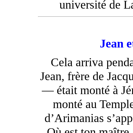
université de 
Jean e
Cela arriva penda
Jean, frère de Jacq
— était monté à Jér
monté au Temple
d’Arimanias s’appro
Où est ton maître,