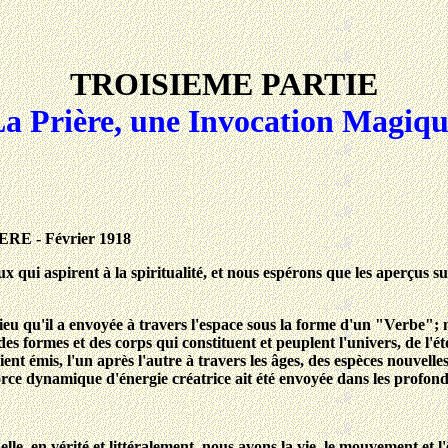
TROISIEME PARTIE
a Prière, une Invocation Magiq
 - Février 1918
eux qui aspirent à la spiritualité, et nous espérons que les aperçus s
 Dieu qu'il a envoyée à travers l'espace sous la forme d'un "Verbe"
s formes et des corps qui constituent et peuplent l'univers, de l'ét
ent émis, l'un après l'autre à travers les âges, des espèces nouvelles
orce dynamique d'énergie créatrice ait été envoyée dans les profond
elle, en vérité et littéralement, nous avons la vie, le mouvement et l