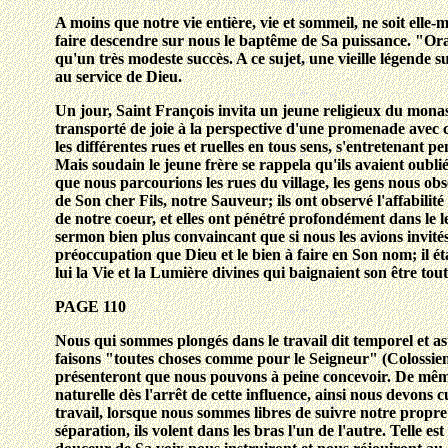
A moins que notre vie entière, vie et sommeil, ne soit elle
faire descendre sur nous le baptême de Sa puissance. "Ora et
qu'un très modeste succès. A ce sujet, une vieille légende 
au service de Dieu.
Un jour, Saint François invita un jeune religieux du monast
transporté de joie à la perspective d'une promenade avec ce s
les différentes rues et ruelles en tous sens, s'entretenant 
Mais soudain le jeune frère se rappela qu'ils avaient oubli
que nous parcourions les rues du village, les gens nous ob
de Son cher Fils, notre Sauveur; ils ont observé l'affabili
de notre coeur, et elles ont pénétré profondément dans le le
sermon bien plus convaincant que si nous les avions invités
préoccupation que Dieu et le bien à faire en Son nom; il éta
lui la Vie et la Lumière divines qui baignaient son être tout
PAGE 110
Nous qui sommes plongés dans le travail dit temporel et ast
faisons "toutes choses comme pour le Seigneur" (Colossiens
présenteront que nous pouvons à peine concevoir. De même q
naturelle dès l'arrêt de cette influence, ainsi nous devons 
travail, lorsque nous sommes libres de suivre notre propre
séparation, ils volent dans les bras l'un de l'autre. Telle e