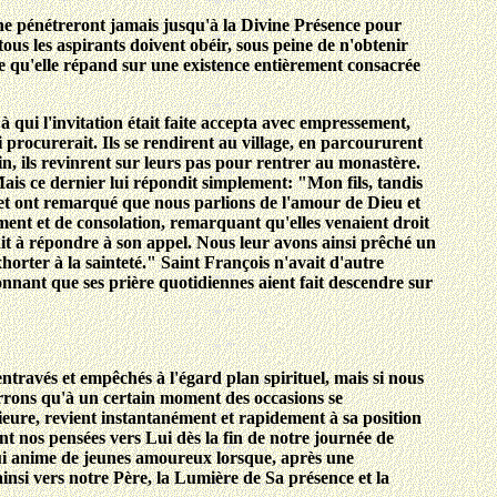
s ne pénétreront jamais jusqu'à la Divine Présence pour
tous les aspirants doivent obéir, sous peine de n'obtenir
ère qu'elle répand sur une existence entièrement consacrée
 qui l'invitation était faite accepta avec empressement,
ui procurerait. Ils se rendirent au village, en parcoururent
fin, ils revinrent sur leurs pas pour rentrer au monastère.
Mais ce dernier lui répondit simplement: "Mon fils, tandis
n et ont remarqué que nous parlions de l'amour de Dieu et
ement et de consolation, remarquant qu'elles venaient droit
itait à répondre à son appel. Nous leur avons ainsi prêché un
orter à la sainteté." Saint François n'avait d'autre
tonnant que ses prière quotidiennes aient fait descendre sur
ntravés et empêchés à l'égard plan spirituel, mais si nous
errons qu'à un certain moment des occasions se
eure, revient instantanément et rapidement à sa position
ent nos pensées vers Lui dès la fin de notre journée de
qui anime de jeunes amoureux lorsque, après une
 ainsi vers notre Père, la Lumière de Sa présence et la