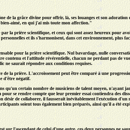
rône de la grâce divine pour offrir, là, ses louanges et son adoration
 bien-aimé, en qui j'ai mis toute mon affection."
me par la prière scientifique, et ceux qui sont assez heureux pour av
personnelles et ils s'harmonisent, dans cet environnement, plus faci
pensable pour la prière scientifique. Nul bavardage, nulle conversat
être contenu et l'attitude révérentielle, chacun ne perdant pas de vu
c ne saurait répondre aux conditions requises.
de la prière. L'accroissement peut être comparé à une progression 
e d'être négatif.
ns qu'un certain nombre de musiciens de talent moyen, n'ayant jam
n pour se rendre compte que leur premier essai contiendra des diss
 désir de collaborer, il fausserait inévitablement l'exécution d'un
 participants soient tous également bien préparés, ainsi qu'il a été ex
t sur l'ascendant de celui d'une autre, ces deux personnes ne saur