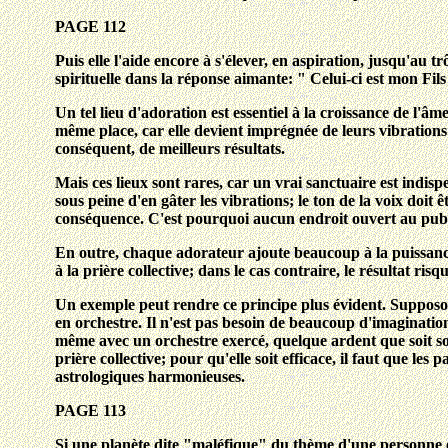
PAGE 112
Puis elle l'aide encore à s'élever, en aspiration, jusqu'au t
spirituelle dans la réponse aimante: " Celui-ci est mon Fils
Un tel lieu d'adoration est essentiel à la croissance de l'â
même place, car elle devient imprégnée de leurs vibrations 
conséquent, de meilleurs résultats.
Mais ces lieux sont rares, car un vrai sanctuaire est indis
sous peine d'en gâter les vibrations; le ton de la voix doit 
conséquence. C'est pourquoi aucun endroit ouvert au publi
En outre, chaque adorateur ajoute beaucoup à la puissance 
à la prière collective; dans le cas contraire, le résultat risqu
Un exemple peut rendre ce principe plus évident. Supposo
en orchestre. Il n'est pas besoin de beaucoup d'imaginatio
même avec un orchestre exercé, quelque ardent que soit son
prière collective; pour qu'elle soit efficace, il faut que les
astrologiques harmonieuses.
PAGE 113
Si une planète dite "maléfique" du thème d'une personne es