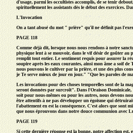
d'usage, parmi les occultistes accomplis, de se tenir debout
spirituellement les assistants dès le début des exercices.
L'Invocation
On a tant abusé du mot " prière" qu'il ne définit pas l'exer
PAGE 118
Comme déjà dit, lorsque nous nous rendons à notre sanctuai
physique lent à se mouvoir, dans le vif désir de goûter au 
remplit tout entier. Le sentiment requis pour assurer la ré
soupire après les eaux courantes, ainsi mon âme a soif de T
nous pouvons le cultiver par la prière, et une des plus co
je Te serve mieux de jour en jour." "Que les paroles de 
Les invocations pour des choses temporelles sont de la ma
seront données par surcroît". Dans l'Oraison Dominicale, le
soit pour nous-mêmes ou pour les autres, nous devons nous 
être attentifs à ne pas développer un égoïsme qui détruirait
l'abattement en est la conséquence. C'est alors que sont m
que nous éprouvons dans notre douce communion avec L
PAGE 119
Si cette dernière réponse est la bonne, notre affection est,