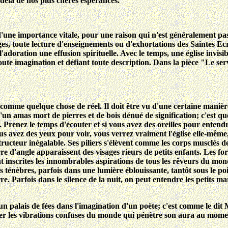
delà de nos plus chères espérances.
st d'une importance vitale, pour une raison qui n'est généralement pa
es, toute lecture d'enseignements ou d'exhortations des Saintes Ecri
 l'adoration une effusion spirituelle. Avec le temps, une église invisi
oute imagination et défiant toute description. Dans la pièce "Le 
comme quelque chose de réel. Il doit être vu d'une certaine manière
'un amas mort de pierres et de bois dénué de signification; c'est 
Prenez le temps d'écouter et si vous avez des oreilles pour entendr
 avez des yeux pour voir, vous verrez vraiment l'église elle-même
ructeur inégalable. Ses piliers s'élèvent comme les corps musclés d
 d'angle apparaissent des visages rieurs de petits enfants. Les form
nt inscrites les innombrables aspirations de tous les rêveurs du mon
s ténèbres, parfois dans une lumière éblouissante, tantôt sous le po
. Parfois dans le silence de la nuit, on peut entendre les petits m
'un palais de fées dans l'imagination d'un poète; c'est comme le dit
juster les vibrations confuses du monde qui pénètre son aura au mom