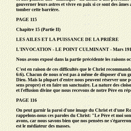
gouverner leurs astres et vivre en paix si ce sont des âmes 
tomber cette barrière.
PAGE 115
Chapitre 15 (Partie II)
LES AILES ET LA PUISSANCE DE LA PRIÈRE
L'INVOCATION - LE POINT CULMINANT - Mars 19
Nous avons exposé dans la partie précédente les raisons occ
C'est en raison de ces difficultés que le Christ recommanda
6:6). Chacun de nous n'est pas à même de disposer d'un gra
Dieu. Mais la plupart d'entre nous peuvent réserver une pe
sens propre) et en faire un sanctuaire. La nature des cloiso
et l'effusion divine que nous recevons de notre Père en rép
PAGE 116
On peut garnir la paroi d'une image du Christ et d'une Ros
rappelons-nous ces paroles du Christ: "Le Père et moi som
avons, car nous savons bien que nos pensées ne s'égareront 
est le médiateur des masses.