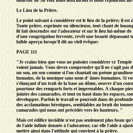
douceur de Sa voix nous instruiront et nous réjouiront au-
Le Lieu de la Prière.
Le point suivant à considérer est le lieu de la prière; il e
Toute prière, exprimée ou silencieuse, tout chant de louang
lit fait descendre sur l'adorateur et sur le lieu lui-même de
d'une congrégation fervente, revêt une beauté dépassant t
faible aperçu lorsqu'il dit au vieil évêque:
PAGE 111
"Je crains bien que vous ne puissiez considérer ce Temple 
voient jamais. Vous devez comprendre qu'il ne s'agit pas d
un son, un son comme si l'on chantait un poème grandiose. 
humains, de la musique sans nom d' âmes humaines. Si vous
s'élançant d'un trait de la base au dôme, oeuvre d'un const
pourtour des remparts forts et imprenables. A chaque pierre
jointes des camarades, et tout en haut dans les espaces, so
développer. Parfois le travail se poursuit dans de profonde
des acclamations héroïques, semblables au bruit du tonnerre
camarades qui nous ont précédés vers les hauteurs. "
Mais cet édifice invisible n'est pas seulement plus beau qu
de l'aide infinie donnée à l'adorateur, car elle l'aide à a
mettre ainsi dans l'attitude qui convient à la prière.