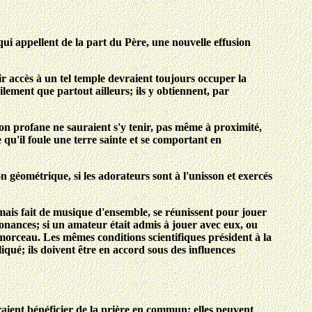
 qui appellent de la part du Père, une nouvelle effusion
oir accès à un tel temple devraient toujours occuper la
lement que partout ailleurs; ils y obtiennent, par
ion profane ne sauraient s'y tenir, pas même à proximité,
e qu'il foule une terre sainte et se comportant en
géométrique, si les adorateurs sont à l'unisson et exercés
ais fait de musique d'ensemble, se réunissent pour jouer
onances; si un amateur était admis à jouer avec eux, ou
 morceau. Les mêmes conditions scientifiques président à la
pliqué; ils doivent être en accord sous des influences
aient bénéficier de la prière en commun; elles peuvent