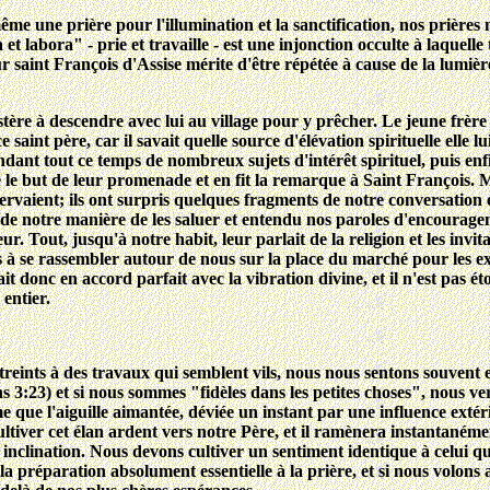
-même une prière pour l'illumination et la sanctification, nos prière
 labora" - prie et travaille - est une injonction occulte à laquelle 
sur saint François d'Assise mérite d'être répétée à cause de la lumi
ère à descendre avec lui au village pour y prêcher. Le jeune frère à
aint père, car il savait quelle source d'élévation spirituelle elle l
pendant tout ce temps de nombreux sujets d'intérêt spirituel, puis en
é le but de leur promenade et en fit la remarque à Saint François. 
servaient; ils ont surpris quelques fragments de notre conversatio
té de notre manière de les saluer et entendu nos paroles d'encourag
ur. Tout, jusqu'à notre habit, leur parlait de la religion et les inv
 à se rassembler autour de nous sur la place du marché pour les exh
it donc en accord parfait avec la vibration divine, et il n'est pas é
 entier.
reints à des travaux qui semblent vils, nous nous sentons souvent e
 3:23) et si nous sommes "fidèles dans les petites choses", nous v
ue l'aiguille aimantée, déviée un instant par une influence extéri
cultiver cet élan ardent vers notre Père, et il ramènera instantaném
 inclination. Nous devons cultiver un sentiment identique à celui 
st la préparation absolument essentielle à la prière, et si nous volons