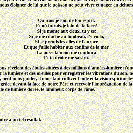
us éloigner de lui que le poisson ne peut vivre et nager en dehors
Où irais-je loin de ton esprit,
Et où fuirais-je loin de ta face?
Si je monte aux cieux, tu y es;
Si je me couche au tombeau, t'y voilà,
Si je prends les ailes de l'aurore
Et que j'aille habiter aux confins de la mer,
Là aussi ta main me conduira
Et ta droite me saisira.
ous révèlent des étoiles situées à des millions d'années-lumière n'on
a lumière et des oreilles pour enregistrer les vibrations du son, n
peut nous guider, il nous faut cultiver l'ouïe et la vision spirituelles
r grâce devant la face de notre Père et recevoir l'imprégnation de la
ale de lumière dorée, le lumineux corps de l'âme.
dre à un tel résultat.