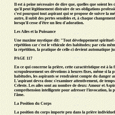
Il est à peine nécessaire de dire que, quelles que soient les
qu'il peut légitimement distraire de ses obligations professi
c'est pourquoi tout aspirant qui se propose de suivre la mé
autre, il subit des pertes sensibles et, à chaque changement
lorsqu'il cesse d'être un lieu d'adoration.
Les Ailes et la Puissance
Une maxime mystique dit: "Tout développement spirituel co
répétition car c'est le véhicule des habitudes; par cela mê
la répétition, la pratique de celle-ci devient automatique j
PAGE 117
En ce qui concerne la prière, cette caractéristique est à la
scrupuleusement ses dévotions à heures fixes, même si la pr
habitudes, les aspirants se rendraient compte du danger aussi
L'aspirant devra donc s'examiner attentivement, de temps à
Céleste. Les ailes sont au nombre de deux: Amour et Aspirati
compréhension intelligente pour adresser l'invocation, la p
l'âme.
La Position du Corps
La position du corps importe peu dans la prière individuelle;