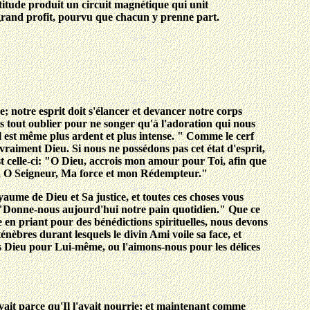
attitude produit un circuit magnétique qui unit
 grand profit, pourvu que chacun y prenne part.
 notre esprit doit s'élancer et devancer notre corps
ons tout oublier pour ne songer qu'à l'adoration qui nous
il est même plus ardent et plus intense. " Comme le cerf
 vraiment Dieu. Si nous ne possédons pas cet état d'esprit,
st celle-ci: "O Dieu, accrois mon amour pour Toi, afin que
ue, O Seigneur, Ma force et mon Rédempteur."
ume de Dieu et Sa justice, et toutes ces choses vous
re: "Donne-nous aujourd'hui notre pain quotidien." Que ce
 en priant pour des bénédictions spirituelles, nous devons
énèbres durant lesquels le divin Ami voile sa face, et
ous Dieu pour Lui-même, ou l'aimons-nous pour les délices
uivait parce qu'Il l'avait nourrie; et maintenant comme