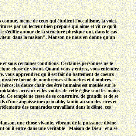
s connue, même de ceux qui étudient l'occultisme, la voici.
tures par un lecteur bien préparé qui aime et vit ce qu'il
ble s'édifie autour de la structure physique qui, dans le cas
serviteur dans la maison", Manson ne nous en donne qu'un
 et sous certaines conditions. Certaines personnes ne le
quelque chose de vivant. Quand vous y entrez, vous entendez
e, vous apprendrez qu'il est fait du battement de coeurs
, mystère formé de nombreuses silhouettes et d'ombres
e héros; la douce chair des être humains est moulée sur le
idables arceaux et les voûtes de cette église sont les mains
de. Ce temple ne cesse de se construire, de grandir et de se
ids d'une angoisse inexprimable, tantôt au son des rires et
artèlements des camarades travaillant dans le dôme, ces
 Manson, une chose vivante, vibrant de la puissance divine
ent où il entre dans une véritable "Maison de Dieu" et à se