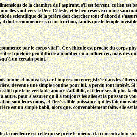
 dimensions de la chambre de l'aspirant, s'il est fervent, ce lieu est
onnelles vont vers le Père Céleste, et le lieu réservé comme sanctuair
thode scientifique de la prière doit chercher tout d'abord à s'assur
, il doit recommencer sa construction, tandis que le temple invisibl
mmence par le corps vital". Ce véhicule est proche du corps physiq
me il est quelque peu difficile à modifier ou à influencer, mais dès 
usqu'à un certain point.
 fois bonne et mauvaise, car l'impression enregistrée dans les éthers 
ière, devenue une simple routine pour lui, a perdu tout intérêt. Si 
tôt que leur véritable amour s'affaiblit, et il leur serait plus facile
 autre, pour s'assurer qu'il a toujours les ailes et la puissance v
on sont leurs noms, et l'irrésistible puissance qui les fait mouvoir 
rière est un simple babil, alors que, convenablement faite, elle est
 la meilleure est celle qui se prête le mieux à la concentration sur 