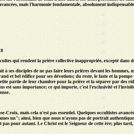
avancées, mais l'harmonie fondamentale, absolument indispensable à la
18
ultes qui rendent la prière collective inappropriée, excepté dans de
it à ses disciples de ne pas faire leurs prières devant les hommes,
nd et bel édifice pour ses dévotions; du reste, le faste et la pomp
tite partie de leur chambre pour la prière et la séparer par des ri
ns est sans importance; ce qui importe, c'est l'exclusivité et l'invi
onse.
e-Croix, mais cela n'est pas essentiel. Quelques occultistes avanc
mes un"; ainsi, bien que nous n'ayons pas de portrait authentique
pas pour autant. Le Christ est le Seigneur de cette ère; plus tard, 