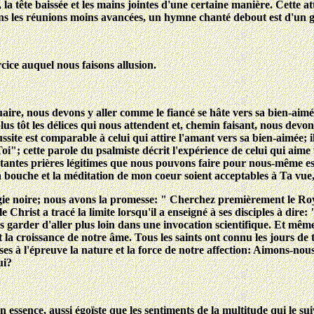
, la tête baissée et les mains jointes d'une certaine manière. Cette 
 Dans les réunions moins avancées, un hymne chanté debout est d'un
cice auquel nous faisons allusion.
re, nous devons y aller comme le fiancé se hâte vers sa bien-aimée;
plus tôt les délices qui nous attendent et, chemin faisant, nous dev
ussite est comparable à celui qui attire l'amant vers sa bien-aimée; 
oi"; cette parole du psalmiste décrit l'expérience de celui qui aime
nstantes prières légitimes que nous pouvons faire pour nous-même e
ma bouche et la méditation de mon coeur soient acceptables à Ta v
gie noire; nous avons la promesse: " Cherchez premièrement le Roya
 Christ a tracé la limite lorsqu'il a enseigné à ses disciples à di
garder d'aller plus loin dans une invocation scientifique. Et même
 la croissance de notre âme. Tous les saints ont connu les jours de t
ises à l'épreuve la nature et la force de notre affection: Aimons-n
ui?
 en essence, aussi égoïste que les sentiments de la multitude qui le s