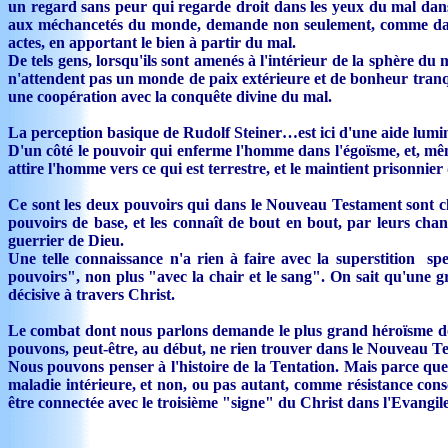
un regard sans peur qui regarde droit dans les yeux du mal dans 
aux méchancetés du monde, demande non seulement, comme dans le
actes, en apportant le bien à partir du mal.
De tels gens, lorsqu'ils sont amenés à l'intérieur de la sphère du 
n'attendent pas un monde de paix extérieure et de bonheur tranqui
une coopération avec la conquête divine du mal.
La perception basique de Rudolf Steiner…est ici d'une aide lumi
D'un côté le pouvoir qui enferme l'homme dans l'égoïsme, et, même 
attire l'homme vers ce qui est terrestre, et le maintient prisonnie
Ce sont les deux pouvoirs qui dans le Nouveau Testament sont cl
pouvoirs de base, et les connaît de bout en bout, par leurs chan
guerrier de Dieu.
Une telle connaissance n'a rien à faire avec la superstition s
pouvoirs", non plus "avec la chair et le sang". On sait qu'une gr
décisive à travers Christ.
Le combat dont nous parlons demande le plus grand héroïsme don
pouvons, peut-être, au début, ne rien trouver dans le Nouveau Te
Nous pouvons penser à l'histoire de la Tentation. Mais parce qu
maladie intérieure, et non, ou pas autant, comme résistance con
être connectée avec le troisième "signe" du Christ dans l'Evangil