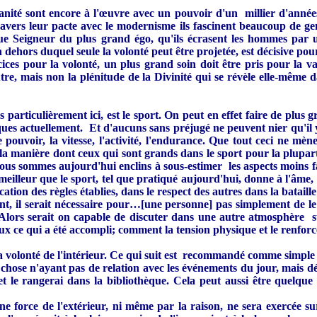
humanité sont encore à l'œuvre avec un pouvoir d'un millier d'anné
vers leur pacte avec le modernisme ils fascinent beaucoup de gen
 que Seigneur du plus grand égo, qu'ils écrasent les hommes par 
dehors duquel seule la volonté peut être projetée, est décisive pou
 pour la volonté, un plus grand soin doit être pris pour la val
e, mais non la plénitude de la Divinité qui se révèle elle-même da
articulièrement ici, est le sport. On peut en effet faire de plus gra
iques actuellement. Et d'aucuns sans préjugé ne peuvent nier qu'il
 le pouvoir, la vitesse, l'activité, l'endurance. Que tout ceci ne 
la manière dont ceux qui sont grands dans le sport pour la plupart,
s sommes aujourd'hui enclins à sous-estimer les aspects moins favo
Le meilleur que le sport, tel que pratiqué aujourd'hui, donne à l'â
ation des règles établies, dans le respect des autres dans la bataille 
ident, il serait nécessaire pour…[une personne] pas simplement de l
 Alors serait on capable de discuter dans une autre atmosphère s
ux ce qui a été accompli; comment la tension physique et le renforce
a volonté de l'intérieur. Ce qui suit est recommandé comme simple 
chose n'ayant pas de relation avec les événements du jour, mais dé
t le rangerai dans la bibliothèque. Cela peut aussi être quelque
e force de l'extérieur, ni même par la raison, ne sera exercée su