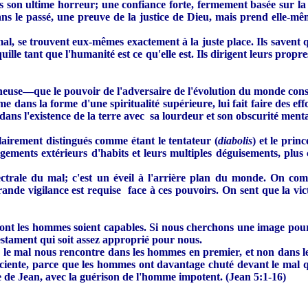
son ultime horreur; une confiance forte, fermement basée sur la s
 passé, une preuve de la justice de Dieu, mais prend elle-même 
mal, se trouvent eux-mêmes exactement à la juste place. Ils savent qu'
lle tant que l'humanité est ce qu'elle est. Ils dirigent leurs prop
neuse—que le pouvoir de l'adversaire de l'évolution du monde cons
dans la forme d'une spiritualité supérieure, lui fait faire des effor
r dans l'existence de la terre avec sa lourdeur et son obscurité menta
airement distingués comme étant le tentateur (
diabolis
) et le prin
gements extérieurs d'habits et leurs multiples déguisements, plus
pectrale du mal; c'est un éveil à l'arrière plan du monde. On com
ande vigilance est requise face à ces pouvoirs. On sent que la victo
t les hommes soient capables. Si nous cherchons une image pour la
stament qui soit assez approprié pour nous.
e le mal nous rencontre dans les hommes en premier, et non dans le
sciente, parce que les hommes ont davantage chuté devant le mal 
e de Jean, avec la guérison de l'homme impotent. (Jean 5:1-16)