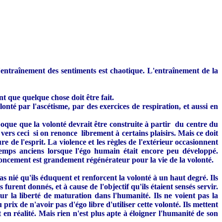
L'entraînement des sentiments est chaotique. L'entraînement de la
t que quelque chose doit être fait.
té par l'ascétisme, par des exercices de respiration, et aussi en
poque que la volonté devrait être construite à partir du centre du
vers ceci si on renonce librement à certains plaisirs. Mais ce doit
e de l'esprit. La violence et les règles de l'extérieur occasionnent
temps anciens lorsque l'égo humain était encore peu développé.
oncement est grandement régénérateur pour la vie de la volonté.
pas nié qu'ils éduquent et renforcent la volonté à un haut degré. Ils
furent donnés, et à cause de l'objectif qu'ils étaient sensés servir.
our la liberté de maturation dans l'humanité. Ils ne voient pas la
rix de n'avoir pas d'égo libre d'utiliser cette volonté. Ils mettent
 en réalité. Mais rien n'est plus apte à éloigner l'humanité de son