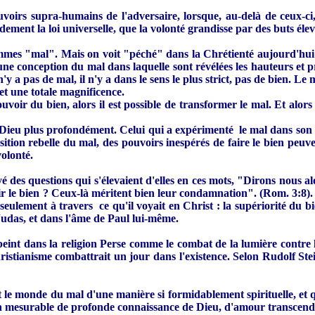
oirs supra-humains de l'adversaire, lorsque, au-delà de ceux-ci
ement la loi universelle, que la volonté grandisse par des buts éle
hommes "mal". Mais on voit "péché" dans la Chrétienté aujourd'hu
ant une conception du mal dans laquelle sont révélées les hauteurs et
 a pas de mal, il n'y a dans le sens le plus strict, pas de bien. Le 
 et une totale magnificence.
voir du bien, alors il est possible de transformer le mal. Et alor
 Dieu plus profondément. Celui qui a expérimenté le mal dans son 
sition rebelle du mal, des pouvoirs inespérés de faire le bien peuvent
volonté.
voyé des questions qui s'élevaient d'elles en ces mots, "Dirons nou
ir le bien ? Ceux-là méritent bien leur condamnation". (Rom. 3:8). Sa
seulement à travers ce qu'il voyait en Christ : la supériorité du bi
Judas, et dans l'âme de Paul lui-même.
épeint dans la religion Perse comme le combat de la lumière contre 
stianisme combattrait un jour dans l'existence. Selon Rudolf Stein
nt le monde du mal d'une manière si formidablement spirituelle, et q
 mesurable de profonde connaissance de Dieu, d'amour transcendant