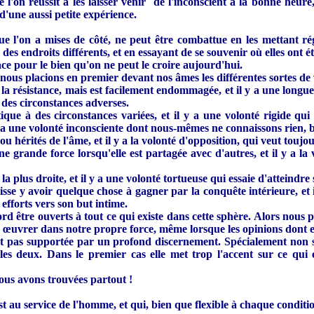
l'on réussit à les laisser venir de l'inconscient à la bonne heure,
d'une aussi petite expérience.
e l'on a mises de côté, ne peut être combattue en les mettant r
des endroits différents, et en essayant de se souvenir où elles ont 
ace pour le bien qu'on ne peut le croire aujourd'hui.
 nous placions en premier devant nos âmes les différentes sortes de 
re la résistance, mais est facilement endommagée, et il y a une long
s des circonstances adverses.
tique à des circonstances variées, et il y a une volonté rigide qu
l y a une volonté inconsciente dont nous-mêmes ne connaissons rien, 
ou hérités de l'âme, et il y a la volonté d'opposition, qui veut toujo
ne grande force lorsqu'elle est partagée avec d'autres, et il y a la 
ie la plus droite, et il y a une volonté tortueuse qui essaie d'atteind
isse y avoir quelque chose à gagner par la conquête intérieure, et i
 efforts vers son but intime.
rd être ouverts à tout ce qui existe dans cette sphère. Alors nous
 à œuvrer dans notre propre force, même lorsque les opinions dont el
st pas supportée par un profond discernement. Spécialement non sp
u les deux. Dans le premier cas elle met trop l'accent sur ce qui 
ous avons trouvées partout !
t au service de l'homme, et qui, bien que flexible à chaque condit