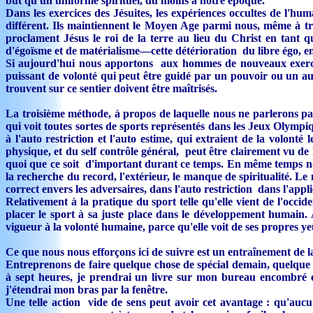
but qu'un uniforme spirituel, du moins à notre époque.
Dans les exercices des Jésuites, les expériences occultes de l'
différent. Ils maintiennent le Moyen Age parmi nous, même à tra
proclament Jésus le roi de la terre au lieu du Christ en tant
d'égoïsme et de matérialisme—cette détérioration du libre égo, en 
Si aujourd'hui nous apportons aux hommes de nouveaux exercices
puissant de volonté qui peut être guidé par un pouvoir ou un autr
trouvent sur ce sentier doivent être maîtrisés.
La troisième méthode, à propos de laquelle nous ne parlerons pas p
qui voit toutes sortes de sports représentés dans les Jeux Olymp
à l'auto restriction et l'auto estime, qui extraient de la volonté
physique, et du self contrôle général, peut être clairement vu de 
quoi que ce soit d'important durant ce temps. En même temps nou
la recherche du record, l'extérieur, le manque de spiritualité. 
correct envers les adversaires, dans l'auto restriction dans l'applic
Relativement à la pratique du sport telle qu'elle vient de l'occ
placer le sport à sa juste place dans le développement humain.
vigueur à la volonté humaine, parce qu'elle voit de ses propres ye
Ce que nous nous efforçons ici de suivre est un entraînement de l
Entreprenons de faire quelque chose de spécial demain, quelque 
à sept heures, je prendrai un livre sur mon bureau encombré e
j'étendrai mon bras par la fenêtre.
Une telle action vide de sens peut avoir cet avantage : qu'aucun