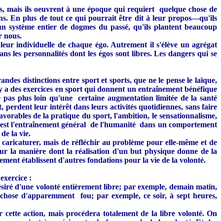
es, mais ils oeuvrent à une époque qui requiert quelque chose de
s. En plus de tout ce qui pourrait être dit à leur propos—qu'ils
un système entier de dogmes du passé, qu'ils plantent beaucoup
r nous.
eur individuelle de chaque égo. Autrement il s'élève un agrégat
ns les personnalités dont les égos sont libres. Les dangers qui se
ndes distinctions entre sport et sports, que ne le pense le laïque,
 y a des exercices en sport qui donnent un entraînement bénéfique
mène pas plus loin qu'une certaine augmentation limitée de la santé
 perdent leur intérêt dans leurs activités quotidiennes, sans faire
rables de la pratique du sport, l'ambition, le sensationnalisme,
me, est l'entraînement général de l'humanité dans un comportement
de la vie.
e caricaturer, mais de réfléchir au problème pour elle-même et de
ur la manière dont la réalisation d'un but physique donne de la
ment établissent d'autres fondations pour la vie de la volonté.
exercice :
siré d'une volonté entièrement libre; par exemple, demain matin,
 chose d'apparemment fou; par exemple, ce soir, à sept heures,
r cette action, mais procédera totalement de la libre volonté. On