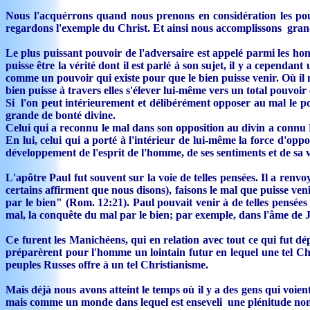
Nous l'acquérrons quand nous prenons en considération les pouv
regardons l'exemple du Christ. Et ainsi nous accomplissons grand
Le plus puissant pouvoir de l'adversaire est appelé parmi les 
puisse être la vérité dont il est parlé à son sujet, il y a cepend
comme un pouvoir qui existe pour que le bien puisse venir. Où il n'y
bien puisse à travers elles s'élever lui-même vers un total pouvoir
Si l'on peut intérieurement et délibérément opposer au mal le pou
grande de bonté divine.
Celui qui a reconnu le mal dans son opposition au divin a connu
En lui, celui qui a porté à l'intérieur de lui-même la force d'oppo
développement de l'esprit de l'homme, de ses sentiments et de sa 
L'apôtre Paul fut souvent sur la voie de telles pensées. Il a ren
certains affirment que nous disons), faisons le mal que puisse ven
par le bien" (Rom. 12:21). Paul pouvait venir à de telles pensées 
mal, la conquête du mal par le bien; par exemple, dans l'âme de 
Ce furent les Manichéens, qui en relation avec tout ce qui fut d
préparèrent pour l'homme un lointain futur en lequel une tel Chri
peuples Russes offre à un tel Christianisme.
Mais déjà nous avons atteint le temps où il y a des gens qui voie
mais comme un monde dans lequel est enseveli une plénitude non