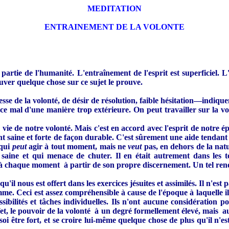
MEDITATION
ENTRAINEMENT DE LA VOLONTE
 partie de l'humanité. L'entraînement de l'esprit est superficiel. 
ouver quelque chose sur ce sujet le prouve.
e de la volonté, de désir de résolution, faible hésitation—indiquen
 mal d'une manière trop extérieure. On peut travailler sur la volon
ie de notre volonté. Mais c'est en accord avec l'esprit de notre é
nt saine et forte de façon durable. C'est sûrement une aide tendant 
 qui
peut
agir à tout moment, mais ne
veut
pas, en dehors de la natur
 saine et qui menace de chuter. Il en était autrement dans les 
e à chaque moment à partir de son propre discernement. Un tel ren
l nous est offert dans les exercices jésuites et assimilés. Il n'est 
omme. Ceci est assez compréhensible à cause de l'époque à laquelle ils 
sibilités et tâches individuelles. Ils n'ont aucune considération p
t, le pouvoir de la volonté à un degré formellement élevé, mais au p
 être fort, et se croire lui-même quelque chose de plus qu'il n'est