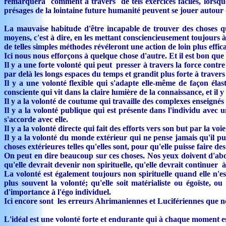
remarquera comment à travers de tels exercices faciles, lorsque 
présages de la lointaine future humanité peuvent se jouer autour 
La mauvaise habitude d'être incapable de trouver des choses qu
moyens, c'est à dire, en les mettant consciencieusement toujours à 
de telles simples méthodes révéleront une action de loin plus effic
Ici nous nous efforçons à quelque chose d'autre. Et il est bon que
Il y a une forte volonté qui peut presser à travers la force cont
par delà les longs espaces du temps et grandit plus forte à traver
Il y a une volonté flexible qui s'adapte elle-même de façon élas
consciente qui vit dans la claire lumière de la connaissance, et i
Il y a la volonté de coutume qui travaille des complexes enseignés 
Il y a la volonté publique qui est présente dans l'individu avec u
s'accorde avec elle.
Il y a la volonté directe qui fait des efforts vers son but par la vo
Il y a la volonté du monde extérieur qui ne pense jamais qu'il pu
choses extérieures telles qu'elles sont, pour qu'elle puisse faire des
On peut en dire beaucoup sur ces choses. Nos yeux doivent d'abo
qu'elle devrait devenir non spirituelle, qu'elle devrait continuer
La volonté est également toujours non spirituelle quand elle n'e
plus souvent la volonté; qu'elle soit matérialiste ou égoïste, o
d'importance à l'égo individuel.
Ici encore sont les erreurs Ahrimaniennes et Lucifériennes que n
L'idéal est une volonté forte et endurante qui à chaque moment es