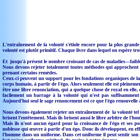
L'entraînement de la volonté s'étiole encore pour la plus grande
volonté est plutôt primitif. Chaque livre dans lequel on espère tr
Et jusqu'à présent le nombre croissant de cas de maladies—faibless
Nous devons rejeter totalement toutes méthodes qui approchent ce
prenant certains remèdes.
Ceux-ci peuvent un support pour les fondations organiques de la v
corps humain, à partir de l'égo. Alors seulement elle est pleineme
être une libre renonciation, qui a quelque chose de royal en elle,
facilement un barrage à la volonté qui n'est pas suffisamment
Aujourd'hui seul le sage renoncement est ce que l'égo renouvell
Nous devons également rejeter un entraînement de la volonté tel qu'i
brisent l'entêtement. Mais ils brisent aussi le libre arbitre de l'h
Mais ils n'ont aucun égard pour la croissance de l'égo et ses pos
noblesse qui œuvre à partir d'un égo. Donc ils développent, en effe
l'homme dans un uniforme. Dans cet uniforme il peut sentir son soi