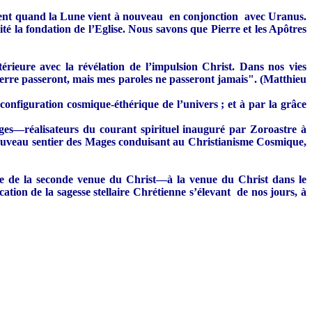
rrent quand la Lune vient à nouveau en conjonction avec Uranus.
é la fondation de l’Eglise. Nous savons que Pierre et les Apôtres
érieure avec la révélation de l’impulsion Christ. Dans nos vies
a terre passeront, mais mes paroles ne passeront jamais". (Matthieu
configuration cosmique-éthérique de l’univers ; et à par la grâce
es—réalisateurs du courant spirituel inauguré par Zoroastre à
nouveau sentier des Mages conduisant au Christianisme Cosmique,
ntre de la seconde venue du Christ—à la venue du Christ dans le
ion de la sagesse stellaire Chrétienne s’élevant de nos jours, à