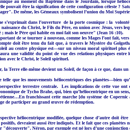
osmique au moment du Baptême dans le Jourdain, lorsque héliocen
le pouvait être la signification de cette configuration céleste ? S
ssager". De même, les Gémeaux symbolisent l’union du Moi Supérieur
’exprimait dans l’ouverture de la porte cosmique : la volonté du
a naissance du Christ, le Fils du Père, en union avec Jésus, vers l
; mais le Père qui habite en moi fait son oeuvre" (Jean 16 :10).
ortant de se tourner à nouveau, comme les Mages l’ont fait, vers le
mpte doit être tenu du fait que, à travers le Mystère du Golgoth
eil au centre physique est—sur un niveau moral spirituel plus éle
 aura une validité du point de vue des relations physiques entre 
n avec le Christ, le Soleil spirituel.
ur, la Terre elle-même devient un
Soleil
, de façon à ce que, dans un
 telle que les mouvements héliocentriques des planètes—bien qu’a
erspective terrestre centrale. Les implications de cette vue ont
astronomique de Tycho Brahe, qui, bien qu’héliocentrique en un sens,
Chrétienne…En franchissant cette marche [du système de Copernic
lège de participer au grand œuvre de rédemption.
spective héliocentrique modifiée, quelque chose d’autre doit être
positifs, devraient aussi être indiqués. Et le fait que ces planètes
ur "découverte". Néron, par exemple est né lors d’une conjonction ent