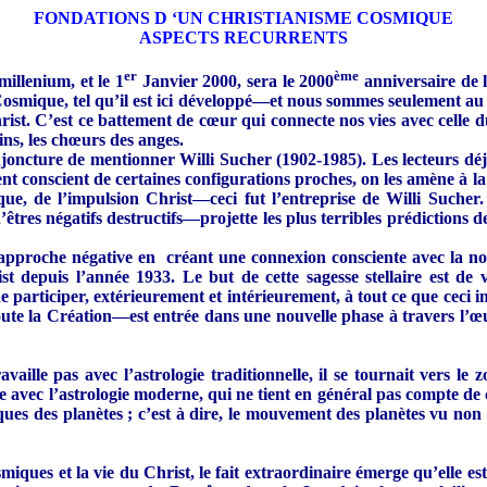
FONDATIONS D ‘UN CHRISTIANISME COSMIQUE
ASPECTS RECURRENTS
er
ème
llenium, et le 1
Janvier 2000, sera le 2000
anniversaire de l
Cosmique, tel qu’il est ici développé—et nous sommes seulement 
rist. C’est ce battement de cœur qui connecte nos vies avec cell
vins, les chœurs des anges.
oncture de mentionner Willi Sucher (1902-1985). Les lecteurs déjà 
ent conscient de certaines configurations proches, on les amène à 
ique, de l’impulsion Christ—ceci fut l’entreprise de Willi Suche
tres négatifs destructifs—projette les plus terribles prédictions de
e approche négative en créant une connexion consciente avec la nou
st depuis l’année 1933. Le but de cette sagesse stellaire est de
 participer, extérieurement et intérieurement, à tout ce que ceci i
toute la Création—est entrée dans une nouvelle phase à travers l’
aille pas avec l’astrologie traditionnelle, il se tournait vers le 
aste avec l’astrologie moderne, qui ne tient en général pas compte 
es des planètes ; c’est à dire, le mouvement des planètes vu non d
iques et la vie du Christ, le fait extraordinaire émerge qu’elle e