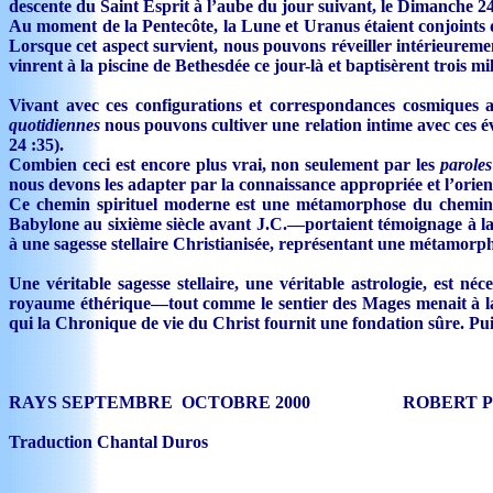
descente du Saint Esprit à l’aube du jour suivant, le Dimanche
Au moment de la Pentecôte, la Lune et Uranus étaient conjoints
Lorsque cet aspect survient, nous pouvons réveiller intérieureme
vinrent à la piscine de Bethesdée ce jour-là et baptisèrent trois mi
Vivant avec ces configurations et correspondances cosmiques au
quotidiennes
nous pouvons cultiver une relation intime avec ces é
24 :35).
Combien ceci est encore plus vrai, non seulement par les
parole
nous devons les adapter par la connaissance appropriée et l’orient
Ce chemin spirituel moderne est une métamorphose du chemin s
Babylone au sixième siècle avant J.C.—portaient témoignage à l
à une sagesse stellaire Christianisée, représentant une métamorph
Une véritable sagesse stellaire, une véritable astrologie, est
royaume éthérique—tout comme le sentier des Mages menait à la v
qui la Chronique de vie du Christ fournit une fondation sûre. Puiss
RAYS SEPTEMBRE OCTOBRE 2000 ROBERT P
Traduction Chantal Duros