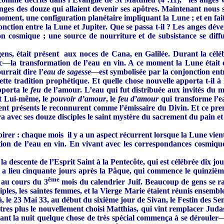
es anges des douze qui allaient devenir ses apôtres. Maintenant no
oment, une configuration planétaire impliquant la Lune ; et en fai
jonction entre la Lune et Jupiter. Que se passa t-il ? Les anges dév
ion cosmique ; une source de nourriture et de subsistance se diffu
ens, était présent aux noces de Cana, en Galilée. Durant la célé
blic—la transformation de l’eau en vin. A ce moment la Lune était 
rrait dire l’
eau de sagesse
—est symbolisée par la conjonction ent
tte tradition prophétique. Et quelle chose nouvelle apporta t-il à 
pporta le
feu
de l’amour. L’eau qui fut distribuée aux invités du 
st Lui-même, le
pouvoir d’amour
, le
feu d’amour
qui transforme l’ea
ent présents le reconnurent comme l’émissaire du Divin. Et ce premi
avec ses douze disciples le saint mystère du sacrement du pain et d
pirer : chaque mois il y a un aspect récurrent lorsque la Lune vien
ion de l’eau en vin. En vivant avec les correspondances cosmiqu
 descente de l’Esprit Saint à la Pentecôte, qui est célébrée dix jou
a lieu cinquante jours après la Pâque, qui commence le quinzième 
ème
, au cours du 3
mois du calendrier Juif. Beaucoup de gens se ra
iples, les saintes femmes, et la Vierge Marie étaient réunis ensem
 là, le 23 Mai 33, au début du sixième jour de Sivan, le Festin des 
tres plus le nouvellement choisi Matthias, qui vint remplacer Judas I
ant la nuit quelque chose de très spécial commença à se dérouler