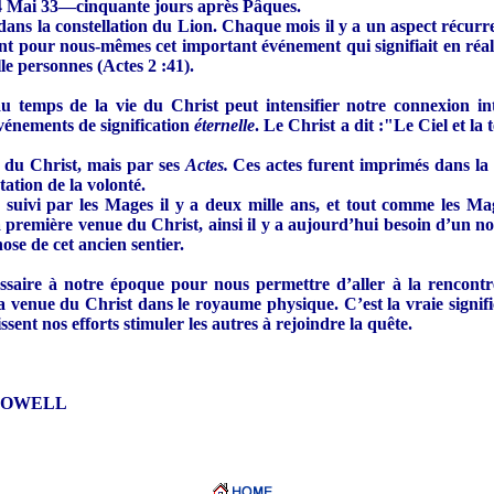
 24 Mai 33—cinquante jours après Pâques.
 dans la constellation du Lion. Chaque mois il y a un aspect récu
nt pour nous-mêmes cet important événement qui signifiait en réalit
lle personnes (Actes 2 :41).
 temps de la vie du Christ peut intensifier notre connexion int
vénements de signification
éternelle
. Le Christ a dit :"Le Ciel et l
s
du Christ, mais par ses
Actes.
Ces actes furent imprimés dans la 
ation de la volonté.
uivi par les Mages il y a deux mille ans, et tout comme les Mag
a première venue du Christ, ainsi il y a aujourd’hui besoin d’un 
ose de cet ancien sentier.
 nécessaire à notre époque pour nous permettre d’aller à la renco
enue du Christ dans le royaume physique. C’est la vraie significat
ent nos efforts stimuler les autres à rejoindre la quête.
OWELL