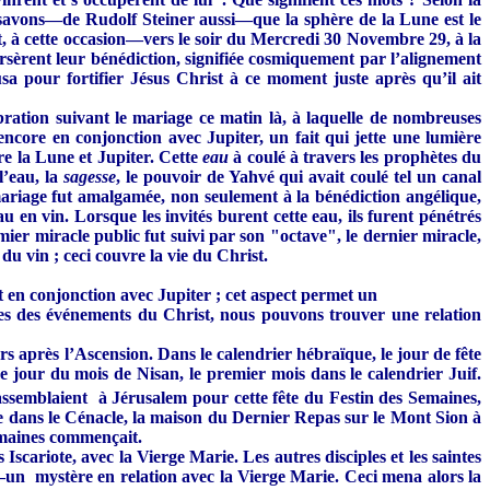
us savons—de Rudolf Steiner aussi—que la sphère de la Lune est le
t, à cette occasion—vers le soir du Mercredi 30 Novembre 29, à la
ersèrent leur bénédiction, signifiée cosmiquement par l’alignement
sa pour fortifier Jésus Christ à ce moment juste après qu’il ait
bration suivant le mariage ce matin là, à laquelle de nombreuses
encore en conjonction avec Jupiter, un fait qui jette une lumière
re la Lune et Jupiter. Cette
eau
à coulé à travers les prophètes du
l’eau, la
sagesse
, le pouvoir de Yahvé qui avait coulé tel un canal
mariage fut amalgamée, non seulement à la bénédiction angélique,
u en vin. Lorsque les invités burent cette eau, ils furent pénétrés
er miracle public fut suivi par son "octave", le dernier miracle,
u vin ; ceci couvre la vie du Christ.
t en conjonction avec Jupiter ; cet aspect permet un
es des événements du Christ, nous pouvons trouver une relation
rs après l’Ascension. Dans le calendrier hébraïque, le jour de fête
jour du mois de Nisan, le premier mois dans le calendrier Juif.
ssemblaient à Jérusalem pour cette fête du Festin des Semaines,
ble dans le Cénacle, la maison du Dernier Repas sur le Mont Sion à
Semaines commençait.
scariote, avec la Vierge Marie. Les autres disciples et les saintes
—un mystère en relation avec la Vierge Marie. Ceci mena alors la