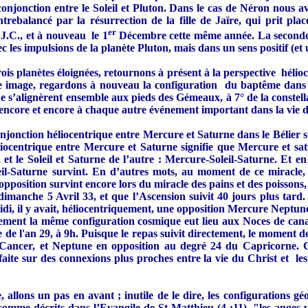
conjonction entre le Soleil et Pluton. Dans le cas de Néron nous 
trebalancé par la résurrection de la fille de Jaïre, qui prit pla
er
 J.C., et à nouveau le 1
Décembre cette même année. La seconde fu
vec les impulsions de la planète Pluton, mais dans un sens positif (e
ois planètes éloignées, retournons à présent à la perspective hélioce
ure image, regardons à nouveau la configuration du baptême dans 
rne s’alignèrent ensemble aux pieds des Gémeaux, à 7° de la conste
t encore et encore à chaque autre événement important dans la vie
njonction héliocentrique entre Mercure et Saturne dans le Bélier 
iocentrique entre Mercure et Saturne signifie que Mercure et satu
 et le Soleil et Saturne de l’autre : Mercure-Soleil-Saturne. Et en 
eil-Saturne survint. En d’autres mots, au moment de ce miracle, 
osition survint encore lors du miracle des pains et des poissons, q
dimanche 5 Avril 33, et que l’Ascension suivit 40 jours plus tard
i, il y avait, héliocentriquement, une opposition Mercure Neptune :
tement la même configuration cosmique eut lieu aux Noces de ca
 l'an 29, à 9h. Puisque le repas suivit directement, le moment de 
Cancer, et Neptune en opposition au degré 24 du Capricorne. Ce
faite sur des connexions plus proches entre la vie du Christ et les
allons un pas en avant ; inutile de le dire, les configurations géo
comme décrits dans l’Evangile de St Matthieu (4 :11), "les anges v