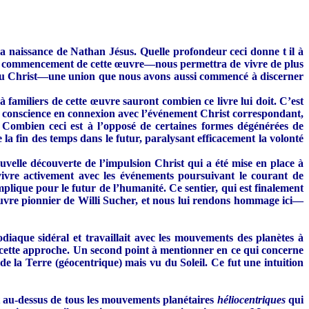
a naissance de Nathan Jésus. Quelle profondeur ceci donne t il à
au commencement de cette œuvre—nous permettra de vivre de plus
e du Christ—une union que nous avons aussi commencé à discerner
familiers de cette œuvre sauront combien ce livre lui doit. C’est
la conscience en connexion avec l’événement Christ correspondant,
r. Combien ceci est à l’opposé de certaines formes dégénérées de
 la fin des temps dans le futur, paralysant efficacement la volonté
velle découverte de l’impulsion Christ qui a été mise en place à
 vivre activement avec les événements poursuivant le courant de
mplique pour le futur de l’humanité. Ce sentier, qui est finalement
œuvre pionnier de Willi Sucher, et nous lui rendons hommage ici—
zodiaque sidéral et travaillait avec les mouvements des planètes à
de cette approche. Un second point à mentionner en ce qui concerne
e la Terre (géocentrique) mais vu du Soleil. Ce fut une intuition
st au-dessus de tous les mouvements planétaires
héliocentriques
qui