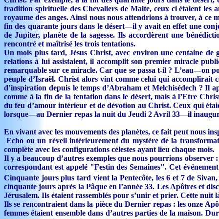
tradition spirituelle des Chevaliers de Malte, ceux ci étaient l
royaume des anges. Ainsi nous nous attendrions à trouver, à ce m
fin des quarante jours dans le désert—il y avait en effet une con
de Jupiter, planète de la sagesse. Ils accordèrent une bénédict
rencontré et maîtrisé les trois tentations.
Un mois plus tard, Jésus Christ, avec environ une centaine de g
relations à lui assistaient, il accomplit son premier miracle pu
remarquable sur ce miracle. Car que se passa t-il ? L’eau—on pou
peuple d’Israël. Christ alors vint comme celui qui accomplirait ce
d’inspiration depuis le temps d’Abraham et Melchisédech ? Il a
comme à la fin de la tentation dans le désert, mais à l’Etre Chri
du feu d’amour intérieur et de dévotion au Christ. Ceux qui étai
lorsque—au Dernier repas la nuit du Jeudi 2 Avril 33—il inaugura 
En vivant avec les mouvements des planètes, ce fait peut nous ins
Echo ou un réveil intérieurement du mystère de la transformat
complète avec les configurations célestes ayant lieu chaque mois.
Il y a beaucoup d’autres exemples que nous pourrions observer : la
correspondant est appelé "Festin des Semaines". Cet événement 
Cinquante jours plus tard vient la Pentecôte, les 6 et 7 de Sivan
cinquante jours après la Pâque en l’année 33. Les Apôtres et disc
Jérusalem. Ils étaient rassemblés pour s’unir et prier. Cette nuit
Ils se rencontraient dans la pièce du Dernier repas : les onze Apô
femmes étaient ensemble dans d’autres parties de la maison. Dur