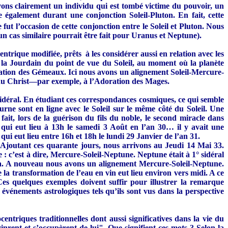
avons clairement un individu qui est tombé victime du pouvoir, un
ce également durant une conjonction Soleil-Pluton. En fait, cette
t l’occasion de cette conjonction entre le Soleil et Pluton. Nous
t un cas similaire pourrait être fait pour Uranus et Neptune).
ntrique modifiée, prêts à les considérer aussi en relation avec les
la Jourdain du point de vue du Soleil, au moment où la planète
llation des Gémeaux. Ici nous avons un alignement Soleil-Mercure-
 du Christ—par exemple, à l’Adoration des Mages.
sidéral. En étudiant ces correspondances cosmiques, ce qui semble
rne sont en ligne avec le Soleil sur le même côté du Soleil. Une
fait, lors de la guérison du fils du noble, le second miracle dans
qui eut lieu à 13h le samedi 3 Août en l’an 30… il y avait une
ui eut lieu entre 16h et 18h le lundi 29 Janvier de l’an 31.
. Ajoutant ces quarante jours, nous arrivons au Jeudi 14 Mai 33.
 c’est à dire, Mercure-Soleil-Neptune. Neptune était à 1° sidéral
na. A nouveau nous avons un alignement Mercure-Soleil-Neptune.
la transformation de l’eau en vin eut lieu environ vers midi. A ce
s quelques exemples doivent suffir pour illustrer la remarque
 événements astrologiques tels qu’ils sont vus dans la perspective
centriques traditionnelles dont aussi significatives dans la vie du
inrent et s’occupèrent de lui". Que signifient ces mots ? Selon la