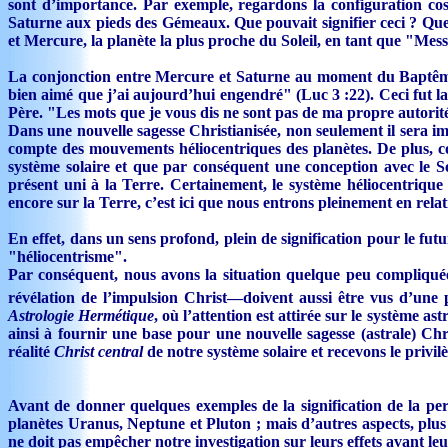
sont d’importance. Par exemple, regardons la configuration c
Saturne aux pieds des Gémeaux. Que pouvait signifier ceci ? Quel
et Mercure, la planète la plus proche du Soleil, en tant que "Me
La conjonction entre Mercure et Saturne au moment du Baptême s
bien aimé que j’ai aujourd’hui engendré" (Luc 3 :22). Ceci fut l
Père. "Les mots que je vous dis ne sont pas de ma propre autorité 
Dans une nouvelle sagesse Christianisée, non seulement il sera imp
compte des mouvements héliocentriques des planètes. De plus, co
système solaire et que par conséquent une conception avec le Sol
présent uni à la Terre. Certainement, le système héliocentrique
encore sur la Terre, c’est ici que nous entrons pleinement en relatio
En effet, dans un sens profond, plein de signification pour le fut
"héliocentrisme".
Par conséquent, nous avons la situation quelque peu compliquée
révélation de l’impulsion Christ—doivent aussi être vus d’une p
Astrologie Hermétique
, où l’attention est attirée sur le système 
ainsi à fournir une base pour une nouvelle sagesse (astrale) 
réalité
Christ central
de notre système solaire et recevons le privi
Avant de donner quelques exemples de la signification de la per
planètes Uranus, Neptune et Pluton ; mais d’autres aspects, plus 
ne doit pas empêcher notre investigation sur leurs effets avant le