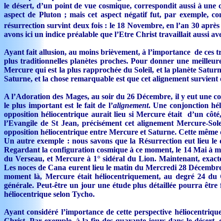
le désert, d’un point de vue cosmique, correspondit aussi à une 
aspect de Pluton ; mais cet aspect négatif fut, par exemple, con
résurrection survint deux fois : le 18 Novembre, en l’an 30 après
avons ici un indice préalable que l’Etre Christ travaillait aussi a
Ayant fait allusion, au moins brièvement, à l’importance de ces tr
plus traditionnelles planètes proches. Pour donner une meille
Mercure qui est la plus rapprochée du Soleil, et la planète Satu
Saturne, et la chose remarquable est que cet alignement survien
A l’Adoration des Mages, au soir du 26 Décembre, il y eut une co
le plus important est le fait de l’
alignement
. Une conjonction hél
opposition héliocentrique aurait lieu si Mercure était d’un côté,
l’Evangile de St Jean, précisément cet alignement Mercure-Sol
opposition héliocentrique entre Mercure et Saturne. Cette même opp
Un autre exemple : nous savons que la Résurrection eut lieu le 
Regardant la configuration cosmique à ce moment, le 14 Mai à mid
du Verseau, et Mercure à 1° sidéral du Lion. Maintenant, exac
Les noces de Cana eurent lieu le matin du Mercredi 28 Décembre de
moment là, Mercure était héliocentriquement, au degré 24 du 
générale. Peut-être un jour une étude plus détaillée pourra être 
héliocentrique selon Tycho.
Ayant considéré l’importance de cette perspective héliocentrique, 
Christ. Par exemple, à la fin des quarante jours dans le désert, 