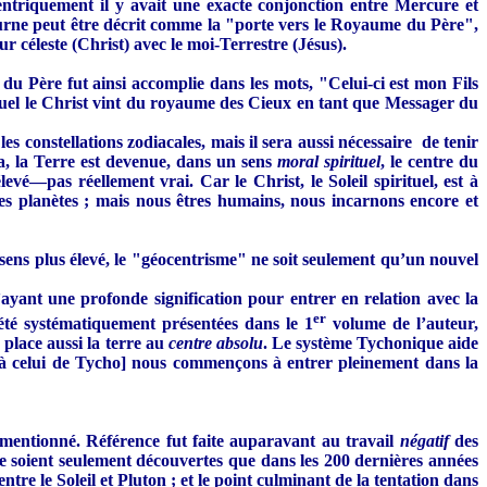
triquement il y avait une exacte conjonction entre Mercure et
aturne peut être décrit comme la "porte vers le Royaume du Père",
 céleste (Christ) avec le moi-Terrestre (Jésus).
 Père fut ainsi accomplie dans les mots, "Celui-ci est mon Fils
equel le Christ vint du royaume des Cieux en tant que Messager du
s constellations zodiacales, mais il sera aussi nécessaire de tenir
a, la Terre est devenue, dans un sens
moral spirituel
, le centre du
vé—pas réellement vrai. Car le Christ, le Soleil spirituel, est à
les planètes ; mais nous êtres humains, nous incarnons encore et
 sens plus élevé, le "géocentrisme" ne soit seulement qu’un nouvel
yant une profonde signification pour entrer en relation avec la
er
 été systématiquement présentées dans le 1
volume de l’auteur,
 place aussi la terre au
centre absolu
. Le système Tychonique aide
 à celui de Tycho] nous commençons à entrer pleinement dans la
 mentionné. Référence fut faite auparavant au travail
négatif
des
 ne soient seulement découvertes que dans les 200 dernières années
re le Soleil et Pluton ; et le point culminant de la tentation dans