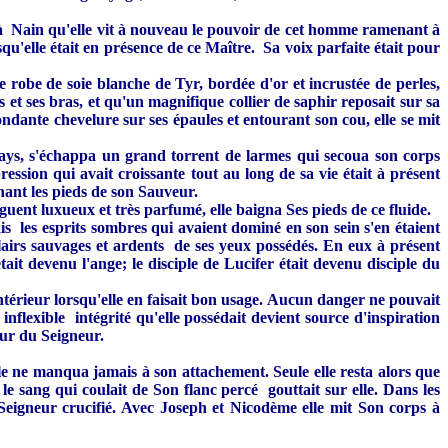
fut à Nain qu'elle vit à nouveau le pouvoir de cet homme ramenant à
'elle était en présence de ce Maître. Sa voix parfaite était pour
e robe de soie blanche de Tyr, bordée d'or et incrustée de perles,
s et ses bras, et qu'un magnifique collier de saphir reposait sur sa
dante chevelure sur ses épaules et entourant son cou, elle se mit
pays, s'échappa un grand torrent de larmes qui secoua son corps
ession qui avait croissante tout au long de sa vie était à présent
nant les pieds de son Sauveur.
nguent luxueux et très parfumé, elle baigna Ses pieds de ce fluide.
s les esprits sombres qui avaient dominé en son sein s'en étaient
lairs sauvages et ardents de ses yeux possédés. En eux à présent
tait devenu l'ange; le disciple de Lucifer était devenu disciple du
térieur lorsqu'elle en faisait bon usage. Aucun danger ne pouvait
nflexible intégrité qu'elle possédait devient source d'inspiration
eur du Seigneur.
le ne manqua jamais à son attachement. Seule elle resta alors que
le sang qui coulait de Son flanc percé gouttait sur elle. Dans les
Seigneur crucifié. Avec Joseph et Nicodème elle mit Son corps à