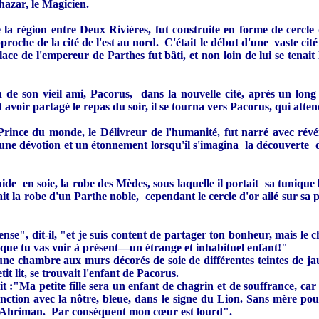
hazar, le Magicien.
 la région entre Deux Rivières, fut construite en forme de cercle d
roche de la cité de l'est au nord. C'était le début d'une vaste cité
ce de l'empereur de Parthes fut bâti, et non loin de lui se tenait 
 de son vieil ami, Pacorus, dans la nouvelle cité, après un long 
i et avoir partagé le repas du soir, il se tourna vers Pacorus, qui at
rince du monde, le Délivreur de l'humanité, fut narré avec révér
une dévotion et un étonnement lorsqu'il s'imagina la découverte d
ide en soie, la robe des Mèdes, sous laquelle il portait sa tunique 
ait la robe d'un Parthe noble, cependant le cercle d'or ailé sur sa 
ense", dit-il, "et je suis content de partager ton bonheur, mais le
ue tu vas voir à présent—un étrange et inhabituel enfant!"
l, une chambre aux murs décorés de soie de différentes teintes de 
t lit, se trouvait l'enfant de Pacorus.
t :"Ma petite fille sera un enfant de chagrin et de souffrance, car q
onction avec la nôtre, bleue, dans le signe du Lion. Sans mère pour
l, Ahriman. Par conséquent mon cœur est lourd".