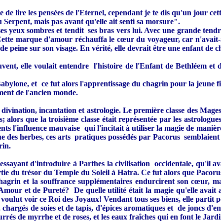
e de lire les pensées de l'Eternel, cependant je te dis qu'un jour ce
u Serpent, mais pas avant qu'elle ait senti sa morsure".
ses yeux sombres et tendit ses bras vers lui. Avec une grande tend
 Cette marque d'amour réchauffa le cœur du voyageur, car n'avait
 peine sur son visage. En vérité, elle devrait être une enfant de c
vent, elle voulait entendre l'histoire de l'Enfant de Bethléem et
ylone, et ce fut alors l'apprentissage du chagrin pour la jeune fill
ement de l'ancien monde.
 divination, incantation et astrologie. Le première classe des Mages
; alors que la troisième classe était représentée par les astrologue
ents l'influence mauvaise qui l'incitait à utiliser la magie de mani
éfique des herbes, ces arts pratiques possédés par Pacorus semblaient
rin.
sayant d'introduire à Parthes la civilisation occidentale, qu'il a
ie du trésor du Temple du Soleil à Hatra. Ce fut alors que Pacorus
agrin et la souffrance supplémentaires endurcirent son cœur, ma
mour et de Pureté? De quelle utilité était la magie qu'elle avait ap
 voulut voir ce Roi des Joyaux! Vendant tous ses biens, elle parti
hargés de soies et de tapis, d'épices aromatiques et de joncs d'enc
és de myrrhe et de roses, et les eaux fraîches qui en font le Jard