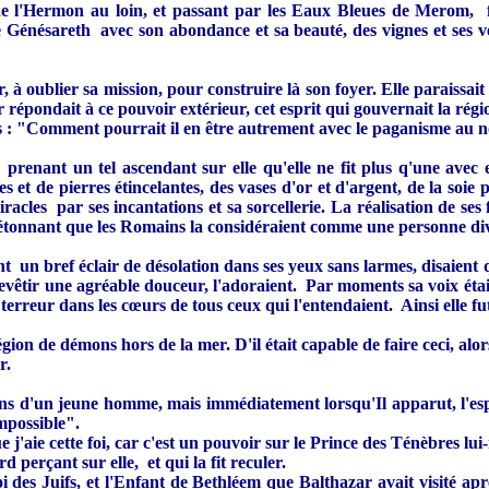
ses de l'Hermon au loin, et passant par les Eaux Bleues de Merom, 
 Génésareth avec son abondance et sa beauté, des vignes et ses v
, à oublier sa mission, pour construire là son foyer. Elle paraissait 
épondait à ce pouvoir extérieur, cet esprit qui gouvernait la régio
Juifs : "Comment pourrait il en être autrement avec le paganisme au
 prenant un tel ascendant sur elle qu'elle ne fit plus q'une avec 
res et de pierres étincelantes, des vases d'or et d'argent, de la so
miracles par ses incantations et sa sorcellerie. La réalisation de se
 étonnant que les Romains la considéraient comme une personne divi
t un bref éclair de désolation dans ses yeux sans larmes, disaient 
vêtir une agréable douceur, l'adoraient. Par moments sa voix était
terreur dans les cœurs de tous ceux qui l'entendaient. Ainsi elle fu
égion de démons hors de la mer. D'il était capable de faire ceci, alor
r.
ons d'un jeune homme, mais immédiatement lorsqu'Il apparut, l'espri
impossible".
j'aie cette foi, car c'est un pouvoir sur le Prince des Ténèbres lu
 perçant sur elle, et qui la fit reculer.
oi des Juifs, et l'Enfant de Bethléem que Balthazar avait visité aprè