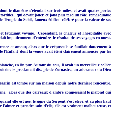
ont le diamètre s'étendait sur trois miles, et avait quatre portes
 fortifiée, qui devait jouer, et joua plus tard un rôle remarquable
le Temple du Soleil, fameux édifice célébré pour la valeur de ses
et fatiguant voyage. Cependant, la chaleur et l'hospitalité avec
tendait impatiemment d'entendre le résultat de ses voyages en ouest.
ence et amour, alors que le crépuscule se faufilait doucement à
e l'Enfant dont la venue avait été si clairement annoncée par les
blanche, en lin pur. Autour du cou, il avait un merveilleux collier
poitrine le proclamait disciple de Zoroastre, un adorateur du Dieu
 chagrin est tombé sur ma maison depuis notre dernière rencontre.
jaune, alors que des carreaux d'ambre composaient le plafond qui
uand elle est née, le signe du Serpent s'est élevé, et au plus haut
 l'aimer et prendre soin d'elle, elle est vraiment malheureuse, et