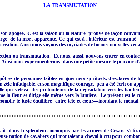
LA TRANSMUTATION
 à son apogée. C'est la saison où la Nature prouve de façon convain
émerge de la mort apparente. Ce qui est à l'intérieur est transmué
 création. Ainsi nous voyons des myriades de formes nouvelles venan
rection ou transmutation. Et nous, aussi, pouvons entrer en contact
Ainsi nous expérimenterons dans une petite mesure le pouvoir d'amo
res de personnes faibles en guerriers spirituels, d'esclaves de l
èle infatigable, et son magnifique courage, peu a été écrit ou app
elle qui s'éleva des profondeurs de la dégradation vers les hauteu
e la fleur se dirige elle-même vers la lumière. Le présent est le 
ccomplir le juste équilibre entre tête et cœur—inondant le menta
it dans la splendeur, inconquis par les armées de César, s'étiran
leuse nation de cavaliers qui montaient à cheval à cru pour combatt