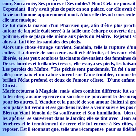
cour, Son armée, Ses princes et Ses nobles? Non! Cela ne pouvait ê
Cependant il n'y avait plus de paix en son palace, car elle avait 
la vie un homme apparemment mort. Alors elle devint consciente d
elle une musique.
Ce fut dans la maison d'un Pharisien que, afin d'être plus proche
autour de laquelle était serré à la taille une écharpe couverte de 
poitrine, elle se plaça elle-même aux pieds du Maître. Rejetant 
alors à Lui ôter les sandales des pieds.
Alors une chose étrange survient. Soudain, telle la rupture d'
entier. La dureté de son cœur avait été détruite, et les eaux réd
libérée, et ses yeux sombres fascinants devenaient des fontaines d
De ses lourdes et brillantes tresses, elle essuya ses pieds, les ba
Les paroles du Maître, "Tes péchés sont pardonnés. Ta foi t'a sa
allés; une paix et un calme vinrent sur l'âme troublée, comme l
brillait l'éclat profond et doux de l'amour céleste. D'une enfant 
Christ.
Marie retourna à Magdala, mais alors combien différente fut sa v
la terrifier, aucune épreuve ou sacrifice ne pouvaient la découra
pour les autres. L'étendue et la pureté de son amour étaient si g
Son palais fut vendu et ses gardiens invités à venir suivre les pas 
Bien qu'étant témoin de Sa souffrance et Son humiliation, bien q
les apôtres se sauvèrent dans le Jardin; elle se tint avec Jean a
ténèbres et le tremblement de terre elle fut encore à Ses côté
reposer. Est il étonnant que, telle une récompense pour sa fidéli