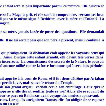
tte enfant sera la plus importante parmi les femmes. Elle brisera ce
resse Le Mage la prit, et elle sembla comprendre, serrant ses bras
-il pas vu le même signe à Bethléem avec la mère et l'Enfant? La
hagrin!
 de sa mère, jamais lassée de poser des questions. Elle demandait
e. Il ne lui restait plus que son père à présent, mais il continua à
 qui pratiquaient la divination était appelée les voyants; ceux qui
s. Ainsi, lorsque cette enfant grandit, elle devint très versée dans
ère incorrecte. La connaissance des secrets de la Nature, le pouvoir
 d'aucune utilité contre la force inconnue qui à certaines périodes
vait apprise à la cour de Rome, et il fut donc détrôné par Artaban
 perdit la vie, mais sauva le trésor du Temple.
is son grand orgueil cachait ceci à son entourage. Ceux qu'elle
prise si elle devait souffrir toute sa vie? Alors elle se souvint du
t pour ce pays où Balthazar avait voyagé des années auparavant.
ens. Lorsqu'ils atteignirent Damas, elle fut obligée de se reposer
in du Désert.