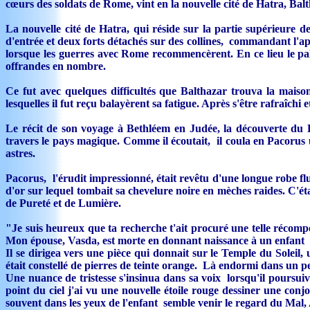
cœurs des soldats de Rome, vint en la nouvelle cité de Hatra, Balt
La nouvelle cité de Hatra, qui réside sur la partie supérieure de
d'entrée et deux forts détachés sur des collines, commandant l'app
lorsque les guerres avec Rome recommencèrent. En ce lieu le pala
offrandes en nombre.
Ce fut avec quelques difficultés que Balthazar trouva la maison
lesquelles il fut reçu balayèrent sa fatigue. Après s'être rafraîch
Le récit de son voyage à Bethléem en Judée, la découverte du P
travers le pays magique. Comme il écoutait, il coula en Pacorus 
astres.
Pacorus, l'érudit impressionné, était revêtu d'une longue robe flu
d'or sur lequel tombait sa chevelure noire en mèches raides. C'ét
de Pureté et de Lumière.
"Je suis heureux que ta recherche t'ait procuré une telle récomp
Mon épouse, Vasda, est morte en donnant naissance à un enfant q
Il se dirigea vers une pièce qui donnait sur le Temple du Solei
était constellé de pierres de teinte orange. Là endormi dans un peti
Une nuance de tristesse s'insinua dans sa voix lorsqu'il poursuivi
point du ciel j'ai vu une nouvelle étoile rouge dessiner une conj
souvent dans les yeux de l'enfant semble venir le regard du Ma