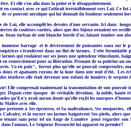
tre. Et elle s'en alla dans la peine et le désappointement.
été en contact avec ce qui l'attirait irrésistiblement vers Lui. Ce 
e ce pouvoir mystique qui lui donnait du bonheur seulement lorsqu
 de Lui, elle accomplit les devoirs d'une servante. Ici dans longu
pierres de couleurs variées, alors que des bijoux ornaient ses oreille
son beau turban de soie blanche bordé d'or, faisant tomber son abon
un immense barrage et le déversement de puissantes eaux sur le 
emptrices s'écoulèrent dans un flot de larmes. Cette formidable pr
e larmes qui roulaient sur ses joues une splendeur étincelante, baig
isant en remerciement pour sa libération. Prenant de sa poitrine un o
uvée. Va en paix", furent plus qu'elle ne pouvait comprendre, mai
es doux et apaisants rayons de la lune dans une nuit d'été. Les éc
des ténèbres elle était devenue une enfant de lumière; le serpent é
ie! Elle comprenait maintenant la transmutation de son pouvoir in
ger. Depuis cette époque de véritable dévotion, la noble, haute et i
randes qu'il n'y avait aucun doute qu'elle reçût les marques d'honn
du Maître avec elle.
ue présente à Ses épreuves, et Sa maltraitance, Ses moqueries, el
u Calvaire, et là encore ses larmes baignèrent Ses pieds, alors que 
s, se tenant sans peur tel un Ange de Lumière pour regarder son 
té dans l'amour, Le Seigneur Ressuscité lui apparut en premier?