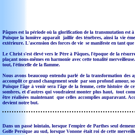
Pâques est la période où la glorification de la transmutation est
Puisque la lumière apparaît jaillir des ténèbres, ainsi la vie 
extérieure. L'ascension des forces de vie se manifeste en tant que
Le Christ s'est élevé vers le Père à Pâques, l'époque de la résur
plaçant nous-mêmes en harmonie avec cette tonalité merveilleuse. 
tout, l'étincelle de la flamme.
Nous avons beaucoup entendu parlé de la transformation des apôt
accomplit ce grand changement seule par son profond amour, son z
Puisque l'âge à venir sera l'âge de la femme, cette histoire de c
sombres, et d'autres qui voudraient monter plus haut, tout comm
être réalisées maintenant que celles accomplies auparavant. A
devient notre but.
Dans un passé lointain, lorsque l'empire de Parthes seul demeura
Golfe Persique au sud, lorsque Vonone était roi de cette merveil