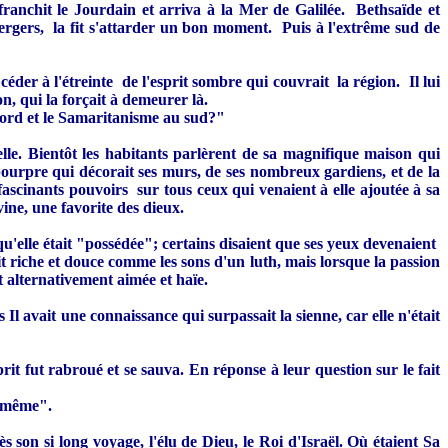
franchit le Jourdain et arriva à la Mer de Galilée. Bethsaïde et
ergers, la fit s'attarder un bon moment. Puis à l'extrême sud de
céder à l'étreinte de l'esprit sombre qui couvrait la région. Il lui
n, qui la forçait à demeurer là.
 nord et le Samaritanisme au sud?"
elle. Bientôt les habitants parlèrent de sa magnifique maison qui
ie pourpre qui décorait ses murs, de ses nombreux gardiens, et de la
s fascinants pouvoirs sur tous ceux qui venaient à elle ajoutée à sa
ne, une favorite des dieux.
qu'elle était "possédée"; certains disaient que ses yeux devenaient
 riche et douce comme les sons d'un luth, mais lorsque la passion
t alternativement aimée et haïe.
s Il avait une connaissance qui surpassait la sienne, car elle n'était
t fut rabroué et se sauva. En réponse à leur question sur le fait
i-même".
s son si long voyage, l'élu de Dieu, le Roi d'Israël. Où étaient Sa