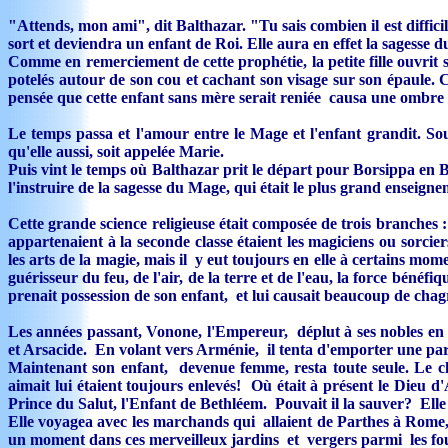
"Attends, mon ami", dit Balthazar. "Tu sais combien il est difficil
sort et deviendra un enfant de Roi. Elle aura en effet la sagesse d
Comme en remerciement de cette prophétie, la petite fille ouvrit 
potelés autour de son cou et cachant son visage sur son épaule.
pensée que cette enfant sans mère serait reniée causa une ombre de
Le temps passa et l'amour entre le Mage et l'enfant grandit. Sou
qu'elle aussi, soit appelée Marie.
Puis vint le temps où Balthazar prit le départ pour Borsippa en Bab
l'instruire de la sagesse du Mage, qui était le plus grand enseign
Cette grande science religieuse était composée de trois branches :
appartenaient à la seconde classe étaient les magiciens ou sorciers
les arts de la magie, mais il y eut toujours en elle à certains mom
guérisseur du feu, de l'air, de la terre et de l'eau, la force bén
prenait possession de son enfant, et lui causait beaucoup de chag
Les années passant, Vonone, l'Empereur, déplut à ses nobles en es
et Arsacide. En volant vers Arménie, il tenta d'emporter une part
Maintenant son enfant, devenue femme, resta toute seule. Le ch
aimait lui étaient toujours enlevés! Où était à présent le Dieu d'A
Prince du Salut, l'Enfant de Bethléem. Pouvait il la sauver? Elle
Elle voyagea avec les marchands qui allaient de Parthes à Rome, c
un moment dans ces merveilleux jardins et vergers parmi les fourr