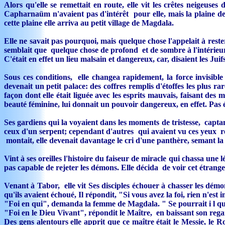
Alors qu'elle se remettait en route, elle vit les crêtes neigeu
Capharnaüm n'avaient pas d'intérêt pour elle, mais la plaine de
cette plaine elle arriva au petit village de Magdala.
Elle ne savait pas pourquoi, mais quelque chose l'appelait à rester
semblait que quelque chose de profond et de sombre à l'intérieur r
C'était en effet un lieu malsain et dangereux, car, disaient les 
Sous ces conditions, elle changea rapidement, la force invisible
devenait un petit palace: des coffres remplis d'étoffes les plus ra
façon dont elle était liguée avec les esprits mauvais, faisant des 
beauté féminine, lui donnait un pouvoir dangereux, en effet. Pas
Ses gardiens qui la voyaient dans les moments de tristesse, captan
ceux d'un serpent; cependant d'autres qui avaient vu ces yeux re
montait, elle devenait davantage le cri d'une panthère, semant la 
Vint à ses oreilles l'histoire du faiseur de miracle qui chassa une l
pas capable de rejeter les démons. Elle décida de voir cet étrange
Venant à Tabor, elle vit Ses disciples échouer à chasser les dém
qu'ils avaient échoué, Il répondit, "Si vous avez la foi, rien n'est 
"Foi en qui", demanda la femme de Magdala. " Se pourrait i l que 
"Foi en le Dieu Vivant", répondit le Maître, en baissant son regard
Des gens alentours elle apprit que ce maître était le Messie, le R