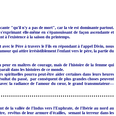
cante "qu'il n'y a pas de mort", car la vie est dominante partout.
, s'exprimant elle-même en s'épanouissant de façon ascendante et
t à l'existence à la saison du printemps.
 avec le Père à travers le Fils en répondant à l'appel Divin, nous
ur qui attire irrésistiblement l'enfant vers le père, la partie du
a peur en maîtres de courage, mais de l'histoire de la femme qui
araît dans les histoires de ce monde.
rs spirituelles pourra peut-être aider certaines dans leurs heures
résultat du passé, par conséquent de plus grandes choses peuvent
l avec la radiance de l'amour du cœur, le grand transmutateur—
t de la vallée de l'Indus vers l'Euphrate, de l'Ibérie au nord au
re, revêtus de leur armure d'écailles, semant la terreur dans les