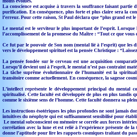
moins évolués.
La conscience est acquise à travers la souffrance faisant partie
purification. En conséquence, plus forte et plus claire sera la cons
l’erreur. Pour cette raison, St Paul déclara que “plus grand est le
Le mental est le serviteur le plus important de l’esprit. Lorsque
l’accomplissement de la promesse du Maître : “Tout ce que vous
Ce fut par le pouvoir de Son nom (mental lié à l’esprit) que les 
vers le développement spirituel est la pensée Christique : “Laissez 
La pensée fondée sur le cerveau est une acquisition comparative
Lorsqu’il devient uni à l’esprit, le mental n’est pas contraint m
La tâche suprême évolutionnaire de l’humanité est la spiritual
transitoire comme actuellement. En conséquence, la sagesse cos
L’intellect représente le développement principal du mental co
spiritualisé. Cette faculté est développée de plus en plus tandis q
comme le sixième sens de l’homme. Cette faculté donnera sa plei
Les instructions ésotériques les plus profondes ne sont jamais don
intuitives du néophyte qui est suffisamment sensibilisé pour établi
Le mental subconscient ou mémoire se corrèle aux forces intérieur
corrélation avec la lune et est relié à l’expérience présente de 
donne l’aptitude pour lire les rapports cosmiques traitant du pass