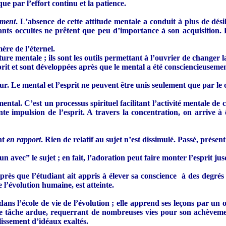
que par l’effort continu et la patience.
ement
. L’absence de cette attitude mentale a conduit à plus de dési
nts occultes ne prêtent que peu d’importance à son acquisition. Pe
mère de l’éternel.
re mentale ; ils sont les outils permettant à l’ouvrier de changer
t et sont développées après que le mental a été consciencieusement
œur. Le mental et l’esprit ne peuvent être unis seulement que par le
ntal. C’est un processus spirituel facilitant l’activité mentale de
e impulsion de l’esprit. A travers la concentration, on arrive à 
ont
en rapport
. Rien de relatif au sujet n’est dissimulé. Passé, prése
 un avec” le sujet ; en fait, l’adoration peut faire monter l’esprit j
près que l’étudiant ait appris à élever sa conscience à des degré
 l’évolution humaine, est atteinte.
 dans l’école de vie de l’évolution ; elle apprend ses leçons par u
t une tâche ardue, requerrant de nombreuses vies pour son achève
lissement d’idéaux exaltés.