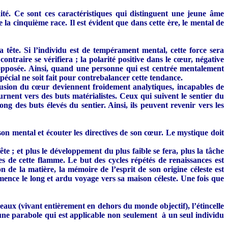
ité. Ce sont ces caractéristiques qui distinguent une jeune âme
 la cinquième race. Il est évident que dans cette ère, le mental de
a tête. Si l’individu est de tempérament mental, cette force sera
ontraire se vérifiera ; la polarité positive dans le cœur, négative
n opposée. Ainsi, quand une personne qui est centrée mentalement
pécial ne soit fait pour contrebalancer cette tendance.
clusion du cœur deviennent froidement analytiques, incapables de
rnent vers des buts matérialistes. Ceux qui suivent le sentier du
g des buts élevés du sentier. Ainsi, ils peuvent revenir vers les
son mental et écouter les directives de son cœur. Le mystique doit
ête ; et plus le développement du plus faible se fera, plus la tâche
es de cette flamme. Le but des cycles répétés de renaissances est
 de la matière, la mémoire de l’esprit de son origine céleste est
ommence le long et ardu voyage vers sa maison céleste. Une fois que
eaux (vivant entièrement en dehors du monde objectif), l’étincelle
une parabole qui est applicable non seulement à un seul individu