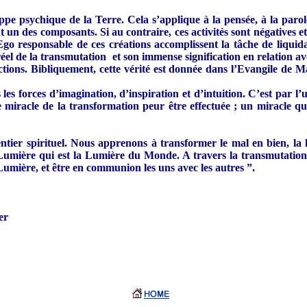
 psychique de la Terre. Cela s’applique à la pensée, à la parole, e
 des composants. Si au contraire, ces activités sont négatives et 
Ego responsable de ces créations accomplissent la tâche de liquid
l de la transmutation et son immense signification en relation a
ctions. Bibliquement, cette vérité est donnée dans l’Evangile de Mat
es forces d’imagination, d’inspiration et d’intuition. C’est par l’u
 le miracle de la transformation peur être effectuée ; un miracle q
entier spirituel. Nous apprenons à transformer le mal en bien, l
 Lumière qui est la Lumière du Monde. A travers la transmutation
umière, et être en communion les uns avec les autres ”.
er