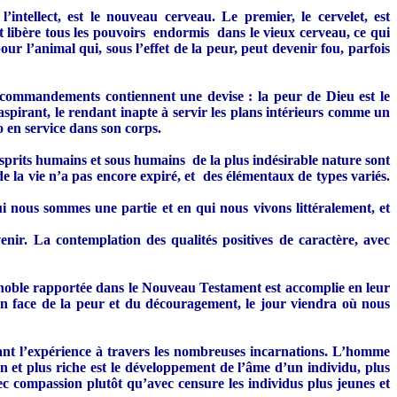
’intellect, est le nouveau cerveau. Le premier, le cervelet, est
e et libère tous les pouvoirs endormis dans le vieux cerveau, ce qui
ur l’animal qui, sous l’effet de la peur, peut devenir fou, parfois
ix commandements contiennent une devise : la peur de Dieu est le
spirant, le rendant inapte à servir les plans intérieurs comme un
o en service dans son corps.
 esprits humains et sous humains de la plus indésirable nature sont
e de la vie n’a pas encore expiré, et des élémentaux de types variés.
 nous sommes une partie et en qui nous vivons littéralement, et
venir. La contemplation des qualités positives de caractère, avec
us noble rapportée dans le Nouveau Testament est accomplie en leur
 en face de la peur et du découragement, le jour viendra où nous
ilant l’expérience à travers les nombreuses incarnations. L’homme
en et plus riche est le développement de l’âme d’un individu, plus
avec compassion plutôt qu’avec censure les individus plus jeunes et