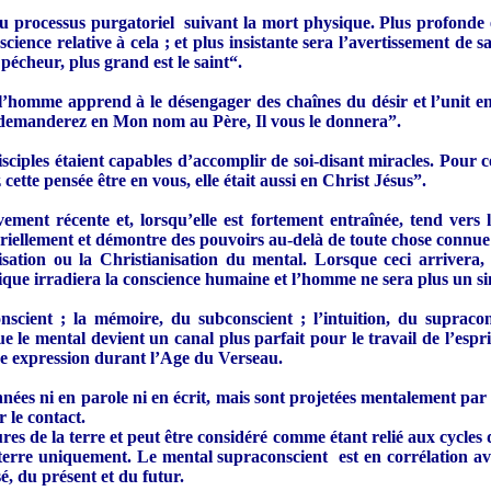
 du processus purgatoriel suivant la mort physique. Plus profonde e
cience relative à cela ; et plus insistante sera l’avertissement de s
 pécheur, plus grand est le saint“.
 l’homme apprend à le désengager des chaînes du désir et l’unit enti
 demanderez en Mon nom au Père, Il vous le donnera”.
disciples étaient capables d’accomplir de soi-disant miracles. Pour 
cette pensée être en vous, elle était aussi en Christ Jésus”.
ment récente et, lorsqu’elle est fortement entraînée, tend vers l’
atériellement et démontre des pouvoirs au-delà de toute chose connu
isation ou la Christianisation du mental. Lorsque ceci arrivera, 
mique irradiera la conscience humaine et l’homme ne sera plus un
nscient ; la mémoire, du subconscient ; l’intuition, du supracon
ue le mental devient un canal plus parfait pour le travail de l’esprit
ne expression durant l’Age du Verseau.
nées ni en parole ni en écrit, mais sont projetées mentalement par 
r le contact.
es de la terre et peut être considéré comme étant relié aux cycles 
la terre uniquement. Le mental supraconscient est en corrélation ave
é, du présent et du futur.