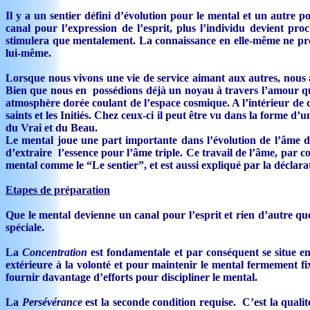
Il y a un sentier défini d’évolution pour le mental et un autre
canal pour l’expression de l’esprit, plus l’individu devient pr
stimulera que mentalement. La connaissance en elle-même ne produ
lui-même.
Lorsque nous vivons une vie de service aimant aux autres, nous at
Bien que nous en possédions déjà un noyau à travers l’amour qu
atmosphère dorée coulant de l’espace cosmique. A l’intérieur de 
saints et les Initiés. Chez ceux-ci il peut être vu dans la forme d’u
du Vrai et du Beau.
Le mental joue une part importante dans l’évolution de l’âme depu
d’extraire l’essence pour l’âme triple. Ce travail de l’âme, par 
mental comme le “Le sentier”, et est aussi expliqué par la déclarat
Etapes de préparation
Que le mental devienne un canal pour l’esprit et rien d’autre qu
spéciale.
La
Concentration
est fondamentale et par conséquent se situe en 
extérieure à la volonté et pour maintenir le mental fermement fi
fournir davantage d’efforts pour discipliner le mental.
La
Persévérance
est la seconde condition requise. C’est la qualit