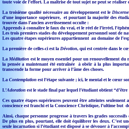
toute voie de l’effort. La maîtrise de tout sujet ne peut se réaliser 
La troisième qualité nécessaire au développement est le
Discern
d’une importance supérieure, et pourtant la majorité des étudia
trouvée dans l’ancien avertissement occulte :
Apprends à connaître le faux du vrai, et le réel de l’irréel, l’éphé
Les trois premiers stades du développement personnel sont de natu
Les quatre étapes supérieures appartiennent au domaine de l’espri
La première de celles-ci est la
Dévotion
, qui est centrée dans le c
La
Méditation
est le moyen essentiel pour un renouvellement du me
la pensée a maintenant été entraînée à obéir à la plus important
transcende la forme pour arriver à l’âme des choses.
La
Contemplation
est l’étape suivante ; ici, le mental et le cœur s
L’
Adoration
est le stade final par lequel l’étudiant obtient “d’être
Ces quatre étapes supérieures peuvent être atteintes seulement a
conscience est franchi et la Conscience Christique, l’ultime but de
Ainsi, chaque personne progresse à travers les grades successifs
De plus en plus, pourtant, elle doit équilibrer les deux. C’es
seule incarnation si l’étudiant est disposé à se dévouer à l’accomp