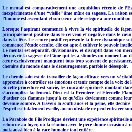
Le mental est comparativement une acquisition récente de l’Ego
inexpérimentée d’une “vieille” âme mûre en sagesse. La raison est 
l’homme est ascendant et son cœur a été relégué à une condition
Lorsque l’aspirant commence à vivre la vie spirituelle de façon 
principalement positive dans le cerveau et négative dans le cœur. 
dans la tête. Le centre positif représente la force dynamique s
commence l’étude occulte, elle est apte à cultiver le pouvoir intel
Le mental est séparatif, divisionnaire, et disruptif dans son m
découvrir la sagesse de l’âme qui les a stimulés un moment au dé
cœur exclusivement manquent tous trop souvent de persistance, de
chemins du monde dans le découragement, parfois le désespoir.
Le chemin sain est de travailler de façon efficace vers un vérita
apprendre à contrôler ses émotions et tenir compte de la voix de la
Si cette procédure est suivie, les courants spirituels montant dans
s’accomplira facilement. Dieu est la Première et Eternelle Flamm
d’attiser ces flammes jusqu’à ce qu’elles deviennent comme leur 
devenue sombre. A travers la souffrance et la peine, elle déchire 
l’esprit est totalement éveillé, aucun obstacle ne peut entraver so
La Parabole du Fils Prodigue devient une expérience spirituelle a
retourne au foyer, où la réunion avec le père donne occasion à 
mais aussi bien à la race humaine tout entière.