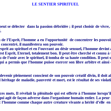
LE SENTIER SPIRITUEL
ut se délecter dans la passion débridée ; il peut choisir de vivre, c
.
’Esprit, l’homme a eu l’opportunité de concentrer les pouvoirs de
it concentré, il manifestera son pouvoir.
rit au spirituel et en l’ouvrant au désir sensuel, l’homme devint a
t Esprit, Eternel, totalement bon. Il peut être cherché et connu à tr
u de l’unir avec le spirituel, il tomba de sa haute condition. Il peu
qui a permis que l’homme puisse exercer son libre arbitre et ainsi 
 devenir pleinement conscient de son pouvoir créatif divin, il doit a
l héritage de maladie, pauvreté et mort, est le résultat de ses viol
 ces mots, Il révélait la plénitude qui est offerte à l’homme lorsqu
ui agit de façon adverse dans l’organisme humain entier. La peur e
l’homme comme chaque autre créature vivante a hérité d’elle en des