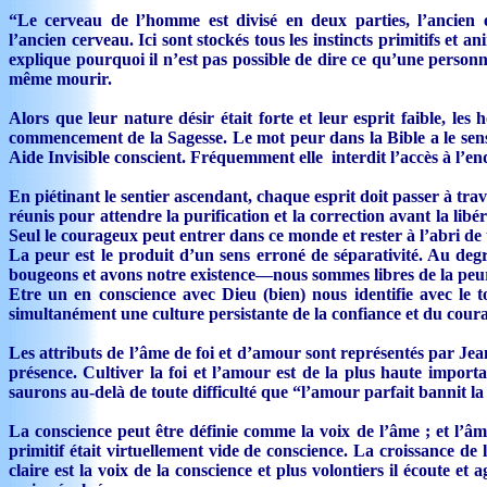
“Le cerveau de l’homme est divisé en deux parties, l’ancien et 
l’ancien cerveau. Ici sont stockés tous les instincts primitifs et 
explique pourquoi il n’est pas possible de dire ce qu’une personne
même mourir.
Alors que leur nature désir était forte et leur esprit faible, 
commencement de la Sagesse. Le mot peur dans la Bible a le sens 
Aide Invisible conscient. Fréquemment elle interdit l’accès à l’end
En piétinant le sentier ascendant, chaque esprit doit passer à tra
réunis pour attendre la purification et la correction avant la libér
Seul le courageux peut entrer dans ce monde et rester à l’abri de t
La peur est le produit d’un sens erroné de séparativité. Au de
bougeons et avons notre existence—nous sommes libres de la peu
Etre un en conscience avec Dieu (bien) nous identifie avec le to
simultanément une culture persistante de la confiance et du cour
Les attributs de l’âme de foi et d’amour sont représentés par Jea
présence. Cultiver la foi et l’amour est de la plus haute impor
saurons au-delà de toute difficulté que “l’amour parfait bannit la 
La conscience peut être définie comme la voix de l’âme ; et l’âm
primitif était virtuellement vide de conscience. La croissance de
claire est la voix de la conscience et plus volontiers il écoute e