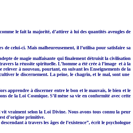
omme le fait la majorité, d’attirer à lui des quantités aveugles de
 celui-ci. Mais malheureusement, il l’utilisa pour satisfaire sa
depte de magie malfaisante qui finalement détruisit la civilisation
avers la réussite spirituelle. L’homme a été crée à l’image et à la
t se relever à nouveau, pourtant, en suivant les Enseignements de la
cultiver le discernement. La peine, le chagrin, et le mal, sont une
lors apprendre à discerner entre le bon et le mauvais, le bien et le
ations de la Loi Cosmique. S’il mène sa vie en conformité avec cette
’il vit vraiment selon la Loi Divine. Nous avons tous connu la peur
st d’origine primitive.
cendant à travers les âges de l’existence”, écrit le psychologue