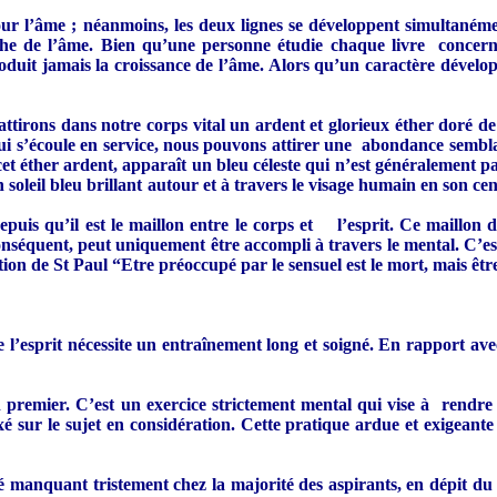
 pour l’âme ; néanmoins, les deux lignes se développent simultan
oche de l’âme. Bien qu’une personne étudie chaque livre concernan
it jamais la croissance de l’âme. Alors qu’un caractère développé e
tirons dans notre corps vital un ardent et glorieux éther doré de la
i s’écoule en service, nous pouvons attirer une abondance sembl
cet éther ardent, apparaît un bleu céleste qui n’est généralement p
n soleil bleu brillant autour et à travers le visage humain en son cent
is qu’il est le maillon entre le corps et l’esprit. Ce maillon don
conséquent, peut uniquement être accompli à travers le mental. C’es
ion de St Paul “Etre préoccupé par le sensuel est le mort, mais être
e l’esprit nécessite un entraînement long et soigné. En rapport a
premier. C’est un exercice strictement mental qui vise à rendre l
xé sur le sujet en considération. Cette pratique ardue et exigeante
é manquant tristement chez la majorité des aspirants, en dépit du f