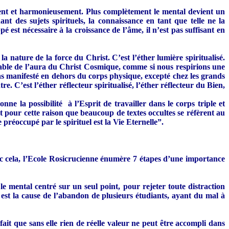
ément et harmonieusement. Plus complètement le mental devient un
t des sujets spirituels, la connaissance en tant que telle ne la
st nécessaire à la croissance de l’âme, il n’est pas suffisant en
 nature de la force du Christ. C’est l’éther lumière spiritualisé.
able de l’aura du Christ Cosmique, comme si nous respirions une
as manifesté en dehors du corps physique, excepté chez les grands
re. C’est l’éther réflecteur spiritualisé, l’éther réflecteur du Bien,
ne la possibilité à l’Esprit de travailler dans le corps triple et
t pour cette raison que beaucoup de textes occultes se réfèrent au
 préoccupé par le spirituel est la Vie Eternelle”.
vec cela, l’Ecole Rosicrucienne énumère 7 étapes d’une importance
e mental centré sur un seul point, pour rejeter toute distraction
 est la cause de l’abandon de plusieurs étudiants, ayant du mal à
ait que sans elle rien de réelle valeur ne peut être accompli dans