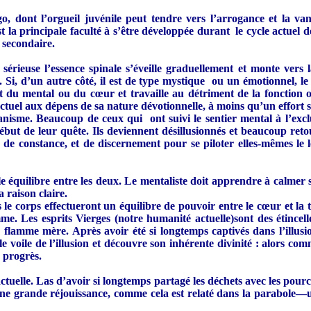
, dont l’orgueil juvénile peut tendre vers l’arrogance et la van
la principale faculté à s’être développée durant le cycle actuel de
 secondaire.
sérieuse l’essence spinale s’éveille graduellement et monte vers l
Si, d’un autre côté, il est de type mystique ou un émotionnel, le c
oit du mental ou du cœur et travaille au détriment de la fonctio
lectuel aux dépens de sa nature dévotionnelle, à moins qu’un effort s
écanisme. Beaucoup de ceux qui ont suivi le sentier mental à l’ex
but de leur quête. Ils deviennent désillusionnés et beaucoup retou
 constance, et de discernement pour se piloter elles-mêmes le lon
ble équilibre entre les deux. Le mentaliste doit apprendre à calmer 
 raison claire.
 le corps effectueront un équilibre de pouvoir entre le cœur et la t
e. Les esprits Vierges (notre humanité actuelle)sont des étincell
flamme mère. Après avoir été si longtemps captivés dans l’illusion
le voile de l’illusion et découvre son inhérente divinité : alors c
n progrès.
ctuelle. Las d’avoir si longtemps partagé les déchets avec les pourc
une grande réjouissance, comme cela est relaté dans la parabole—