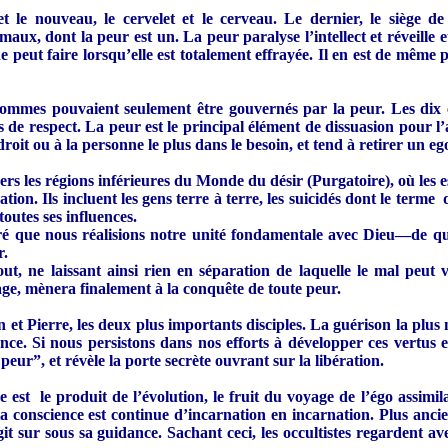
le nouveau, le cervelet et le cerveau. Le dernier, le siège de l
animaux, dont la peur est un. La peur paralyse l’intellect et réveill
 peut faire lorsqu’elle est totalement effrayée. Il en est de même po
les hommes pouvaient seulement être gouvernés par la peur. Les d
de respect. La peur est le principal élément de dissuasion pour l’a
roit ou à la personne le plus dans le besoin, et tend à retirer un eg
vers les régions inférieures du Monde du désir (Purgatoire), où les
ation. Ils incluent les gens terre à terre, les suicidés dont le term
outes ses influences.
gré que nous réalisions notre unité fondamentale avec Dieu—de qui
r.
ut, ne laissant ainsi rien en séparation de laquelle le mal peut 
age, mènera finalement à la conquête de toute peur.
n et Pierre, les deux plus importants disciples. La guérison la pl
tance. Si nous persistons dans nos efforts à développer ces vertus
peur”, et révèle la porte secrète ouvrant sur la libération.
e est le produit de l’évolution, le fruit du voyage de l’égo assim
 la conscience est continue d’incarnation en incarnation. Plus anci
t agit sur sous sa guidance. Sachant ceci, les occultistes regardent 