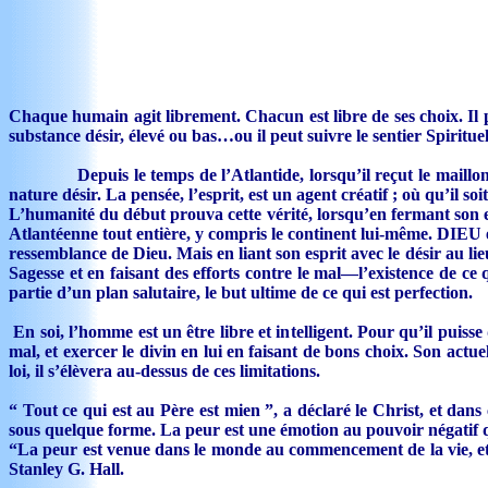
Chaque humain agit librement. Chacun est libre de ses choix. Il pe
substance désir, élevé ou bas…ou il peut suivre le sentier Spirituel
Depuis le temps de l’Atlantide, lorsqu’il reçut le maillon de l
nature désir. La pensée, l’esprit, est un agent créatif ; où qu’il so
L’humanité du début prouva cette vérité, lorsqu’en fermant son esp
Atlantéenne tout entière, y compris le continent lui-même. DIEU es
ressemblance de Dieu. Mais en liant son esprit avec le désir au lie
Sagesse et en faisant des efforts contre le mal—l’existence de ce 
partie d’un plan salutaire, le but ultime de ce qui est perfection.
En soi, l’homme est un être libre et intelligent. Pour qu’il puisse
mal, et exercer le divin en lui en faisant de bons choix. Son actue
loi, il s’élèvera au-dessus de ces limitations.
“ Tout ce qui est au Père est mien ”, a déclaré le Christ, et dans
sous quelque forme. La peur est une émotion au pouvoir négatif q
“La peur est venue dans le monde au commencement de la vie, et 
Stanley G. Hall.