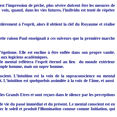
st l’impression de péché, plus sévère doivent être les mesures de
a voix, quand, dans les vies futures, l’individu est tenté de répéter
èrement à l’esprit, alors il obtient la clef du Royaume et réalise
cette raison Paul enseignait à ces suiveurs que la première marche
égotisme. Elle est encline à être enflée dans son propre vanité.
e aux logiciens académiques.
le mental reflètera l’esprit éternel au lieu du monde extérieur
 simple homme, mais un super homme.
scient. L’intuition est la voix de la supraconscience ou mental
. L’intuition est quelquefois assimilée à la voix de l’âme, et aussi
les Grands Etres et sont reçues dans le silence par les perceptions
de vie du passé immédiat et du présent. Le mental conscient est en
c le soleil et produit l’illumination connue comme Initiation, qui