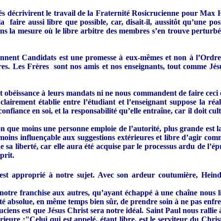
nés décrivirent le travail de la Fraternité Rosicrucienne pour Max H
 faire aussi libre que possible, car, disait-il, aussitôt qu’une pos
 la mesure où le libre arbitre des membres s’en trouve perturbée, 
viennent Candidats est une promesse à eux-mêmes et non à l’Ordre
res. Les Frères sont nos amis et nos enseignants, tout comme Jésu
béissance à leurs mandats ni ne nous commandent de faire ceci ou ce
clairement établie entre l’étudiant et l’enseignant suppose la réa
nfiance en soi, et la responsabilité qu’elle entraîne, car il doit cu
on que moins une personne emploie de l’autorité, plus grande est
ns influençable aux suggestions extérieures et libre d’agir comme 
de sa liberté, car elle aura été acquise par le processus ardu de l’é
prit.
t approprié à notre sujet. Avec son ardeur coutumière, Heindel
notre franchise aux autres, qu’ayant échappé à une chaîne nous lii
erté absolue, en même temps bien sûr, de prendre soin à ne pas enfre
iens est que Jésus Christ sera notre idéal. Saint Paul nous rallie 
térieure :"Celui qui est appelé, étant libre, est le serviteur du Chr