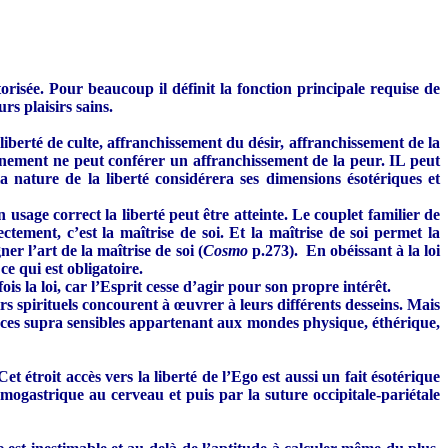
risée. Pour beaucoup il définit la fonction principale requise de
rs plaisirs sains.
iberté de culte, affranchissement du désir, affranchissement de la
ernement ne peut conférer un affranchissement de la peur. IL peut
 nature de la liberté considérera ses dimensions ésotériques et
 usage correct la liberté peut être atteinte. Le couplet familier de
ctement, c’est la maîtrise de soi. Et la maîtrise de soi permet la
r l’art de la maîtrise de soi (
Cosmo
p.273). En obéissant à la loi
ce qui est obligatoire.
s la loi, car l’Esprit cesse d’agir pour son propre intérêt.
rs spirituels concourent à œuvrer à leurs différents desseins. Mais
forces supra sensibles appartenant aux mondes physique, éthérique,
étroit accès vers la liberté de l’Ego est aussi un fait ésotérique
mogastrique au cerveau et puis par la suture occipitale-pariétale