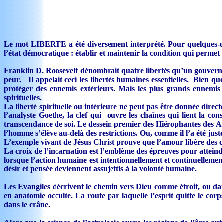
Le mot LIBERTE a été diversement interprété. Pour quelques-uns i
l’état démocratique : établir et maintenir la condition qui permet 
Franklin D. Roosevelt dénombrait quatre libertés qu’un gouverneme
peur. Il appelait ceci les libertés humaines essentielles. Bien 
protéger des ennemis extérieurs. Mais les plus grands ennemis 
spirituelles.
La liberté spirituelle ou intérieure ne peut pas être donnée direct
l’analyste Goethe, la clef qui ouvre les chaînes qui lient la con
transcendance de soi. Le dessein premier des Hiérophantes des Anci
l’homme s’élève au-delà des restrictions. Ou, comme il l’a été juste
L’exemple vivant de Jésus Christ prouve que l’amour libère des cont
La croix de l’incarnation est l’emblème des épreuves pour atteindr
lorsque l’action humaine est intentionnellement et continuellemen
désir et pensée deviennent assujettis à la volonté humaine.
Les Evangiles décrivent le chemin vers Dieu comme étroit, ou dans
en anatomie occulte. La route par laquelle l’esprit quitte le co
dans le crâne.