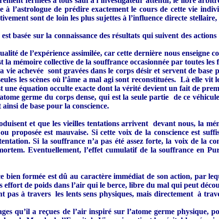
rement fermées à tous sauf à l’investigateur attentif, le libre arbi
ile à l’astrologue de prédire exactement le cours de cette vie indi
ivement sont de loin les plus sujettes à l’influence directe stellair
 est basée sur la connaissance des résultats qui suivent des actions 
 la qualité de l’expérience assimilée, car cette dernière nous enseig
st la mémoire collective de la souffrance occasionnée par toutes les
 vie achevée sont gravées dans le corps désir et servent de base p
s les scènes où l’âme a mal agi sont reconstituées. Là elle vit les
t une équation occulte exacte dont la vérité devient un fait de pre
l’atome germe du corps dense, qui est la seule partie de ce véhicul
t ainsi de base pour la conscience.
oduisent et que les vieilles tentations arrivent devant nous, la mé
u proposée est mauvaise. Si cette voix de la conscience est suffis
entation. Si la souffrance n’a pas été assez forte, la voix de la 
ortem. Eventuellement, l’effet cumulatif de la souffrance en Pur
 bien formée est dû au caractère immédiat de son action, par lequ
effort de poids dans l’air qui le berce, libre du mal qui peut décou
nt pas à travers les lents sens physiques, mais directement à trav
ges qu’il a reçues de l’air inspiré sur l’atome germe physique, po