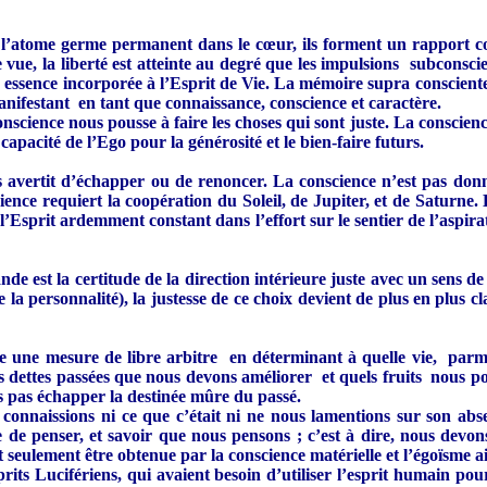
l’atome germe permanent dans le cœur, ils forment un rapport corre
vue, la liberté est atteinte au degré que les impulsions subconsci
n essence incorporée à l’Esprit de Vie. La mémoire supra consciente 
manifestant en tant que connaissance, conscience et caractère.
cience nous pousse à faire les choses qui sont juste. La conscience 
capacité de l’Ego pour la générosité et le bien-faire futurs.
us avertit d’échapper ou de renoncer. La conscience n’est pas don
ience requiert la coopération du Soleil, de Jupiter, et de Saturne.
’Esprit ardemment constant dans l’effort sur le sentier de l’aspir
nde est la certitude de la direction intérieure juste avec un sens de
a personnalité), la justesse de ce choix devient de plus en plus cla
 une mesure de libre arbitre en déterminant à quelle vie, parmi 
os dettes passées que nous devons améliorer et quels fruits nous p
ns pas échapper la destinée mûre du passé.
e connaissions ni ce que c’était ni ne nous lamentions sur son 
e de penser, et savoir que nous pensons ; c’est à dire, nous devons
it seulement être obtenue par la conscience matérielle et l’égoïsme a
rits Lucifériens, qui avaient besoin d’utiliser l’esprit humain pou