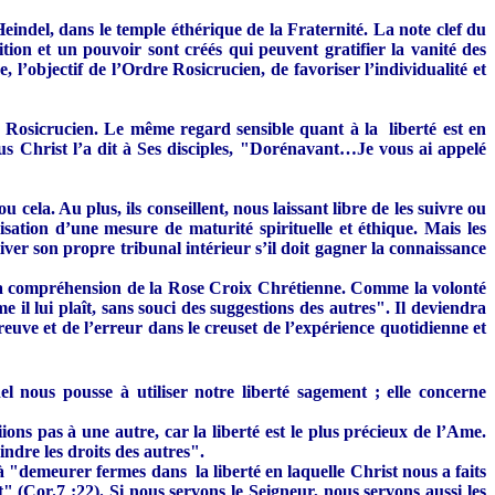
eindel, dans le temple éthérique de la Fraternité. La note clef du
ition et un pouvoir sont créés qui peuvent gratifier la vanité des
l’objectif de l’Ordre Rosicrucien, de favoriser l’individualité et
 Rosicrucien. Le même regard sensible quant à la liberté est en
s Christ l’a dit à Ses disciples, "Dorénavant…Je vous ai appelé
la. Au plus, ils conseillent, nous laissant libre de les suivre ou
lisation d’une mesure de maturité spirituelle et éthique. Mais les
ltiver son propre tribunal intérieur s’il doit gagner la connaissance
 la compréhension de la Rose Croix Chrétienne. Comme la volonté
il lui plaît, sans souci des suggestions des autres". Il deviendra
preuve et de l’erreur dans le creuset de l’expérience quotidienne et
 nous pousse à utiliser notre liberté sagement ; elle concerne
ons pas à une autre, car la liberté est le plus précieux de l’Ame.
indre les droits des autres".
à "demeurer fermes dans la liberté en laquelle Christ nous a faits
ist" (Cor.7 :22). Si nous servons le Seigneur, nous servons aussi les