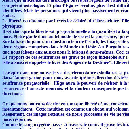
Alors que la science de l’astrologie ouvre les régions de l’âme aut
compétent astrologue. Et plus l’Ego est évolué, plus il est diffic
identifiées. Mais les personnes qui vivent plus passivement et réact
étoiles.
La liberté est obtenue par l’exercice éclairé du libre arbitre. Elle
physiques.
Il est clair que la liberté est proportionnelle à la quantité et à
nous. Notre guide dans un tel mode de vie est la conscience, qui e
Sur la base du panorama post-mortem de l’esprit, les images de sa
deux régions comprises dans le Monde du Désir. Au Purgatoire seule
que nous faisons aux autres nous le faisons à nous-mêmes. Ceci es
Le rapport de ces souffrances est gravé de façon indélébile sur 
Elle a aussi été appelée le livre des Anges de la Destinée". Elle ser
Lorsque dans une nouvelle vie des circonstances similaires se pr
dans l’atome germe pour nous avertir qu’une direction désirée o
souffrance purgatorielle—l’Ego aura le pouvoir de résister à la t
récurrence d’un acte mauvais, et la douleur conséquente post-m
directions.
Ce que nous pouvons décrire en tant que liberté d’une conscience
instantanément. Cette intuition est comme un oiseau qui vole sans 
Réellement, ces images retenues de notre processus de vie ne vie
nous respirons.
Comme le sang oxygéné passe à travers le cœur, il grave les ima