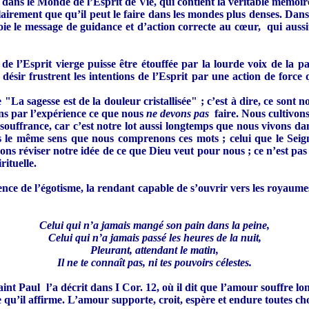
e dans le Monde de l’Esprit de Vie, qui contient la véritable mémoir
lairement que qu’il peut le faire dans les mondes plus denses. Dans
oie le message de guidance et d’action correcte au cœur, qui aussitô
 de l’Esprit vierge puisse être étouffée par la lourde voix de la 
désir frustrent les intentions de l’Esprit par une action de force qu
"La sagesse est de la douleur cristallisée" ; c’est à dire, ce sont 
ons par l’expérience ce que nous
ne devons pas
faire. Nous cultivons
 souffrance, car c’est notre lot aussi longtemps que nous vivons dan
 même sens que nous comprenons ces mots ; celui que le Seigneur 
ons réviser notre idée de ce que Dieu veut pour nous ; ce n’est pas
rituelle.
nscience de l’égotisme, la rendant capable de s’ouvrir vers les roya
Celui qui n’a jamais mangé son pain dans la peine,
Celui qui n’a jamais passé les heures de la nuit,
Pleurant, attendant le matin,
Il ne te connaît pas, ni tes pouvoirs célestes.
int Paul l’a décrit dans I Cor. 12, où il dit que l’amour souffre lon
ce qu’il affirme. L’amour supporte, croit, espère et endure toutes cho