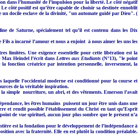
ion dans l’humanité de l’impulsion pour la liberté. Le côté négatif
Le côté positif est qu’être capable de choisir sa destinée ennoblit
 un docile esclave de la divinité, "un automate guidé par Dieu". (
line de Saturne, spécialement tel qu’il est contenu dans les Dix
e Fils a incarné l’amour et nous a enjoint à nous aimer les uns les
es limitées. Une exigence essentielle pour cette libération est la
me Max Heindel l’écrit dans
Lettres aux Etudiants
(N°13), "le point
la fonction créatrice par intention personnelle, inversement, la
laquelle l’occidental moderne est conditionné pour la course et
ources de la véritable inspiration.
la simple nourriture, un abri, et des vêtements. Emerson l’avait
dépendance, les êtres humains puissent un jour être unis dans une
e et rendit possible l’établissement du Christ en tant qu’Esprit
oint de vue spirituel, aucun jour plus sombre que le présent n’a
entière est la fondation pour le développement de l’indépendance à
tion avec la fraternité. Elle en est plutôt la condition préalable.