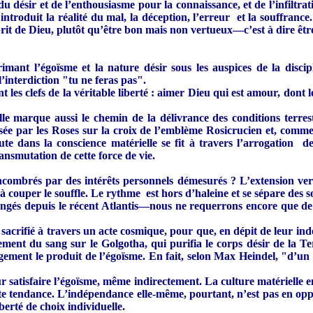
u désir et de l’enthousiasme pour la connaissance, et de l’infiltrat
roduit la réalité du mal, la déception, l’erreur et la souffrance. 
prit de Dieu, plutôt qu’être bon mais non vertueux—c’est à dire être
mant l’égoïsme et la nature désir sous les auspices de la discip
nterdiction "tu ne feras pas".
es clefs de la véritable liberté : aimer Dieu qui est amour, dont l
le marque aussi le chemin de la délivrance des conditions terrestr
lisée par les Roses sur la croix de l’emblème Rosicrucien et, com
te dans la conscience matérielle se fit à travers l’arrogation de 
ransmutation de cette force de vie.
mbrés par des intérêts personnels démesurés ? L’extension vers 
t à couper le souffle. Le rythme est hors d’haleine et se sépare des s
angés depuis le récent Atlantis—nous ne requerrons encore que de 
 sacrifié à travers un acte cosmique, pour que, en dépit de leur in
ent du sang sur le Golgotha, qui purifia le corps désir de la Terr
ement le produit de l’égoïsme. En fait, selon Max Heindel, "d’un p
our satisfaire l’égoïsme, même indirectement. La culture matérielle 
tte tendance. L’indépendance elle-même, pourtant, n’est pas en opposi
erté de choix individuelle.