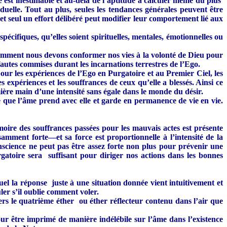
tre est inestimable et au-delà de l’aptitude à calculer même du plus
viduelle. Tout au plus, seules les tendances générales peuvent être
e, et seul un effort délibéré peut modifier leur comportement lié aux
spécifiques, qu’elles soient spirituelles, mentales, émotionnelles ou
ne comment nous devons conformer nos vies à la volonté de Dieu pour
 fautes commises durant les incarnations terrestres de l’Ego.
our les expériences de l’Ego en Purgatoire et au Premier Ciel, les
 expériences et les souffrances de ceux qu’elle a blessés. Ainsi ce
mière main d’une intensité sans égale dans le monde du désir.
e que l’âme prend avec elle et garde en permanence de vie en vie.
moire des souffrances passées pour les mauvais actes est présente
amment forte—et sa force est proportionnelle à l’intensité de la
conscience ne peut pas être assez forte non plus pour prévenir une
gatoire sera suffisant pour diriger nos actions dans les bonnes
el la réponse juste à une situation donnée vient intuitivement et
ler s’il oublie comment voler.
ers le quatrième éther ou éther réflecteur contenu dans l’air que
ur être imprimé de manière indélébile sur l’âme dans l’existence