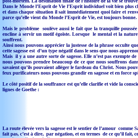
post-mortem. La destination finale de l’histoire de la vie se trouv
Dans le Monde l’Esprit de Vie l’Esprit individuel voit bien plus c
et dans chaque situation il sait immédiatement quoi faire et renv
parce qu’elle vient du Monde l’Esprit de Vie, est toujours bonne.
Mais le problème soulève aussi le fait que la tranquille poussée
encline à servir un motif égoïste. Lorsque le mental et la nature 
souffrent.
Ainsi nous pouvons apprécier la justesse de la phrase occulte que 
cette sagesse est d’un type négatif dans le sens que nous appren
Mais il y a une autre sorte de sagesse. Elle n’est pas exempte de
nous pouvons prendre beaucoup de ce que nous souffrons dans le
savaient qu’ils pouvaient alléger le fardeau du Christ. Nous pouv
feux purificateurs nous pouvons grandir en sagesse et en force spi
Le côté positif de la souffrance est qu’elle clarifie et vide la co
lignes de Goethe :
La route élevée vers la sagesse est le sentier de l’amour comme Sa
fait pas, c’est à dire,
par négation, et en termes de ce qu’il fait, 