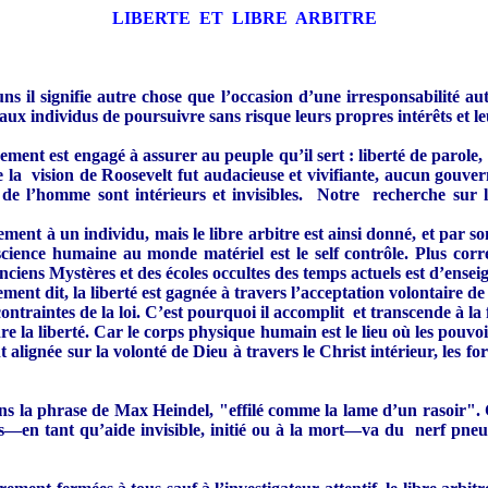
LIBERTE ET LIBRE ARBITRE
l signifie autre chose que l’occasion d’une irresponsabilité auto
aux individus de poursuivre sans risque leurs propres intérêts et leu
nt est engagé à assurer au peuple qu’il sert : liberté de parole, l
que la vision de Roosevelt fut audacieuse et vivifiante, aucun gouv
de l’homme sont intérieurs et invisibles. Notre recherche sur la
ement à un individu, mais le libre arbitre est ainsi donné, et par son
science humaine au monde matériel est le self contrôle. Plus corre
ens Mystères et des écoles occultes des temps actuels est d’enseigne
ment dit, la liberté est gagnée à travers l’acceptation volontaire de 
raintes de la loi. C’est pourquoi il accomplit et transcende à la foi
e la liberté. Car le corps physique humain est le lieu où les pouvoi
t alignée sur la volonté de Dieu à travers le Christ intérieur, les 
 la phrase de Max Heindel, "effilé comme la lame d’un rasoir". Cet 
rps—en tant qu’aide invisible, initié ou à la mort—va du nerf pneu