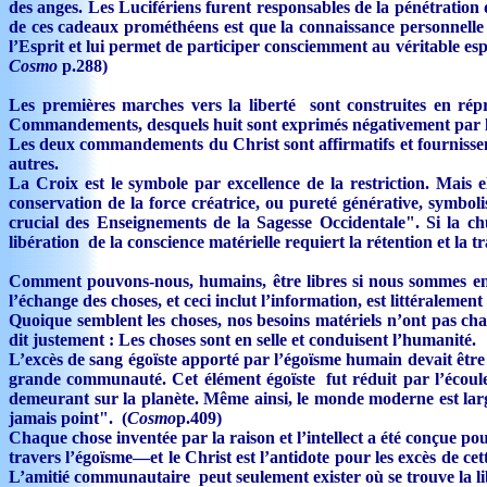
des anges. Les Lucifériens furent responsables de la pénétration d
de ces cadeaux prométhéens est que la connaissance personnelle int
l’Esprit et lui permet de participer consciemment au véritable es
Cosmo
p.288)
Les premières marches vers la liberté sont construites en répri
Commandements, desquels huit sont exprimés négativement par l’i
Les deux commandements du Christ sont affirmatifs et fournissent l
autres.
La Croix est le symbole par excellence de la restriction. Mais el
conservation de la force créatrice, ou pureté générative, symbo
crucial des Enseignements de la Sagesse Occidentale". Si la chu
libération de la conscience matérielle requiert la rétention et la t
Comment pouvons-nous, humains, être libres si nous sommes enco
l’échange des choses, et ceci inclut l’information, est littéralemen
Quoique semblent les choses, nos besoins matériels n’ont pas ch
dit justement : Les choses sont en selle et conduisent l’humanité.
L’excès de sang égoïste apporté par l’égoïsme humain devait être
grande communauté. Cet élément égoïste fut réduit par l’écoulem
demeurant sur la planète. Même ainsi, le monde moderne est larg
jamais point". (
Cosmo
p.409)
Chaque chose inventée par la raison et l’intellect a été conçue p
travers l’égoïsme—et le Christ est l’antidote pour les excès de ce
L’amitié communautaire peut seulement exister où se trouve la lib