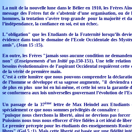
La nuit de la nouvelle lune dans le Bélier en 1910, les Frères Aî
message des Frères fut de s’abstenir d’une organisation, ou de la
hommes, la tentation s’avère trop grande pour la majorité et dans
l’indépendance, la confiance en soi, est un échec.
L"obligation" que les Etudiants de la Fraternité lorsqu’ils de
évidence dans tout le domaine de l’Ecole Occidentale des Mystè
amis", (Jean 15 :15).
En outre, les Frères "jamais sous aucune condition ne demandent o
non" (
Enseignements d’un Initié
pp.150-151). Une telle relation 
besoins évolutionnaires de l’aspirant Occidental requièrent cette co
de la vérité de première main.
C’est à cette lumière que nous pouvons comprendre la déclarati
de l’homme se développe et sa sagesse augmente, "il deviendra moi
de plus en plus une loi en lui-même, et cette loi sera la garantie 
se conformera aux lois universelles gouvernant l’évolution de l’Es
ème
Un passage de la 37
lettre de Max Heindel aux Etudiants es
spécialement ce que nous sommes privilégiés de connaître :
"puisque nous cherchons la liberté, ainsi ne devrions pas forcer 
Puissions nous tous nous efforcer d’être fidèles à cet idéal de lib
Le premier précepte pour les étudiants des enseignements Rosicruc
libres" (Gal.5 :1). Mais cette liberté est basée sur une fidélité in