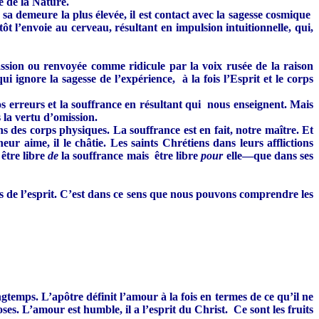
e de la Nature.
 sa demeure la plus élevée, il est contact avec la sagesse cosmique
t l’envoie au cerveau, résultant en impulsion intuitionnelle, qui,
passion ou renvoyée comme ridicule par la voix rusée de la raison
i ignore la sagesse de l’expérience, à la fois l’Esprit et le corps
nos erreurs et la souffrance en résultant qui nous enseignent. Mais
 la vertu d’omission.
s des corps physiques. La souffrance est en fait, notre maître. Et
aime, il le châtie. Les saints Chrétiens dans leurs afflictions
 être libre
de
la souffrance mais être libre
pour
elle—que dans ses
umes de l’esprit. C’est dans ce sens que nous pouvons comprendre les
gtemps. L’apôtre définit l’amour à la fois en termes de ce qu’il ne
ses. L’amour est humble, il a l’esprit du Christ. Ce sont les fruits