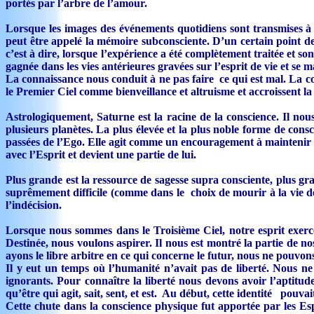
portés par l’arbre de l’amour.
Lorsque les images des événements quotidiens sont transmises à 
peut être appelé la mémoire subconsciente. D’un certain point de 
c’est à dire, lorsque l’expérience a été complètement traitée et so
gagnée dans les vies antérieures gravées sur l’esprit de vie et se 
La connaissance nous conduit à ne pas faire ce qui est mal. La cons
le Premier Ciel comme bienveillance et altruisme et accroissent la 
Astrologiquement, Saturne est la racine de la conscience. Il no
plusieurs planètes. La plus élevée et la plus noble forme de consc
passées de l’Ego. Elle agit comme un encouragement à maintenir l
avec l’Esprit et devient une partie de lui.
Plus grande est la ressource de sagesse supra consciente, plus gra
suprêmement difficile (comme dans le choix de mourir à la vie de l
l’indécision.
Lorsque nous sommes dans le Troisième Ciel, notre esprit exerce
Destinée, nous voulons aspirer. Il nous est montré la partie de n
ayons le libre arbitre en ce qui concerne le futur, nous ne pouvo
Il y eut un temps où l’humanité n’avait pas de liberté. Nous n
ignorants. Pour connaître la liberté nous devons avoir l’aptitud
qu’être qui agit, sait, sent, et est. Au début, cette identité pouva
Cette chute dans la conscience physique fut apportée par les Esp