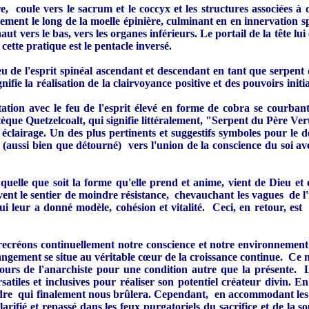
, coule vers le sacrum et le coccyx et les structures associées 
ement le long de la moelle épinière, culminant en en innervation spi
aut vers le bas, vers les organes inférieurs. Le portail de la tête lui
ette pratique est le pentacle inversé.
 de l'esprit spinéal ascendant et descendant en tant que serpent don
signifie la réalisation de la clairvoyance positive et des pouvoirs 
ation avec le feu de l'esprit élevé en forme de cobra se courban
èque Quetzelcoalt, qui signifie littéralement, "Serpent du Père Ver
éclairage. Un des plus pertinents et suggestifs symboles pour le 
t (aussi bien que détourné) vers l'union de la conscience du soi av
quelle que soit la forme qu'elle prend et anime, vient de Dieu e
ivent le sentier de moindre résistance, chevauchant les vagues de 
i leur a donné modèle, cohésion et vitalité. Ceci, en retour, est 
t recréons continuellement notre conscience et notre environneme
angement se situe au véritable cœur de la croissance continue. Ce 
cours de l'anarchiste pour une condition autre que la présente. 
tiles et inclusives pour réaliser son potentiel créateur divin. E
dre qui finalement nous brûlera. Cependant, en accommodant les ten
rifié et repassé dans les feux purgatoriels du sacrifice et de la 