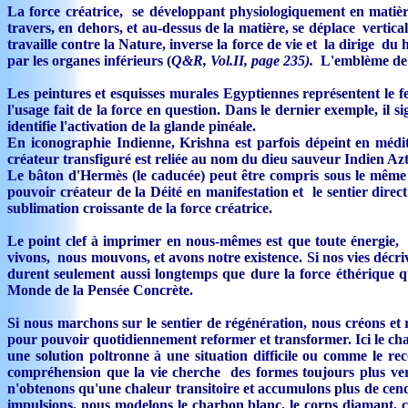
La force créatrice, se développant physiologiquement en matière
travers, en dehors, et au-dessus de la matière, se déplace vertical
travaille contre la Nature, inverse la force de vie et la dirige du h
par les organes inférieurs (
Q&R, Vol.II, page 235).
L'emblème de c
Les peintures et esquisses murales Egyptiennes représentent le feu
l'usage fait de la force en question. Dans le dernier exemple, il 
identifie l'activation de la glande pinéale.
En iconographie Indienne, Krishna est parfois dépeint en médit
créateur transfiguré est reliée au nom du dieu sauveur Indien Azt
Le bâton d'Hermès (le caducée) peut être compris sous le même 
pouvoir créateur de la Déité en manifestation et le sentier direc
sublimation croissante de la force créatrice.
Le point clef à imprimer en nous-mêmes est que toute énergie, 
vivons, nous mouvons, et avons notre existence. Si nos vies décr
durent seulement aussi longtemps que dure la force éthérique qu
Monde de la Pensée Concrète.
Si nous marchons sur le sentier de régénération, nous créons e
pour pouvoir quotidiennement reformer et transformer. Ici le ch
une solution poltronne à une situation difficile ou comme le re
compréhension que la vie cherche des formes toujours plus versa
n'obtenons qu'une chaleur transitoire et accumulons plus de cen
impulsions, nous modelons le charbon blanc, le corps diamant, cla