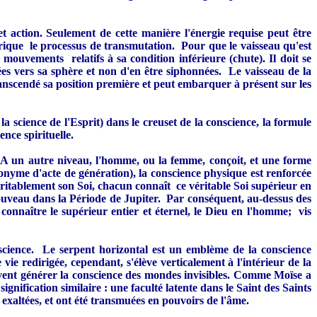
 et action. Seulement de cette manière l'énergie requise peut être
rique le processus de transmutation. Pour que le vaisseau qu'est
mouvements relatifs à sa condition inférieure (chute). Il doit se
es vers sa sphère et non d'en être siphonnées. Le vaisseau de la
ranscendé sa position première et peut embarquer à présent sur les
a science de l'Esprit) dans le creuset de la conscience, la formule
nce spirituelle.
 A un autre niveau, l'homme, ou la femme, conçoit, et une forme
nyme d'acte de génération), la conscience physique est renforcée
ritablement son Soi, chacun connaît ce véritable Soi supérieur en
ouveau dans la Période de Jupiter. Par conséquent, au-dessus des
 connaître le supérieur entier et éternel, le Dieu en l'homme; vis
science. Le serpent horizontal est un emblème de la conscience
ie redirigée, cependant, s'élève verticalement à l'intérieur de la
peuvent générer la conscience des mondes invisibles. Comme Moïse a
gnification similaire : une faculté latente dans le Saint des Saints
ns exaltées, et ont été transmuées en pouvoirs de l'âme.