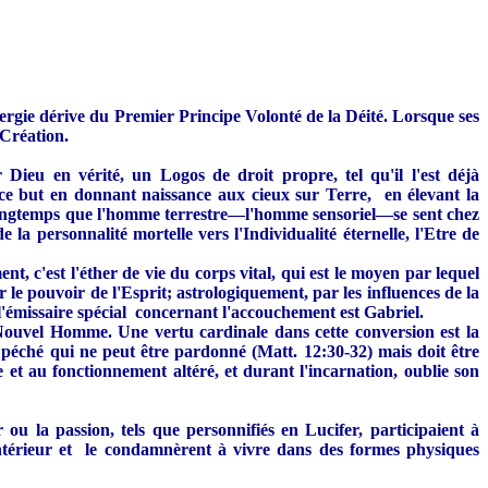
énergie dérive du Premier Principe Volonté de la Déité. Lorsque ses
 Création.
ieu en vérité, un Logos de droit propre, tel qu'il l'est déjà
 ce but en donnant naissance aux cieux sur Terre, en élevant la
si longtemps que l'homme terrestre—l'homme sensoriel—se sent chez
la personnalité mortelle vers l'Individualité éternelle, l'Etre de
nt, c'est l'éther de vie du corps vital, qui est le moyen par lequel
 le pouvoir de l'Esprit; astrologiquement, par les influences de la
l'émissaire spécial concernant l'accouchement est Gabriel.
e Nouvel Homme. Une vertu cardinale dans cette conversion est la
 péché qui ne peut être pardonné (Matt. 12:30-32) mais doit être
et au fonctionnement altéré, et durant l'incarnation, oublie son
ou la passion, tels que personnifiés en Lucifer, participaient à
intérieur et le condamnèrent à vivre dans des formes physiques