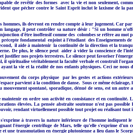
capable de revêtir des formes avec la vie et non seulement, comm
vident que pécher contre le Saint Esprit inclut le laxisme de la paro
es hommes, ils devront en rendre compte à leur jugement. Car par te
on langage, il peut contrôler sa nature désir : "Si un homme n'
injonction d'être inoffensif comme des colombes se réfère au mot par
st un précepte fondamental enjoint à l'étudiant des Enseignements 
econd, il aide à maintenir la continuité de la direction et la tranqui
terne. De plus, le silence peut aider à vider la conscience de l'in
 et justifier nos projets terrestres. Le silence peut favoriser l'ém
il spiritualise véritablement la faculté verbale et construit l'orga
yant la vie et la réalité de nos enfants physiques. Ceci ne nous 
 mouvement du corps physique par les gestes et actions extérieur
pace parvient à la condition de danse. Sous ce même éclairage, le 
au mouvement spontané, sporadique, dénué de sens, est un autre a
 maintenir en ordre son activité en consistance et en continuité. L
rations élevées. La pensée abstraite soutenue n'est pas possible 
oir, rendant virtuellement possible tout projet ou réalisant tout i
le s'exprime à travers la nature inférieure de l'homme indiquent le
gnant l'énergie centrifuge de Mars, telle qu'elle s'exprime d'un ce
lée et une transmutation en énergie plutonienne a lieu dans le Scorp