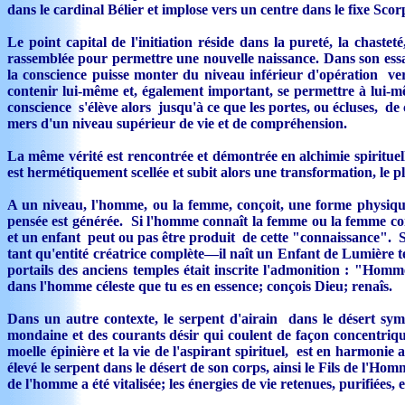
dans le cardinal Bélier et implose vers un centre dans le fixe Scorp
Le point capital de l'initiation réside dans la pureté, la chaste
rassemblée pour permettre une nouvelle naissance. Dans son essa
la conscience puisse monter du niveau inférieur d'opération vers
contenir lui-même et, également important, se permettre à lui-m
conscience s'élève alors jusqu'à ce que les portes, ou écluses, d
mers d'un niveau supérieur de vie et de compréhension.
La même vérité est rencontrée et démontrée en alchimie spirituelle
est hermétiquement scellée et subit alors une transformation, le p
A un niveau, l'homme, ou la femme, conçoit, une forme physique
pensée est générée. Si l'homme connaît la femme ou la femme con
et un enfant peut ou pas être produit de cette "connaissance". S
tant qu'entité créatrice complète—il naît un Enfant de Lumière 
portails des anciens temples était inscrite l'admonition : "Homme
dans l'homme céleste que tu es en essence; conçois Dieu; renaîs.
Dans un autre contexte, le serpent d'airain dans le désert sy
mondaine et des courants désir qui coulent de façon concentrique 
moelle épinière et la vie de l'aspirant spirituel, est en harmoni
élevé le serpent dans le désert de son corps, ainsi le Fils de l'Ho
de l'homme a été vitalisée; les énergies de vie retenues, purifiées,