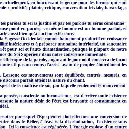
e actuellement, en fournissant le germe pour les formes qui sont
le : prolixité, plainte, critique, conversation triviale, bavardage,
s paroles tu seras justifié et par tes paroles tu seras condamné"
offense point en parole, ce même homme est un homme parfait, et
lé aussi bien qu'à l'action extérieure.
de la Sagesse Occidentale comme hautement productif en croissance
llité intérieures et à préparer une sainte intériorité, un sanctuaire
térêt pour soi et l'auto dramatisation, puisque la plupart de notre
ergence du Soi Supérieur dans notre conscience immédiate.
ne éthérique de la parole, augurant le jour où il concevra de façon
donne t il pas un temps d'arrêt avant de peupler étourdiment les
s. Lorsque ces mouvements sont équilibrés, centrés, mesurés, en
discours parfait atteint la nature du chant.
spect de la maîtrise de soi, par laquelle seulement le mouvement
a pensée, consciente ou inconsciente, est derrière toute existence
lorsque la nature désir de l'être est bruyante et constamment en
déal.
 sentier par lequel l'Ego peut et doit effectuer une conversion de
ntre dans le Bélier, à travers la discrimination, l'existence sous
ion. Ici la conscience est régénérée. L'énergie explose d'un centre