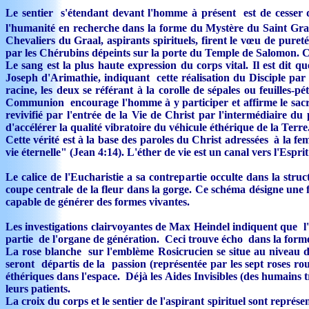
Le sentier s'étendant devant l'homme à présent est de cesser 
l'humanité en recherche dans la forme du Mystère du Saint Graal
Chevaliers du Graal, aspirants spirituels, firent le vœu de puret
par les Chérubins dépeints sur la porte du Temple de Salomon. Cet
Le sang est la plus haute expression du corps vital. Il est dit q
Joseph d'Arimathie, indiquant cette réalisation du Disciple par 
racine, les deux se référant à la corolle de sépales ou feuilles-
Communion encourage l'homme à y participer et affirme le sacrifi
revivifié par l'entrée de la Vie de Christ par l'intermédiaire du
d'accélérer la qualité vibratoire du véhicule éthérique de la Terre
Cette vérité est à la base des paroles du Christ adressées à la fe
vie éternelle" (Jean 4:14). L'éther de vie est un canal vers l'Esprit
Le calice de l'Eucharistie a sa contrepartie occulte dans la stru
coupe centrale de la fleur dans la gorge. Ce schéma désigne une
capable de générer des formes vivantes.
Les investigations clairvoyantes de Max Heindel indiquent que l'
partie de l'organe de génération. Ceci trouve écho dans la for
La rose blanche sur l'emblème Rosicrucien se situe au niveau du
seront départis de la passion (représentée par les sept roses rou
éthériques dans l'espace. Déjà les Aides Invisibles (des humains 
leurs patients.
La croix du corps et le sentier de l'aspirant spirituel sont repr