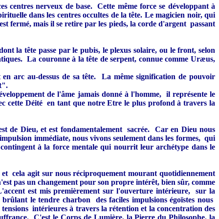
à ces centres nerveux de base. Cette même force se développant à
rituelle dans les centres occultes de la tête. Le magicien noir, qui
 est fermé, mais il se retire par les pieds, la corde d'argent passant
t la tête passe par le pubis, le plexus solaire, ou le front, selon
initiatiques. La couronne à la tête de serpent, connue comme Uræus,
t en arc au-dessus de sa tête. La même signification de pouvoir
t".
développement de l'âme jamais donné à l'homme, il représente le
ec cette Déité en tant que notre Etre le plus profond à travers la
t est de Dieu, et est fondamentalement sacrée. Car en Dieu nous
l'impulsion immédiate, nous vivons seulement dans les formes, qui
contingent à la force mentale qui nourrit leur archétype dans le
nt et cela agit sur nous réciproquement mourant quotidiennement
n'est pas un changement pour son propre intérêt, bien sûr, comme
L'accent est mis premièrement sur l'ouverture intérieure, sur la
n brûlant le tendre charbon des faciles impulsions égoïstes nous
sions intérieures à travers la rétention et la concentration des
souffrance. C'est le Corps de Lumière, la Pierre du Philosophe, la