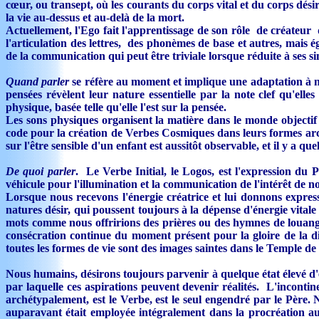
cœur, ou transept, où les courants du corps vital et du corps dés
la vie au-dessus et au-delà de la mort.
Actuellement, l'Ego fait l'apprentissage de son rôle de créateur
l'articulation des lettres, des phonèmes de base et autres, mais ég
de la communication qui peut être triviale lorsque réduite à ses 
Quand parler
se réfère au moment et implique une adaptation à n
pensées révèlent leur nature essentielle par la note clef qu'e
physique, basée telle qu'elle l'est sur la pensée.
Les sons physiques organisent la matière dans le monde objecti
code pour la création de Verbes Cosmiques dans leurs formes arc
sur l'être sensible d'un enfant est aussitôt observable, et il y a q
De quoi parler
. Le Verbe Initial, le Logos, est l'expression du 
véhicule pour l'illumination et la communication de l'intérêt de 
Lorsque nous recevons l'énergie créatrice et lui donnons expres
natures désir, qui poussent toujours à la dépense d'énergie vitale
mots comme nous offririons des prières ou des hymnes de louange
consécration continue du moment présent pour la gloire de la divi
toutes les formes de vie sont des images saintes dans le Temple de 
Nous humains, désirons toujours parvenir à quelque état élevé d'
par laquelle ces aspirations peuvent devenir réalités. L'inconti
archétypalement, est le Verbe, est le seul engendré par le Père. 
auparavant était employée intégralement dans la procréation aut