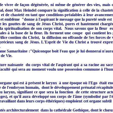
de vivre de façon dégénérée, ni même de générer des vies, mais d
, dont Max Heindel compare la signification à celle de la chaste
é et de chasteté en tant que conditions préalables à leur avancement
 emblème "donne à l'aspirant le message que la pureté seule est la 
ue les gouttes de sang de Jésus Christ, pures et hautement chargées
la spiritualisation de son corps vital. Nous savons que la fleur e
pétales à la base de la fleur. Ils forment une coupe qui contient 
ce continu du Christ, la diffusion ou offrande de Ses forces de vie
 précieux sang de Jésus. L'Esprit de Vie du Christ a trouvé express
.
mme Samaritaine :"Quiconque boit l'eau que je lui donnerai n'aura jam
 de Vie.
cture naissante du corps vital de l'aspirant qui a sa racine au sac
 faculté qui sera au moment voulu une possession commune à l'huma
organe qui est à présent le larynx à une époque où l'Ego était enco
me de l'embryon humain, dont le développement prénatal récapitul
 larynx, signifiant ce que sera la fonction de cette structure ac
ges), et qu'il aura développé son corps de l'âme (symbolisé par l'é
travaillant dans leurs corps éthériques) emploient cet organe subtil
ésentés architecturalement dans la cathédrale Gothique, dont le chœu