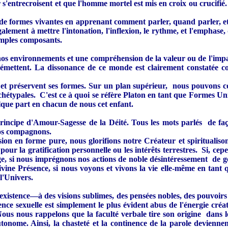
ir s'entrecroisent et que l'homme mortel est mis en croix ou crucifi
 de formes vivantes en apprenant comment parler, quand parler, et 
alement à mettre l'intonation, l'inflexion, le rythme, et l'emphase,
simples composants.
os environnements et une compréhension de la valeur ou de l'impact
lles émettent. La dissonance de ce monde est clairement constatée
f et préservent ses formes. Sur un plan supérieur, nous pouvons 
hétypales. C'est ce à quoi se réfère Platon en tant que Formes Uni
uelque part en chacun de nous cet enfant.
Principe d'Amour-Sagesse de la Déité. Tous les mots parlés de faço
nos compagnons.
sion en forme pure, nous glorifions notre Créateur et spiritualiso
 pour la gratification personnelle ou les intérêts terrestres. Si, ce
, si nous imprégnons nos actions de noble désintéressement de gest
ne Présence, si nous voyons et vivons la vie elle-même en tant que 
l'Univers.
existence—à des visions sublimes, des pensées nobles, des pouvoir
nence sexuelle est simplement le plus évident abus de l'énergie cré
Nous nous rappelons que la faculté verbale tire son origine dans l
onome. Ainsi, la chasteté et la continence de la parole deviennen