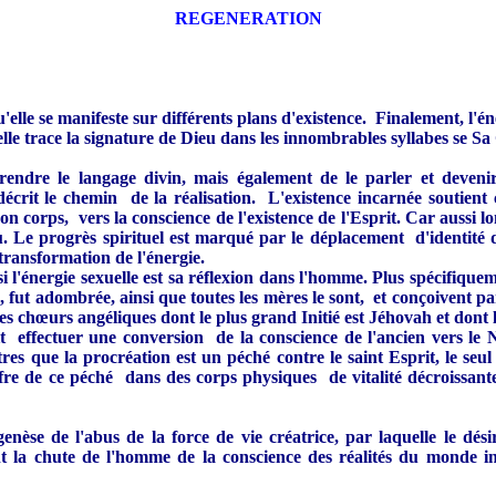
REGENERATION
qu'elle se manifeste sur différents plans d'existence. Finalement, l'
elle trace la signature de Dieu dans les innombrables syllabes se Sa
ndre le langage divin, mais également de le parler et devenir D
écrit le chemin de la réalisation. L'existence incarnée soutient
son corps, vers la conscience de l'existence de l'Esprit. Car aus
 Le progrès spirituel est marqué par le déplacement d'identité de 
transformation de l'énergie.
 l'énergie sexuelle est sa réflexion dans l'homme. Plus spécifiqueme
 fut adombrée, ainsi que toutes les mères le sont, et conçoivent par
es chœurs angéliques dont le plus grand Initié est Jéhovah et dont 
oit effectuer une conversion de la conscience de l'ancien vers l
es que la procréation est un péché contre le saint Esprit, le seul
re de ce péché dans des corps physiques de vitalité décroissante 
se de l'abus de la force de vie créatrice, par laquelle le désir 
rent la chute de l'homme de la conscience des réalités du monde 