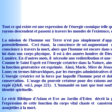
Tout ce qui existe est une expression de l'énergie cosmique telle 
rayons descendent et passent à travers les mondes de l'existence, 
La mission de l'homme sur Terre n'est pas simplement d'appre
potentiellement. Ceci étant, la conscience de soi augmentant d
conscience à travers la mort, alors que l'homme est encore dans 
lui dans son corps physique, il est à des années lumière de Dieu.
Lumière. En d'autres mots, il nécessite une redistribution et une 
Comme le Saint Esprit est l'énergie créatrice dans la Nature, ainsi
la fonction génératrice est exprimée. Ainsi, Marie, Mère de Jésus,
Lune; en termes hiérarchiques, par les énergies administratives d
L'énergie créatrice est la force par laquelle l'homme peut et d
conservation. L'usage du pouvoir créateur pour des raisons autr
expié (
Q&R, vol.1, page 221).
L'humanité en tant que tout souff
identité spirituelle.
Le récit Biblique d'Adam et Eve au Jardin d'Eden décrit la genè
l'expression de cette fonction du corps vital chaste et causè
assujetties à la mort.