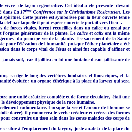
e vivre de façon régénérative. Cet idéal a été présenté devant
ème
té dans
La 17
Conférence sur le Christianisme Rosicrucien
. Les
 spirituel. Cette pureté est symbolisée par la fleur ouverte tenue
clef par laquelle il peut espérer ouvrir le portail vers Dieu".
 de forces vitales, furent recueillies dans un calice ou graal par
st l'organe générateur de la plante. Le
calice
et
calix
ont la même
les germes du principe vie de la plante. Le sacrement de la Sainte
 pour l'élévation de l'humanité, puisque l'éther planétaire a été
ion dans le corps vital de Jésus et ainsi fut capable d'affiner et
ais soif, car il jaillira en lui une fontaine d'eau jaillissante de
rum, sa tige le long des vertèbres lombaires et thoraciques, et la
nité évoluée : un organe éthérique à la place du larynx qui sera
re une unité créatrice complète et de forme circulaire, était une
e le développement physique de la race humaine.
tuellement rudimentaire. Lorsque la vie et l'amour de l'homme se
toile dorée), il prononcera le verbe créateur et créera des formes
 pour construire un tissu sain dans les zones malades des corps de
r se situe à l'emplacement du larynx, juste au-delà de la place du