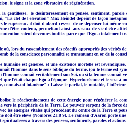
ion, le signe et la zone vibratoire de régénération.
té, la gentillesse, le désintéressement en pensée, sentiment, parole
i, "La clef de l'élévation" Max Heindel dépeint de façon métapho
 le supérieur, il doit d'abord cesser de se dépenser lui-même en 
ême d'être contenu, permettant ainsi aux eaux de vie d'être attiré
e contention soient devenues inutiles parce que l'Ego a totalement t
 où, lors du rassemblement des réactifs appropriés (les vérités de l
lomb de la conscience personnalité se transmuant en or de la conscie
 humaine est générée, et une existence mortelle est revendiquée.
naît l'homme dans le sens biblique du terme, (où le terme est syno
i l'homme connaît véritablement son Soi, ou si la femme connaît vé
tel que l'était chaque Ego à l'époque Hyperboréenne et le sera à n
, connais-toi toi-même" : Laisse le partial, le mutable, l'inférieur
mbolise le réacheminement de cette énergie pour régénérer la con
vers la périphérie de la Terre. Le pouvoir serpent de la force de v
e avec les énergies vitales qui procèdent du centre de la Terre et 
mme doit être élevé (Nombres 21:8-9). Le rameau d'Aaron porte une si
 et spiritualisées à travers des pensées, sentiments, paroles et actio