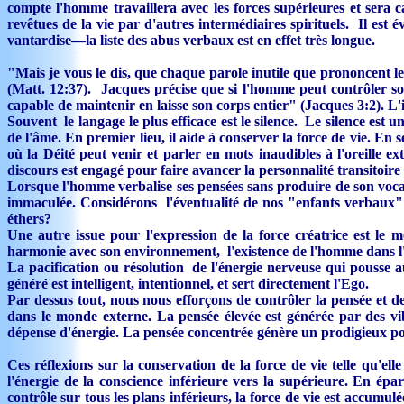
compte l'homme travaillera avec les forces supérieures et sera 
revêtues de la vie par d'autres intermédiaires spirituels. Il est é
vantardise—la liste des abus verbaux est en effet très longue.
"Mais je vous le dis, que chaque parole inutile que prononcent l
(Matt. 12:37). Jacques précise que si l'homme peut contrôler s
capable de maintenir en laisse son corps entier" (Jacques 3:2). L'
Souvent le langage le plus efficace est le silence. Le silence e
de l'âme. En premier lieu, il aide à conserver la force de vie. En s
où la Déité peut venir et parler en mots inaudibles à l'oreille ex
discours est engagé pour faire avancer la personnalité transitoire
Lorsque l'homme verbalise ses pensées sans produire de son vocal, 
immaculée. Considérons l'éventualité de nos "enfants verbaux" a
éthers?
Une autre issue pour l'expression de la force créatrice est le
harmonie avec son environnement, l'existence de l'homme dans l'es
La pacification ou résolution de l'énergie nerveuse qui pousse 
généré est intelligent, intentionnel, et sert directement l'Ego.
Par dessus tout, nous nous efforçons de contrôler la pensée et de
dans le monde externe. La pensée élevée est générée par des vib
dépense d'énergie. La pensée concentrée génère un prodigieux pouv
Ces réflexions sur la conservation de la force de vie telle qu'el
l'énergie de la conscience inférieure vers la supérieure. En épar
contrôle sur tous les plans inférieurs, la force de vie est accumu