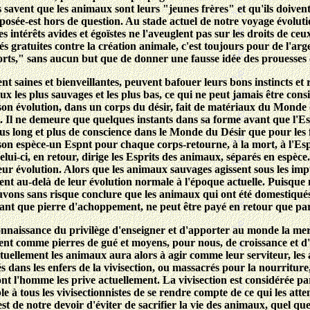
és savent que les animaux sont leurs "jeunes frères" et qu'ils doive
posée-est hors de question. Au stade actuel de notre voyage évolut
 intérêts avides et égoïstes ne l'aveuglent pas sur les droits de ceu
s gratuites contre la création animale, c'est toujours pour de l'arg
ports," sans aucun but que de donner une fausse idée des prouesses
 saines et bienveillantes, peuvent bafouer leurs bons instincts et r
ux les plus sauvages et les plus bas, ce qui ne peut jamais être co
on évolution, dans un corps du désir, fait de matériaux du Monde d
t. Il ne demeure que quelques instants dans sa forme avant que l'Es
lus long et plus de conscience dans le Monde du Désir que pour les f
on espèce-un Espnt pour chaque corps-retourne, à la mort, à l'Esp
 celui-ci, en retour, dirige les Esprits des animaux, séparés en espèc
 évolution. Alors que les animaux sauvages agissent sous les impul
t au-delà de leur évolution normale à l'époque actuelle. Puisque
ouvons sans risque conclure que les animaux
qui ont été domestiqué
 tant que pierre d'achoppement, ne peut être payé en retour que pa
connaissance du privilège d'enseigner et d'apporter au monde la merv
ement comme pierres de gué et moyens, pour nous, de croissance et d'
uellement les animaux aura alors à agir comme leur serviteur, les a
dans les enfers de la vivisection, ou massacrés pour la nourriture, 
dont l'homme les prive actuellement. La vivisection est considérée 
le à tous les vivisectionnistes de se rendre compte de ce qui les atte
st de notre devoir d'éviter de sacrifier la vie des animaux, quel qu