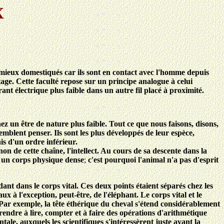
X
 mieux domestiqués car ils sont en contact avec l'homme depuis
tage. Cette faculté repose sur un principe analogue à celui
nt électrique plus faible dans un autre fil placé à proximité.
n être de nature plus faible. Tout ce que nous faisons, disons,
mblent penser. Ils sont les plus développés de leur espèce,
is d'un ordre inférieur.
on de cette chaîne, l'intellect. Au cours de sa descente dans la
s un corps physique dense
;
c'est pourquoi l'animal n'a pas d'esprit
ndant dans le corps vital. Ces deux points étaient séparés chez les
 à l'exception, peut-être, de l'éléphant. Le corps vital et le
Par exemple, la tête éthérique du cheval s'étend considérablement
prendre à lire, compter et à faire des opérations d'arithmétique
ale, auxquels les scientifiques s'intéressèrent juste avant la