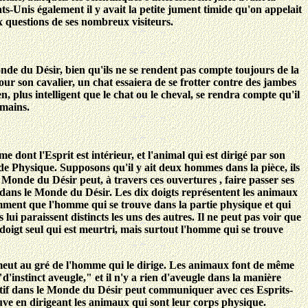
-Unis également il y avait la petite jument timide qu'on appelait
x questions de ses nombreux visiteurs.
Monde du Désir, bien qu'ils ne se rendent pas compte toujours de la
ur son cavalier, un chat essaiera de se frotter contre des jambes
, plus intelligent que le chat ou le cheval, se rendra compte qu'il
 mains.
 dont l'Esprit est intérieur, et l'animal qui est dirigé par son
e Physique. Supposons qu'il y ait deux hommes dans la pièce, ils
 Monde du Désir peut, à travers ces ouvertures , faire passer ses
 dans le Monde du Désir. Les dix doigts représentent les animaux
igemment que l'homme qui se trouve dans la partie physique et qui
s lui paraissent distincts les uns des autres. Il ne peut pas voir que
le doigt seul qui est meurtri, mais surtout l'homme qui se trouve
e meut au gré de l'homme qui le dirige. Les animaux font de même
d'instinct aveugle," et il n'y a rien d'aveugle dans la manière
ctif dans le Monde du Désir peut communiquer avec ces Esprits-
uve en dirigeant les animaux qui sont leur corps physique.