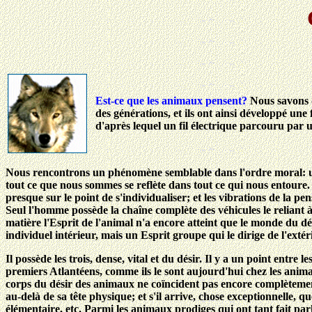
Est-ce que les animaux pensent?
Nous savons q
des générations, et ils ont ainsi développé une
d'après lequel un fil électrique parcouru par 
Nous rencontrons un phénomène semblable dans l'ordre moral: un 
tout ce que nous sommes se reflète dans tout ce qui nous entoure. 
presque sur le point de s'individualiser; et les vibrations de la 
Seul l'homme possède la chaîne complète des véhicules le reliant à 
matière l'Esprit de l'animal n'a encore atteint que le monde du d
individuel intérieur, mais un Esprit groupe qui le dirige de l'extér
Il possède les trois, dense, vital et du désir. Il y a un point entr
premiers Atlantéens, comme ils le sont aujourd'hui chez les animaux
corps du désir des animaux ne coïncident pas encore complètement
au-delà de sa tête physique; et s'il arrive, chose exceptionnelle, 
élémentaire, etc. Parmi les animaux prodiges qui ont tant fait parl