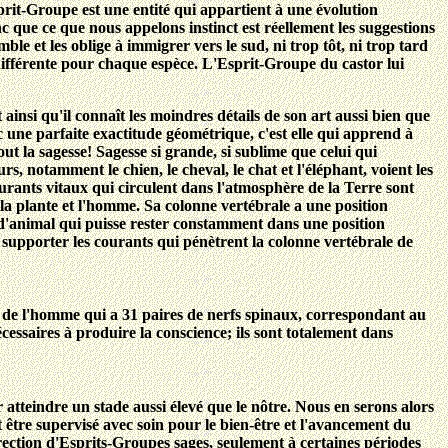
sprit-Groupe est une entité qui appartient à une évolution
onc que ce que nous appelons instinct est réellement les suggestions
le et les oblige à immigrer vers le sud, ni trop tôt, ni trop tard
, différente pour chaque espèce. L'Esprit-Groupe du castor lui
ainsi qu'il connaît les moindres détails de son art aussi bien que
ec une parfaite exactitude géométrique, c'est elle qui apprend à
out la sagesse! Sagesse si grande, si sublime que celui qui
s, notamment le chien, le cheval, le chat et l'éléphant, voient les
urants vitaux qui circulent dans l'atmosphère de la Terre sont
 la plante et l'homme. Sa colonne vertébrale a une position
s d'animal qui puisse rester constamment dans une position
r supporter les courants qui pénètrent la colonne vertébrale de
 de l'homme qui a 31 paires de nerfs spinaux, correspondant au
cessaires à produire la conscience; ils sont totalement dans
r atteindre un stade aussi élevé que le nôtre. Nous en serons alors
 être supervisé avec soin pour le bien-être et l'avancement du
irection d'Esprits-Groupes sages, seulement à certaines périodes