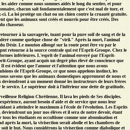
nt les aider comme nous sommes aidés le long du sentier, et pour
ionnaire, chacun sait fondamentalement que c'est mal de tuer, et
x-ci. La loi protège un chat ou un chien contre la cruauté gratuite.
ent que les animaux sont créés et nourris pour être créés. Des
 du chasseur.
etourner à la sauvagerie, tuant pour la pure soif de sang et de la
nsidéré comme quelque chose de "viril." Après la mort, l'animal
u Désir. Le mouton allongé sur la route peut être vu par le
pnt retourne à la source centrale qui est l'Esprit-Groupe. Chez le
ormes inférieures. L'esprit de l'animal envoyé par l'Esprit-
rit-Groupe, ayant acquis un degré plus élevé de conscience que
e. Il est évident que l'amour et l'attention que nous avons
sions de l'Esprit-Groupe, ce que nous appelons instinct, les
 nous savons que les animaux domestiques apprennent de nous et
s deviendront à un moment donné les instructeurs de leurs frères
r le
service.
Le supérieur doit à l'inférieur une dette de gratitude.
eilleuse Religion Chrétienne, Il lava les pieds de Ses disciples.
expérience, auront besoin d'aide et de service que nous leur
idant à atteindre le maximum à l'école de l'évolution. Les Esprits
deviendront un jour nos élèves et il sera de notre devoir, étant
par tous les étudiants en occultisme comme une abomination et
nd après la mort, la vivisection serait abolie et les chambres de
e soit le but. Nous considérons la vivisection comme diabolique et