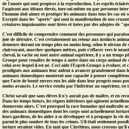
de l'année qui sont propices à la reproduction. Les esprits éclair
l'aspirant aux idéaux élevés, tuer-soi-même ou par personne inter
l'homme doit aimer et protéger les animaux dans tous les cas où ses
Excepté dans les "sports" qui sont la manifestation de nos cruauté
créatures impuissantes sont tirées et tuées par des adeptes de "s
C'est difficile de comprendre comment des personnes qui paraissent
joie de détruire. C'est certainement un retour aux instincts anima
demeure durant un temps plus ou moins long, selon le niveau de s
clairvoyant, marcher quelques mètres, puis s'effacer vers le néan
cheval, la vache ou tout autre animal supérieur, il y a un temps p
Groupe pour renaître de temps à autre dans un corps animal de s
celui avec lequel il est né. Ceci aide l'Esprit-Groupe à évoluer, et
prodigués aux animaux leur aident à avancer grandement dans leur
animaux domestiques montrent une capacité à penser complètemen
que l'acte de bonté envers eux les aide dans leur progrès nous p
moins avancés. Le service rendu par l'inférieur au supérieur, en
Christ savait que sans élèves il n'y aurait pas de maître, et en re
Dans les temps futurs, les règnes inférieurs qui agissent actuell
donnerons alors. C'est pourquoi la race humaine qui maltraite act
des animaux domestiques dont les corps sont actuellement torturés 
leurs gardiens, de les aider à se développer et à propager la vie 
parmi le plus sombre de tous les crimes. S'il était seulement possib
torture seraient vides. En tant que Chrétiens, nous croyons qu'il e