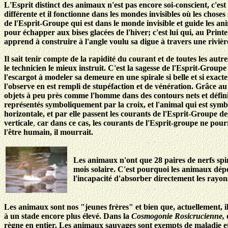
L'Esprit distinct des animaux n'est pas encore soi-conscient, c'est
différente et il fonctionne dans les mondes invisibles où les choses
de l'Esprit-Groupe qui est dans le monde invisible et guide les ani
pour échapper aux bises glacées de l'hiver; c'est lui qui, au Prin
apprend à construire à l'angle voulu sa digue à travers une rivièr
Il sait tenir compte de la rapidité du courant et de toutes les aut
le technicien le mieux instruit. C'est la sagesse de l'Esprit-Group
l'escargot à modeler sa demeure en une spirale si belle et si exact
l'observe en est rempli de stupéfaction et de vénération. Grâce au 
objets à peu près comme l'homme dans des contours nets et défini
représentés symboliquement par la croix, et l'animal qui est symbo
horizontale, et par elle passent les courants de l'Esprit-Groupe d
verticale
,
car dans ce cas, les courants de l'Esprit-groupe ne pour
l'être humain, il mourrait.
Les animaux n'ont que 28 paires de nerfs sp
mois solaire. C'est pourquoi les animaux dépe
l'incapacité d'absorber directement les rayons
Les animaux sont nos "jeunes frères" et bien que, actuellement, ils
à un stade encore plus élevé. Dans la
Cosmogonie Rosicrucienne,
règne en entier. Les animaux sauvages sont exempts de maladie et 