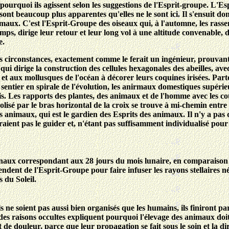
 pourquoi ils agissent selon les suggestions de l'Esprit-groupe. L'E
 sont beaucoup plus apparentes qu'elles ne le sont ici. Il s'ensuit d
maux. C'est l'Esprit-Groupe des oiseaux qui, à l'automne, les rassemb
temps, dirige leur retour et leur long vol à une altitude convenable
e.
res circonstances, exactement comme le ferait un ingénieur, prouvant 
e qui dirige la construction des cellules hexagonales des abeilles, av
e et aux mollusques de l'océan à décorer leurs coquines irisées. Part
sentier en spirale de l'évolution, les anirmaux domestiques supérieur
s. Les rapports des plantes, des animaux et de l'homme avec les co
lisé par le bras horizontal de la croix se trouve à mi-chemin entre
es animaux, qui est le gardien des Esprits des animaux. Il n'y a pa
raient pas le guider et, n'étant pas suffisamment individualisé pou
inaux correspondant aux 28 jours du mois lunaire, en comparaison
ndent de l'Esprit-Groupe pour faire infuser les rayons stellaires né
 du Soleil.
 ne soient pas aussi bien organisés que les humains, ils finiront pa
des raisons occultes expliquent pourquoi l'élevage des animaux doit
de douleur, parce que leur propagation se fait sous le soin et la d