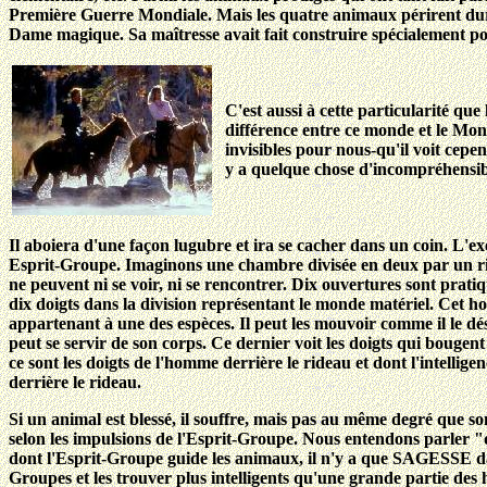
Première Guerre Mondiale. Mais les quatre animaux périrent duran
Dame magique. Sa maîtresse avait fait construire spécialement pour
C'est aussi à cette particularité qu
différence entre ce monde et le Mon
invisibles pour nous-qu'il voit cepe
y a quelque chose d'incompréhensibl
Il aboiera d'une façon lugubre et ira se cacher dans un coin. L'exe
Esprit-Groupe. Imaginons une chambre divisée en deux par un rid
ne peuvent ni se voir, ni se rencontrer. Dix ouvertures
sont pratiq
dix doigts dans la division représentant le monde matériel. Cet 
appartenant à une des espèces. Il peut les mouvoir comme il le dési
peut se servir de son corps. Ce dernier voit les doigts qui bougent à
ce sont les doigts de l'homme derrière le rideau et dont l'intellige
derrière le rideau.
Si un animal est blessé, il souffre, mais pas au même degré que s
selon les impulsions de l'Esprit-Groupe. Nous entendons parler "d'i
dont l'Esprit-Groupe guide les animaux, il n'y a que SAGESSE da
Groupes et les trouver plus intelligents qu'une grande partie des