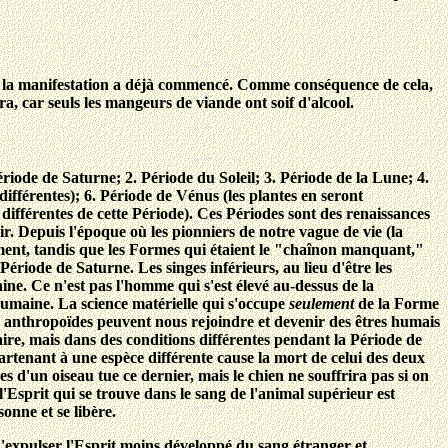
 de la manifestation a déjà commencé. Comme conséquence de cela,
, car seuls les mangeurs de viande ont soif d'alcool.
riode de Saturne; 2. Période du Soleil; 3. Période de la Lune; 4.
fférentes); 6. Période de Vénus (les plantes en seront
différentes de cette Période). Ces Périodes sont des renaissances
nir. Depuis l'époque où les pionniers de notre vague de vie (la
ement, tandis que les Formes qui étaient le "chaînon manquant,"
ériode de Saturne. Les singes inférieurs, au lieu d'être les
ine. Ce n'est pas l'homme qui s'est élevé au-dessus de la
 humaine. La science matérielle qui s'occupe
seulement
de la Forme
es anthropoïdes peuvent nous rejoindre et devenir des êtres humais
re, mais dans des conditions différentes pendant la Période de
partenant à une espèce différente cause la mort de celui des deux
 d'un oiseau tue ce dernier, mais le chien ne souffrira pas si on
l'Esprit qui se trouve dans le sang de l'animal supérieur est
onne et se libère.
 d'expulser l'Esprit moins développé du sang étranger et