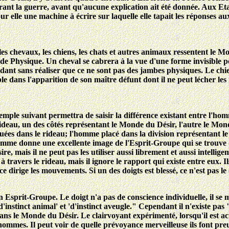
t la guerre, avant qu'aucune explication ait été donnée. Aux Etats
 elle une machine à écrire sur laquelle elle tapait les réponses au
e les chevaux, les chiens, les chats et autres animaux ressentent le 
de Physique. Un cheval se cabrera à la vue d'une forme invisible po
ndant sans réaliser que ce ne sont pas des jambes physiques. Le chien
e dans l'apparition de son maître défunt dont il ne peut lécher les
mple suivant permettra de saisir la différence existant entre l'homme
eau, un des côtés représentant le Monde du Désir, l'autre le Mond
uées dans le rideau; l'homme placé dans la division représentant le
homme donne une excellente image de l'Esprit-Groupe qui se trouve
re, mais il ne peut pas les utiliser aussi librement et aussi intell
 travers le rideau, mais il ignore le rapport qui existe entre eux. Il
nce dirige les mouvements. Si un des doigts est blessé, ce n'est pas 
on Esprit-Groupe. Le doigt n'a pas de conscience individuelle, il s
nstinct animal' et 'd'instinct aveugle." Cependant il n'existe pas "
ns le Monde du Désir. Le clairvoyant expérimenté, lorsqu'il est a
 hommes. Il peut voir de quelle prévoyance merveilleuse ils font pre