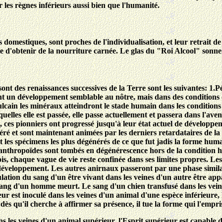
r les règnes inférieurs aussi bien que l'humanité.
s domestiques, sont proches de l'individualisation, et leur retrait
 d'obtenir de la nourriture carnée. Le glas du "Roi Alcool" sonnera
nt des renaissances successives de la Terre sont les suivantes: 1.Pé
nt un développement semblable au nôtre, mais dans des conditions di
ulcain les minéraux atteindront le stade humain dans les conditions 
quelles elle est passée, elle passe actuellement et passera dans l'ave
, ces pionniers ont progressé jusqu'à leur état actuel de développ
ré et sont maintenant animées par les derniers retardataires de la P
 les spécimens les plus dégénérés de ce que fut jadis la forme huma
les anthropoïdes sont tombés en dégénérescence hors de la condition
fois, chaque vague de vie reste confinée dans ses limites propres. L
développement. Les autres anirnaux passeront par une phase similai
culation du sang d'un être vivant dans les veines d'un autre être ap
 sang d'un homme meurt. Le sang d'un chien transfusé dans les veines
ur est inoculé dans les veines d'un animal d'une espèce inférieure, 
ès qu'il cherche à affirmer sa présence, il tue la forme qui l'empris
ns les veines d'un animal supérieur, l'Esprit supérieur est capable