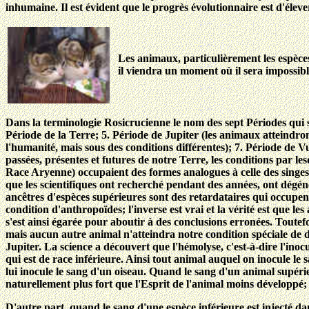
inhumaine. Il est évident que le progrès évolutionnaire est d'éleve
Les animaux, particulièrement les espèce
il
viendra un moment où il sera impossible
Dans la terminologie Rosicrucienne le nom des sept Périodes qui so
Période de la Terre; 5. Période de Jupiter (les animaux atteindro
l'humanité, mais sous des conditions différentes); 7. Période de V
passées, présentes et futures de notre Terre, les conditions par les
Race Aryenne) occupaient des formes analogues à celle des singes
que les scientifiques ont recherché pendant des années, ont dégéné
ancêtres d'espèces supérieures sont des retardataires qui occupent
condition d'anthropoïdes; l'inverse est vrai et la vérité est que 
s'est ainsi égarée pour aboutir à des conclusions erronées. Toute
mais aucun autre animal n'atteindra notre condition spéciale de 
Jupiter. La science a découvert que l'hémolyse, c'est-à-dire l'ino
qui est de race inférieure. Ainsi tout animal auquel on inocule le
lui inocule le sang d'un oiseau. Quand le sang d'un animal supérie
naturellement plus fort que l'Esprit de l'animal moins développé; d
D'autre part, quand le sang d'une espèce inférieure est injecté da