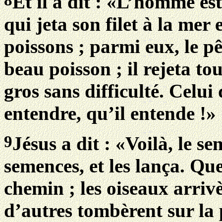
Et il a dit : «L’homme es
qui jeta son filet à la mer e
poissons ; parmi eux, le p
beau poisson ; il rejeta tous
gros sans difficulté. Celui 
entendre, qu’il entende !»
9
Jésus a dit : «Voilà, le s
semences, et les lança. Qu
chemin ; les oiseaux arrivè
d’autres tombèrent sur la 