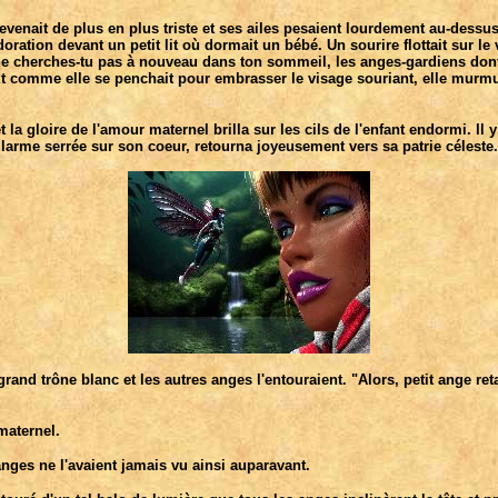
ait de plus en plus triste et ses ailes pesaient lourdement au-dessus de
adoration devant un petit lit où dormait un bébé. Un sourire flottait sur
is, ne cherches-tu pas à nouveau dans ton sommeil, les anges-gardiens d
". Et comme elle se penchait pour embrasser le visage souriant, elle mur
 la gloire de l'amour maternel brilla sur les cils de l'enfant endormi. Il y
larme serrée sur son coeur, retourna joyeusement vers sa patrie céleste.
rand trône blanc et les autres anges l'entouraient. "Alors, petit ange reta
maternel.
nges ne l'avaient jamais vu ainsi auparavant.