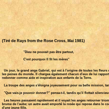
(Tiré de Rays from the Rose Cross, Mai 1981)
                      "Dieu ne pouvait pas être partout,

                      C'est pourquoi Il fit les mères"

Un jour, le grand ange Gabriel, qui est à l'origine de toutes les fleurs
les peines du monde. Il chargea également chacun d'eux de lui rapporter, 
redonner comme aide et inspiration aux enfants de la Terre.
La troupe des anges s'éloigna joyeusement pour sa belle mission, tandis
"Que vais-je pouvoir donner?" pensa-t-il, tandis qu'il flottait silenc
Les heures passaient rapidement et il voyait les anges retourner triomp
brume de l'aube; un autre avait emporté la rosée qui repose dans le coe
d'une jeune fille.