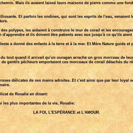
r chemin. Mais ils avaient laissé leurs maisons de pierre comme une fonda
ssante. Et parfois les ondines, qui sont les esprits de l'eau, venaient 
ture.
 des polypes, les aidaient à construire le mur de corail et les encouragea
d'apprendre et ils doivent être patients avec eux jusqu'à ce qu'ils aient
leste a donné des enfants à la terre et à la mer. Et Mère Nature guide et
 du tout quand il arrivait qu'un ouragan arrache un gros morceau de leur 
ar de gentils pêcheurs emportaient ces morceaux de corail détachés du ré
s roses délicates de ses mains adroites. Et c'est ainsi que par leur loyal 
saire.
licat de Rosalie en disant:
i les plus importantes de la vie, Rosalie:
LA FOI, L'ESPÉRANCE et L'AMOUR.