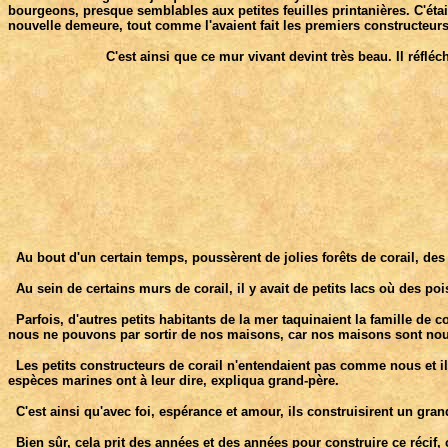
bourgeons, presque semblables aux petites feuilles printanières. C'était 
nouvelle demeure, tout comme l'avaient fait les premiers constructeurs,
C'est ainsi que ce mur vivant devint très beau. Il réfléc
Au bout d'un certain temps, poussèrent de jolies forêts de corail, des a
Au sein de certains murs de corail, il y avait de petits lacs où des po
Parfois, d'autres petits habitants de la mer taquinaient la famille de c
nous ne pouvons par sortir de nos maisons, car nos maisons sont nous
Les petits constructeurs de corail n'entendaient pas comme nous et i
espèces marines ont à leur dire, expliqua grand-père.
C'est ainsi qu'avec foi, espérance et amour, ils construisirent un grand
Bien sûr, cela prit des années et des années pour construire ce récif,