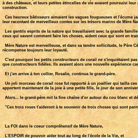
à des châteaux, et leurs petites étincelles de vie avaient poursuivi leu
construction.
Ces heureux bâtisseurs aimaient les vagues fougueuses et l'écume jailli
leur racontant de merveilleux contes sur les trésors marins de Mère Na
Les gentils esprits de la nature qui travaillaient avec la grande famille
ceux qui savent comment faire les choses, aident ceux qui sont en train 
Mère Nature est merveilleuse, et dans sa tendre sollicitude, le Père Cé
récompense toujours leur loyauté.
C'est pourquoi les petits constructeurs de corail ne s'inquiétaient pas
que constructeurs fidèles. Ils avaient alors une nouvelle expérience c
Et j'en arrive à ton collier, Rosalie, continua le grand-père.
Un joli morceau de corail rose fut rapporté à un joaillier qui tailla ce
apportent maintenant de la joie à une petite fille, le jour de son anniver
Alors... le grand-père mit la fine chaîne d'or autour du cou blanc et dé
"Ces trois roses t'aideront à te souvenir de trois choses qui sont parm
La FOI dans le coeur compréhensif de Mère Nature,
L'ESPOIR de pouvoir aider tout au long de l'école de la Vie, et