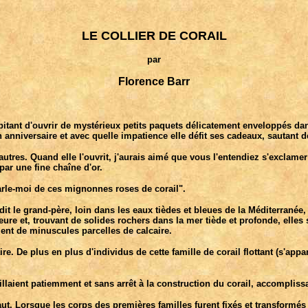
LE COLLIER DE CORAIL
par
Florence Barr
itant d'ouvrir de mystérieux petits paquets délicatement enveloppés dans
 anniversaire et avec quelle impatience elle défit ses cadeaux, sautant 
autres. Quand elle l'ouvrit, j'aurais aimé que vous l'entendiez s'exclamer 
 par une fine chaîne d'or.
parle-moi de ces mignonnes roses de corail".
 le grand-père, loin dans les eaux tièdes et bleues de la Méditerranée, f
e et, trouvant de solides rochers dans la mer tiède et profonde, elles s'
ent de minuscules parcelles de calcaire.
e. De plus en plus d'individus de cette famille de corail flottant (s'appa
aient patiemment et sans arrêt à la construction du corail, accomplissa
. Lorsque les corps des premières familles furent fixés et transformés e