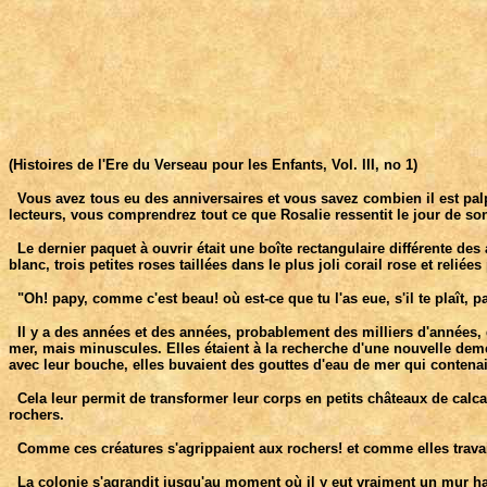
(Histoires de l'Ere du Verseau pour les Enfants, Vol. III, no 1)
Vous avez tous eu des anniversaires et vous savez combien il est palp
lecteurs, vous comprendrez tout ce que Rosalie ressentit le jour de son
Le dernier paquet à ouvrir était une boîte rectangulaire différente des 
blanc, trois petites roses taillées dans le plus joli corail rose et reliées
"Oh! papy, comme c'est beau! où est-ce que tu l'as eue, s'il te plaît, 
Il y a des années et des années, probablement des milliers d'années, dit
mer, mais minuscules. Elles étaient à la recherche d'une nouvelle demeur
avec leur bouche, elles buvaient des gouttes d'eau de mer qui contenai
Cela leur permit de transformer leur corps en petits châteaux de calcair
rochers.
Comme ces créatures s'agrippaient aux rochers! et comme elles travaill
La colonie s'agrandit jusqu'au moment où il y eut vraiment un mur haut