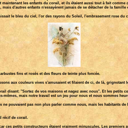
maintenant les enfants du corail, et ils étaient aussi tout à fait comme d'
 mais d'autres enfants n'essayèrent jamais de se détacher de la famille 
hissait le bleu du ciel, l'or des rayons du Soleil, l'embrasement rose du
rbustes fins et rosés et des fleurs de teinte plus foncée.
issons aux couleurs vives s'amusaient et filaient de ci, de là, grignotan
orail disant: "Sortez de vos maisons et nagez avec nous". Et les petits c
-mêmes, mais notre travail est un jeu pour nous et nous sommes heureu
ls ne pouvaient pas non plus parler comme nous, mais les habitants de l
 récif de corail.
 car ces petits constructeurs étaient vraiment minuscules. Les premiers