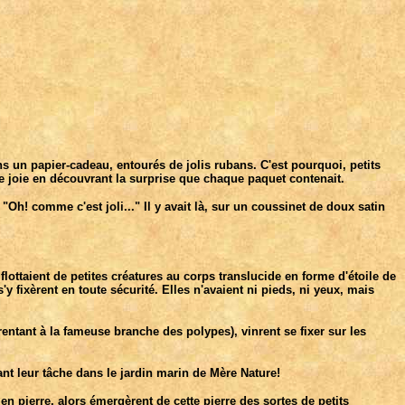
 un papier-cadeau, entourés de jolis rubans. C'est pourquoi, petits
de joie en découvrant la surprise que chaque paquet contenait.
"Oh! comme c'est joli..." Il y avait là, sur un coussinet de doux satin
lottaient de petites créatures au corps translucide en forme d'étoile de
y fixèrent en toute sécurité. Elles n'avaient ni pieds, ni yeux, mais
rentant à la fameuse branche des polypes), vinrent se fixer sur les
nt leur tâche dans le jardin marin de Mère Nature!
n pierre, alors émergèrent de cette pierre des sortes de petits