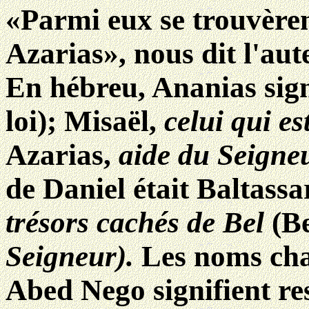
«Parmi eux se trouvèren
Azarias», nous dit l'aut
En hébreu, Ananias sig
loi); Misaël,
celui qui e
Azarias,
aide du Seigne
de Daniel était Baltassar
trésors cachés de Bel
(Be
Seigneur).
Les noms cha
Abed Nego signifient r