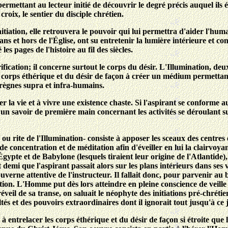
 permettant au lecteur initié de découvrir le degré précis auquel ils
 croix, le sentier du disciple chrétien.
nitiation, elle retrouvera le pouvoir qui lui permettra d'aider l'huma
ns et hors de l'Église, ont su entretenir la lumière intérieure et c
 les pages de l'histoire au fil des siècles.
rification; il concerne surtout le corps du désir. L'Illumination, d
es corps éthérique et du désir de façon à créer un médium permettant
règnes supra et infra-humains.
la vie et à vivre une existence chaste. Si l'aspirant se conforme aux
r un savoir de première main concernant les activités se déroulant s
 rite de l'Illumination- consiste à apposer les sceaux des centres 
de concentration et de méditation afin d'éveiller en lui la clairvoyan
'Égypte et de Babylone (lesquels tiraient leur origine de l'Atlantide
t demi que l'aspirant passait alors sur les plans intérieurs dans ses 
uverne attentive de l'instructeur. Il fallait donc, pour parvenir a
ation. L'Homme put dès lors atteindre en pleine conscience de veille
réveil de sa transe, on saluait le néophyte des initiations pré-chré
ultés et des pouvoirs extraordinaires dont il ignorait tout jusqu'à ce 
entrelacer les corps éthérique et du désir de façon si étroite que l'i