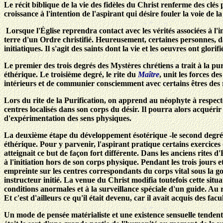
Le récit biblique de la vie des fidèles du Christ renferme des clés
croissance à l'intention de l'aspirant qui désire fouler la voie de la
Lorsque l'Église reprendra contact avec les vérités associées à l'i
terre d'un Ordre christifié. Heureusement, certaines personnes, da
initiatiques. Il s'agit des saints dont la vie et les oeuvres ont glorifié
Le premier des trois degrés des Mystères chrétiens a trait à la pu
éthérique. Le troisième degré, le rite du
Maître
, unit les forces d
intérieurs et de communier consciemment avec certains êtres des 
Lors du rite de la Purification, on apprend au néophyte à respecter 
centres localisés dans son corps du désir. Il pourra alors acquéri
d'expérimentation des sens physiques.
La deuxième étape du développement ésotérique -le second degré ou
éthérique. Pour y parvenir, l'aspirant pratique certains exercices 
atteignait ce but de façon fort différente. Dans les anciens rites d
à l'initiation hors de son corps physique. Pendant les trois jours e
empreinte sur les centres correspondants du corps vital sous la go
instructeur initié. La venue du Christ modifia toutefois cette situ
conditions anormales et à la surveillance spéciale d'un guide. Au 
Et c'est d'ailleurs ce qu'il était devenu, car il avait acquis des fac
Un mode de pensée matérialiste et une existence sensuelle tendent à 