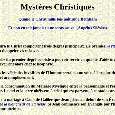
Mystères Christiques
Quand le Christ mille fois naîtrait à Bethléem
Et non en toi: jamais tu ne seras sauvé. (Angélus Silésius).
ura le Christ comportent trois degrés principaux. Le premier,
le ri
 d'appeler vivre la vie.
le du premier degré consiste à pouvoir servir en qualité d'aide in
'éveillent alors chez le néophyte.
ns les véhicules invisibles de l'Homme certains courants à l'origine de
cet accomplissement,
e la consommation du Mariage Mystique entre la personnalité et l'es
Le ciel et la terre obéissent à celui qui est parvenu à ce stade car, en
re du mariage à Cana de Galilée que Jean place au début de son Évan
lée
la blancheur de Sa neige
. Si Jean commence son Évangile par l'hi
ême atteinte-