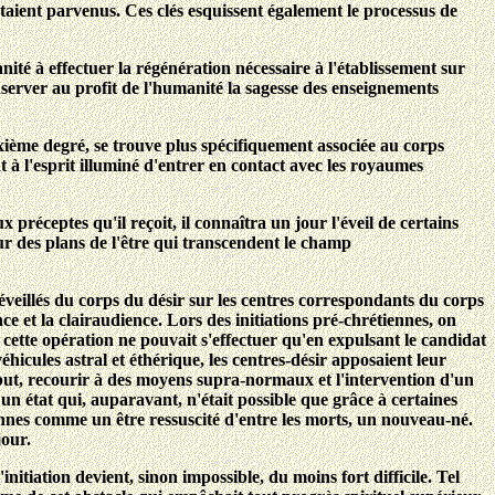
 étaient parvenus. Ces clés esquissent également le processus de
nité à effectuer la régénération nécessaire à l'établissement sur
onserver au profit de l'humanité la sagesse des enseignements
euxième degré, se trouve plus spécifiquement associée au corps
 à l'esprit illuminé d'entrer en contact avec les royaumes
 préceptes qu'il reçoit, il connaîtra un jour l'éveil de certains
ur des plans de l'être qui transcendent le champ
éveillés du corps du désir sur les centres correspondants du corps
ce et la clairaudience. Lors des initiations pré-chrétiennes, on
), cette opération ne pouvait s'effectuer qu'en expulsant le candidat
véhicules astral et éthérique, les centres-désir apposaient leur
u but, recourir à des moyens supra-normaux et l'intervention d'un
 un état qui, auparavant, n'était possible que grâce à certaines
tiennes comme un être ressuscité d'entre les morts, un nouveau-né.
jour.
nitiation devient, sinon impossible, du moins fort difficile. Tel