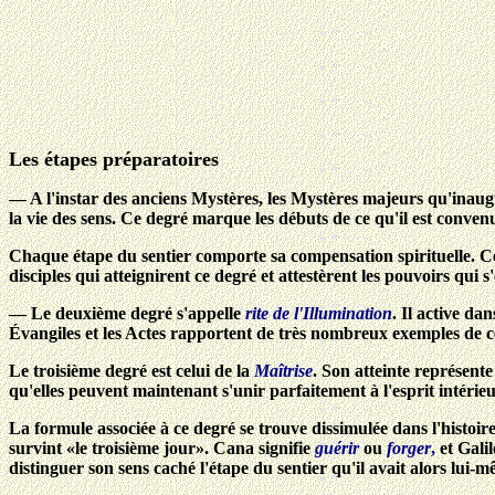
Les étapes préparatoires
— A l'instar des anciens Mystères, les Mystères majeurs qu'inaug
la vie des sens. Ce degré marque les débuts de ce qu'il est convenu
Chaque étape du sentier comporte sa compensation spirituelle. Cel
disciples qui atteignirent ce degré et attestèrent les pouvoirs qui s
— Le deuxième degré s'appelle
rite de l'Illumination
. Il active da
Évangiles et les Actes rapportent de très nombreux exemples de 
Le troisième degré est celui de la
Maîtrise
. Son atteinte représent
qu'elles peuvent maintenant s'unir parfaitement à l'esprit intérieur. 
La formule associée à ce degré se trouve dissimulée dans l'histoi
survint «le troisième jour». Cana signifie
guérir
ou
forger
,
et Gali
distinguer son sens caché l'étape du sentier qu'il avait alors lui-m