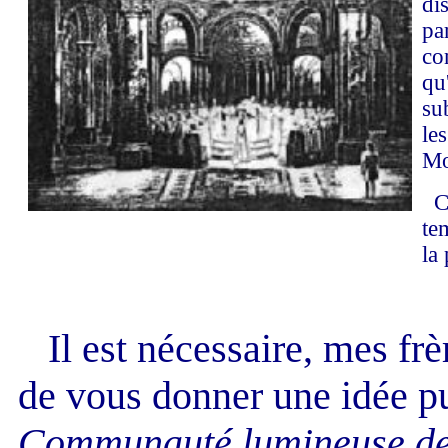
di
par
co
qu
su
les
Mo
Ce
te
la
Il est nécessaire, mes fr
de vous donner une idée pur
Communauté lumineuse d