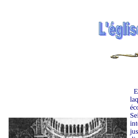
En
laq
éc
Se
in
ju