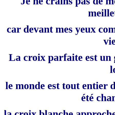
Je ne crains pas de m
meille
car devant mes yeux com
vi
La croix parfaite est un 
l
le monde est tout entier d
été cha
la croix blanche approche