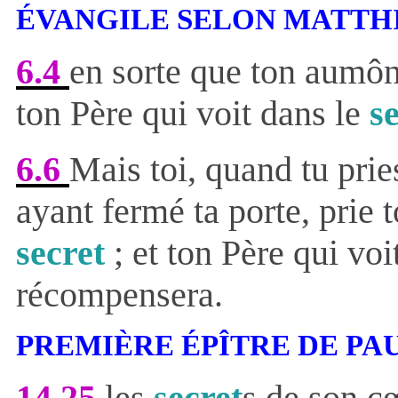
ÉVANGILE SELON MATTH
6.4
en sorte que ton aumône
ton Père qui voit dans le
s
6.6
Mais toi, quand tu prie
ayant fermé ta porte, prie 
secret
; et ton Père qui voi
récompensera.
PREMIÈRE ÉPÎTRE DE PA
14.25
les
secret
s de son c