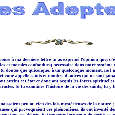
onse à ma dernière lettre tu as exprimé l'opinion que, d'êtr
elles et morales confondues) nécessaire dans notre système 
tu doutes que quiconque, à un quelconque moment, ne l'ai
hrétienne appelle saints et nombre d'autres qui ne sont jam
nt atteint cet état et donc ont acquis les forces spirituell
racles. Si tu examines l'histoire de la vie des saints, tu 
nnaissaient peu ou rien des lois mystérieuses de la nature 
causes qui provoquaient ces phénomènes, ils ont inventé des
parmi tous ces débris, tu trouveras beaucoup de vérité, ce