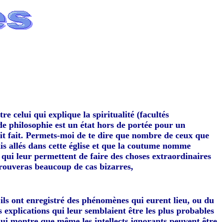
e celui qui explique la spiritualité (facultés
de philosophie est un état hors de portée pour un
t fait. Permets-moi de te dire que nombre de ceux que
ais allés dans cette église et que la coutume nomme
es qui leur permettent de faire des choses extraordinaires
y trouveras beaucoup de cas bizarres,
; ils ont enregistré des phénomènes qui eurent lieu, ou du
 explications qui leur semblaient être les plus probables
 qui montre que même les intellects ignorants peuvent être