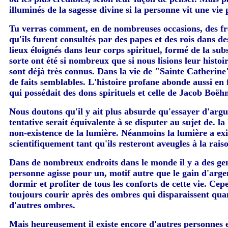
illuminés de la sagesse divine si la personne vit une vie 
Tu verras comment, en de nombreuses occasions, des frèr
qu'ils furent consultés par des papes et des rois dans d
lieux éloignés dans leur corps spirituel, formé de la su
sorte ont été si nombreux que si nous lisions leur histoir
sont déjà très connus. Dans la vie de "Sainte Catherine
de faits semblables. L'histoire profane abonde aussi en 
qui possédait des dons spirituels et celle de Jacob Boëh
Nous doutons qu'il y ait plus absurde qu'essayer d'argum
tentative serait équivalente à se disputer au sujet de. 
non-existence de la lumière. Néanmoins la lumière a ex
scientifiquement tant qu'ils resteront aveugles à la raiso
Dans de nombreux endroits dans le monde il y a des gen
personne agisse pour un, motif autre que le gain d'argen
dormir et profiter de tous les conforts de cette vie. Cep
toujours courir après des ombres qui disparaissent quand 
d'autres ombres.
Mais heureusement il existe encore d'autres personnes en 