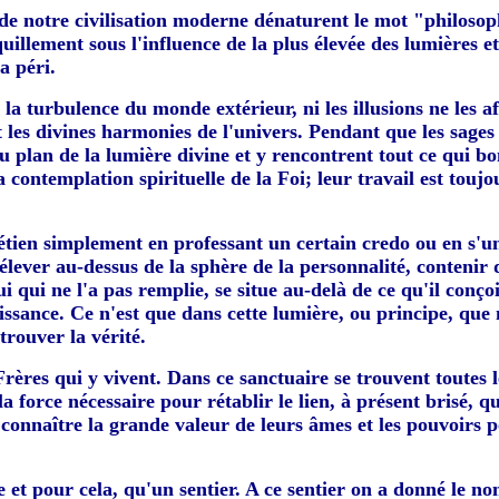
es de notre civilisation moderne dénaturent le mot "philoso
uillement sous l'influence de la plus élevée des lumières e
a péri.
 la turbulence du monde extérieur, ni les illusions ne les aff
t les divines harmonies de l'univers. Pendant que les sages
 au plan de la lumière divine et y rencontrent tout ce qui bo
a contemplation spirituelle de la Foi; leur travail est toujo
en simplement en professant un certain credo ou en s'uniss
ever au-dessus de la sphère de la personnalité, contenir d
lui qui ne l'a pas remplie, se situe au-delà de ce qu'il conç
issance. Ce n'est que dans cette lumière, ou principe, qu
rouver la vérité.
rères qui y vivent. Dans ce sanctuaire se trouvent toutes l
a force nécessaire pour rétablir le lien, à présent brisé, 
onnaître la grande valeur de leurs âmes et les pouvoirs pos
et pour cela, qu'un sentier. A ce sentier on a donné le nom