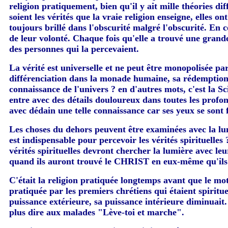
religion pratiquement, bien qu'il y ait mille théories d
soient les vérités que la vraie religion enseigne, elles o
toujours brillé dans l'obscurité malgré l'obscurité. En ce
de leur volonté. Chaque fois qu'elle a trouvé une grande
des personnes qui la percevaient.
La vérité est universelle et ne peut être monopolisée 
différenciation dans la monade humaine, sa rédemption p
connaissance de l'univers ? en d'autres mots, c'est la Sc
entre avec des détails douloureux dans toutes les profon
avec dédain une telle connaissance car ses yeux se sont f
Les choses du dehors peuvent être examinées avec la lumi
est indispensable pour percevoir les vérités spirituelles
vérités spirituelles devront chercher la lumière avec le
quand ils auront trouvé le CHRIST en eux-même qu'ils 
C'était la religion pratiquée longtemps avant que le mot 
pratiquée par les premiers chrétiens qui étaient spiritu
puissance extérieure, sa puissance intérieure diminuait
plus dire aux malades "Lève-toi et marche".