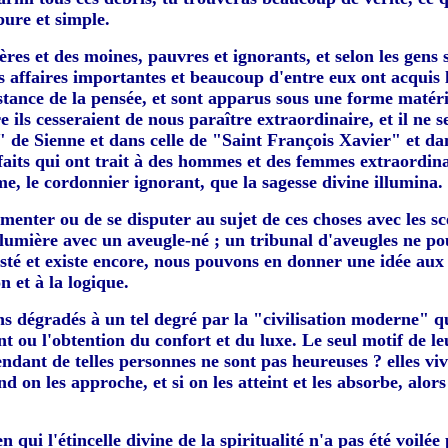
pure et simple.
es et des moines, pauvres et ignorants, et selon les gens s
es affaires importantes et beaucoup d'entre eux ont acquis 
bstance de la pensée, et sont apparus sous une forme matéri
e ils cesseraient de nous paraître extraordinaire, et il ne s
" de Sienne et dans celle de "Saint François Xavier" et dan
faits qui ont trait à des hommes et des femmes extraordina
me, le cordonnier ignorant, que la sagesse divine illumina.
enter ou de se disputer au sujet de ces choses avec les scep
la lumière avec un aveugle-né ; un tribunal d'aveugles ne p
isté et existe encore, nous pouvons en donner une idée aux
n et à la logique.
s dégradés à un tel degré par la "civilisation moderne" q
t ou l'obtention du confort et du luxe. Le seul motif de le
endant de telles personnes ne sont pas heureuses ? elles viv
on les approche, et si on les atteint et les absorbe, alors
qui l'étincelle divine de la spiritualité n'a pas été voilée