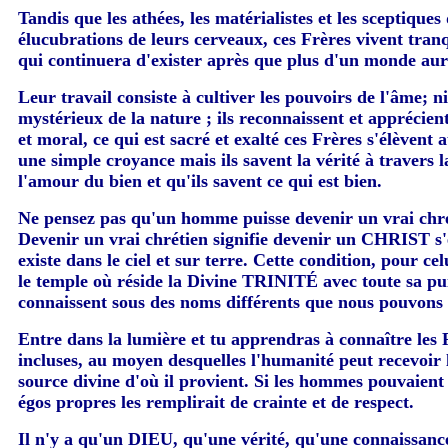
Tandis que les athées, les matérialistes et les sceptiqu
élucubrations de leurs cerveaux, ces Frères vivent tranq
qui continuera d'exister après que plus d'un monde aur
Leur travail consiste à cultiver les pouvoirs de l'âme; ni
mystérieux de la nature ; ils reconnaissent et apprécien
et moral, ce qui est sacré et exalté ces Frères s'élèvent
une simple croyance mais ils savent la vérité à travers l
l'amour du bien et qu'ils savent ce qui est bien.
Ne pensez pas qu'un homme puisse devenir un vrai chréti
Devenir un vrai chrétien signifie devenir un CHRIST s'él
existe dans le ciel et sur terre. Cette condition, pour ce
le temple où réside la Divine TRINITÉ avec toute sa pu
connaissent sous des noms différents que nous pouvons t
Entre dans la lumière et tu apprendras à connaître les F
incluses, au moyen desquelles l'humanité peut recevoir l
source divine d'où il provient. Si les hommes pouvaient c
égos propres les remplirait de crainte et de respect.
Il n'y a qu'un DIEU, qu'une vérité, qu'une connaissance 