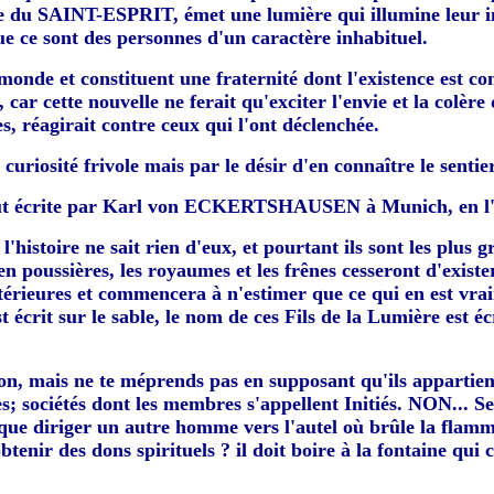
ce du SAINT-ESPRIT, émet une lumière qui illumine leur in
e ce sont des personnes d'un caractère inhabituel.
 monde et constituent une fraternité dont l'existence est co
car cette nouvelle ne ferait qu'exciter l'envie et la colère 
, réagirait contre ceux qui l'ont déclenchée.
curiosité frivole mais par le désir d'en connaître le sentie
nt, fut écrite par Karl von ECKERTSHAUSEN à Munich, en l
histoire ne sait rien d'eux, et pourtant ils sont les plus
 poussières, les royaumes et les frênes cesseront d'exister
érieures et commencera à n'estimer que ce qui en est vrai
écrit sur le sable, le nom de ces Fils de la Lumière est écr
gion, mais ne te méprends pas en supposant qu'ils appartien
s; sociétés dont les membres s'appellent Initiés. NON... Se
que diriger un autre homme vers l'autel où brûle la flamme
'obtenir des dons spirituels ? il doit boire à la fontaine qui