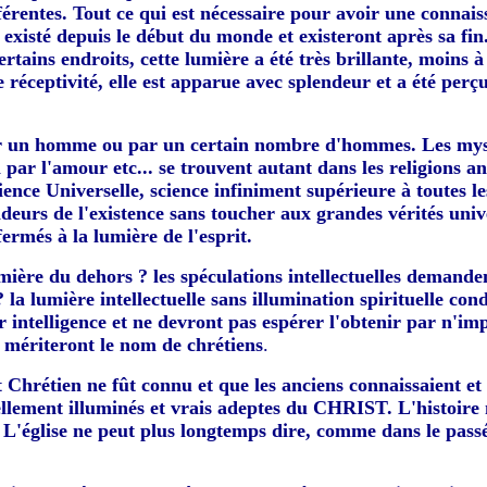
ifférentes. Tout ce qui est nécessaire pour avoir une conn
nt existé depuis le début du monde et existeront après sa fin
rtains endroits, cette lumière a été très brillante, moins à 
 réceptivité, elle est apparue avec splendeur et a été perçu
par un homme ou par un certain nombre d'hommes. Les mystè
ar l'amour etc... se trouvent autant dans les religions a
ience Universelle, science infiniment supérieure à toutes les
deurs de l'existence sans toucher aux grandes vérités univ
ermés à la lumière de l'esprit.
ère du dehors ? les spéculations intellectuelles demandent 
 ? la lumière intellectuelle sans illumination spirituelle c
ur intelligence et ne devront pas espérer l'obtenir par n'i
mériteront le nom de chrétiens
.
Chrétien ne fût connu et que les anciens connaissaient et do
ellement illuminés et vrais adeptes du CHRIST. L'histoire 
. L'église ne peut plus longtemps dire, comme dans le pass