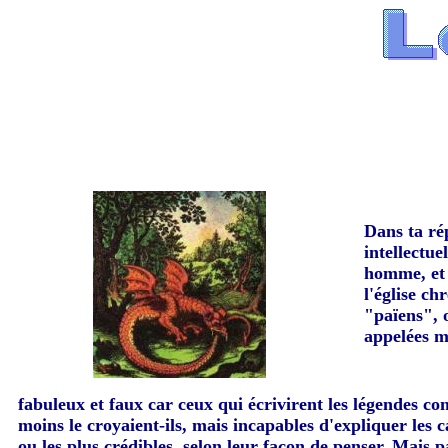
Dans ta rép
intellectu
homme, et 
l'église c
"païens", o
appelées mi
fabuleux et faux car ceux qui écrivirent les légendes co
moins le croyaient-ils, mais incapables d'expliquer les 
ou les plus crédibles, selon leur façon de penser. Mais 