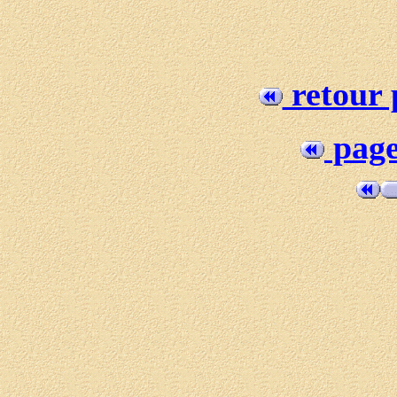
retour 
page