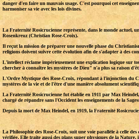
danger d'en faire un mauvais usage. C'est pourquoi cet enseigneme
harmoniser sa vie avec les lois divines.
La Fraternité Rosicrucienne représente, dans le monde actuel, u
Rosenkreuz (Christian Rose-Croix).
Il reçut la mission de préparer une nouvelle phase du Christianis
religions doivent suivre cette évolution afin de s'adapter à des cond
L'intellect réclame impérieusement une explication logique sur to
chercher à connaître les mystères de Dieu" n'a plus sa raison d'êt
L'Ordre Mystique des Rose-Croix, répondant à l'injonction du Chri
mystères de la vie et de l'être d'une manière absolument scientifiq
La Fraternité Rosicrucienne fut établie en 1911 par Max Heindel,
chargé de répandre sans l'Occident les enseignements de la Sagesse
Depuis la mort de Max Heindel, en 1919, la Fraternité Rosicruci
La Philosophie des Rose-Croix, suit une voie parallèle à celle des 
vérifiée. Elle traite aussi des plans super physiques de la Nature,