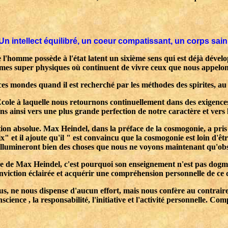
Un intellect équilibré, un coeur compatissant, un corps sain
l'homme possède à l'état latent un sixième sens qui est déjà dével
umes super physiques où continuent de vivre ceux que nous appelons
es mondes quand il est recherché par les méthodes des spirites, 
cole à laquelle nous retournons continuellement dans des exigence
ns ainsi vers une plus grande perfection de notre caractère et vers 
on absolue. Max Heindel, dans la préface de la cosmogonie, a pris
 et il ajoute qu'il " est convaincu que la cosmogonie est loin d'êt
ui illumineront bien des choses que nous ne voyons maintenant qu'o
uvre de Max Heindel, c'est pourquoi son enseignement n'est pas dogmat
conviction éclairée et acquérir une compréhension personnelle de ce q
us, ne nous dispense d'aucun effort, mais nous confère au contraire
science , la responsabilité, l'initiative et l'activité personnelle.