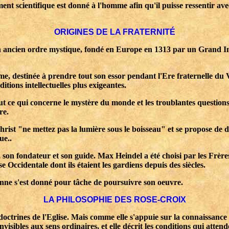
nt scientifique est donné à l'homme afin qu'il puisse ressentir ave
ORIGINES DE LA FRATERNITÉ
n ancien ordre mystique, fondé en Europe en 1313 par un Grand Ins
me, destinée à prendre tout son essor pendant l'Ere fraternelle du 
itions intellectuelles plus exigeantes.
ut ce qui concerne le mystère du monde et les troublantes questions 
re.
st "ne mettez pas la lumière sous le boisseau" et se propose de don
ue..
 son fondateur et son guide. Max Heindel a été choisi par les Frè
 Occidentale dont ils étaient les gardiens depuis des siècles.
enne s'est donné pour tâche de poursuivre son oeuvre.
LA PHILOSOPHIE DES ROSE-CROIX
doctrines de l'Eglise. Mais comme elle s'appuie sur la connaissance d
 invisibles aux sens ordinaires, et elle décrit les conditions qui at