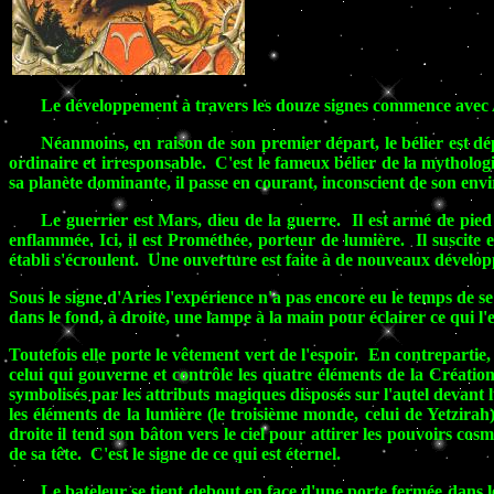
Le développement à travers les douze signes commence avec 
Néanmoins, en raison de son premier départ, le bélier est dépe
ordinaire et irresponsable. C'est le fameux bélier de la mytholog
sa planète dominante, il passe en courant, inconscient de son en
Le guerrier est Mars, dieu de la guerre. Il est armé de pied
enflammée. Ici, il est Prométhée, porteur de lumière. Il suscite 
établi s'écroulent. Une ouverture est faite à de nouveaux dévelo
Sous le signe d'Aries l'expérience n'a pas encore eu le temps de s
dans le fond, à droite, une lampe à la main pour éclairer ce qui 
Toutefois elle porte le vêtement vert de l'espoir. En contrepartie,
celui qui gouverne et contrôle les quatre éléments de la Créati
symbolisés par les attributs magiques disposés sur l'autel devant
les éléments de la lumière (le troisième monde, celui de Yetzira
droite il tend son bâton vers le ciel pour attirer les pouvoirs cos
de sa tête. C'est le signe de ce qui est éternel.
Le bateleur se tient debout en face d'une porte fermée dans le