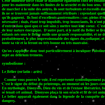
Cette immense force vitale se manifeste également chez les enfants d
pour les maintenir dans les limites de la sécurité et du bon sens. 
de marcher à la suite des autres, ils sont turbulents et excessifs da
ils ne se trouvent jamais suffisamment rétribués : cependant quell
qu'ils gagnent. Ils font d'excellents contremaîtres ; car, pleins d'é
nécessaire ; mais, étant trop impulsifs, trop insouciants, ils n'ont
d'entrer dans quoi que ce soit sans y mettre tout leur coeur. C'est 
de leur nature énergique. D'autre part, si le natif du Bélier se liv
enfants nés sous le Bélier outils une grande responsabilité, et ne 
probablement, le plus impressionnable des signes du,zodiaque, et 
toute sa vie et la feront ou très bonne ou très mauvaise.
Qu'on s'applique donc tout particulièrement à inculquer l'abstinenc
sujet au délirium tremens.
symbolisme :
Le Bélier (en latin : ariès)
Comme vous pouvez le voir, il est représenté symboliquement par
C'est le signe du début du printemps, au moment où les jours comm
En mythologie, Dionysos, Dieu du vin et de l'extase libératrice, f
se tenait cet animal. Dionysos plaça là son oracle et fit de cet anim
Le bélier apparaît également dans la légende de la conquête de 
dangers.