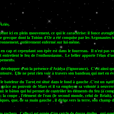
Ariès.
int ici en plein mouvement, ce qui le caractérise: il fonce aveuglé
ie grecque dont la Toison d'Or a été conquise par les Argonautes s
vironnement, entièrement enfermé sur lui-même.
 en cap et cependant son épée est dans le fourreau. Il n'est pas v
et entretient le feu de l'enthousiasme. Le bélier apporte l'élan d'u
ppements.
e développer d'où la présence d'Avidya (l'ignorance). C'est ainsi q
l'entoure. Elle ne peut rien voir à travers son bandeau qui met en 
 le bateleur du Tarot est situé dans le fond à gauche .C'est un nati
on grâce au pouvoir de Mars et il va employer sa volonté à oeuvrer
 lui: le bâton qui lui permet de contrôler les éléments du feu (à co
h); la coupe , l'élément de l'eau (le second monde, celui de Bria
miques, que, de sa main gauche , il dirige vers la terre, son champ d'
s rochers. Celle-ci est ornée d'un cercle de douze étoiles , qui sy