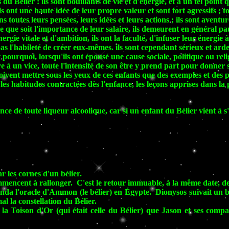
u Bélier : ils sont bouillants de vie et d'énergie, et à un tel point 
Ils ont une haute idée de leur propre valeur et sont fort agressifs 
ns toutes leurs pensées, leurs idées et leurs actions ; ils sont aventu
e que soit l'importance de leur salaire, ils demeurent en général pa
nergie vitale et d'ambition, ils ont la faculté, d'infuser leur énergie
 pas l'habileté de créer eux-mêmes. ils sont cependant sérieux et arde
pourquoi, lorsqu'ils ont épousé une cause sociale, politique ou relig
re à un vice, toute l'intensité de son être y prend part pour donner 
doivent mettre sous les yeux de ces enfants que des exemples et des p
les habitudes contractées dès l'enfance, les leçons apprises dans l
e de toute liqueur alcoolique, car si un enfant du Bélier vient à s'
 les cornes d'un bélier.
encent à rallonger. C'est le retour immuable, à la même date, de l
onda l'oracle d'Ammon (le bélier) en Égypte. Dionysos suivait un bél
al la constellation du Bélier.
la Toison d'Or (qui était celle du Bélier) que Jason et ses compa