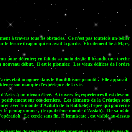
ment à travers tous les obstacles. Ce n'est pas toutefois un bélier
ur le féroce dragon qui en avait la garde. Etroitement lié à Mars,
enu pour détruire; en fait,de sa main droite il brandit une torche
n nouveau début. Il est le pionnier. Les vieux édifices de l'ordre
u'aries était imaginée dans le Bouddhisme primitif . Elle apparaît
évidence son manque d'expérience de la vie.
f d'Aries à un niveau élevé. A travers les expériences il est devenu
 positivement sur ces derniers. Les éléments de la Création sont
mparer avec le monde d'Aziluth de la Kabbale); l'épée qui gouverne
h), et le pentagramme , (le quatrième monde d'Assiah). De sa main
opération. Le cercle sans fin, le lemniscate , est visible au-dessus
mbolisent les douze étapes de développement à travers les signes du