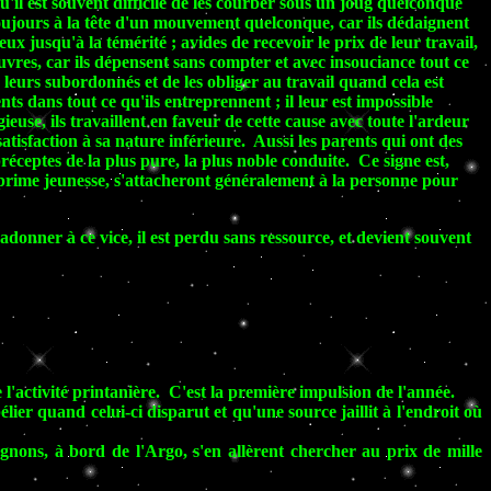
qu'il est souvent difficile de les courber sous un joug quelconque
; toujours à la tête d'un mouvement quelconque, car ils dédaignent
reux jusqu'à la témérité ; avides de recevoir le prix de leur travail,
uvres, car ils dépensent sans compter et avec insouciance tout ce
 à leurs subordonnés et de les obliger au travail quand cela est
nts dans tout ce qu'ils entreprennent ; il leur est impossible
ieuse, ils travaillent en faveur de cette cause avec toute l'ardeur
satisfaction à sa nature inférieure. Aussi les parents qui ont des
réceptes de la plus pure, la plus noble conduite. Ce signe est,
a prime jeunesse, s'attacheront généralement à la personne pour
adonner à ce vice, il est perdu sans ressource, et devient souvent
'activité printanière. C'est la première impulsion de l'année.
ier quand celui-ci disparut et qu'une source jaillit à l'endroit où
gnons, à bord de l'Argo, s'en allèrent chercher au prix de mille