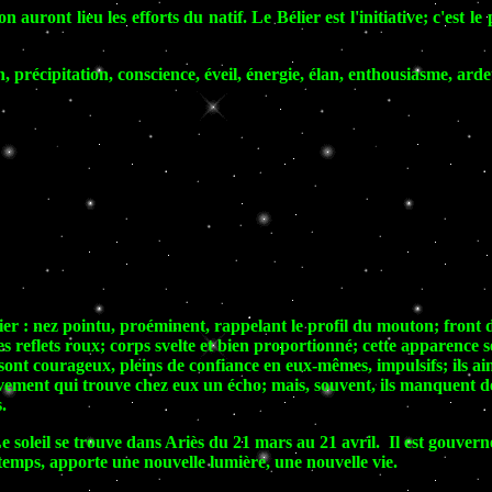
 auront lieu les efforts du natif. Le Bélier est l'initiative; c'est 
n, précipitation, conscience, éveil, énergie, élan, enthousiasme, ard
lier : nez pointu, proéminent, rappelant le profil du mouton; front
es reflets roux; corps svelte et bien proportionné; cette apparence s
 sont courageux, pleins de confiance en eux-mêmes, impulsifs; ils aim
uvement qui trouve chez eux un écho; mais, souvent, ils manquent de
.
soleil se trouve dans Ariès du 21 mars au 21 avril. Il est gouverné
ntemps, apporte une nouvelle lumière, une nouvelle vie.