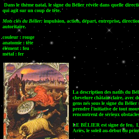
Dans le thème natal, le signe du Bélier révèle dans quelle direction
qui agit sur un coup de tête.
Mots clés du Bélier:
impulsion, action, départ, entreprise, directio
autoritaire.
couleur : rouge
anatomie : tête
élément : feu
métal : fer
La description des natifs du Bé
chevelure châtain claire, avec d
gens nés sous le signe du Bélier
prendre l'initiative de tout mo
rencontrent de sérieux obstacles
LE BÉLIER est signe de feu. Le 
Ariès, le soleil au début du pri