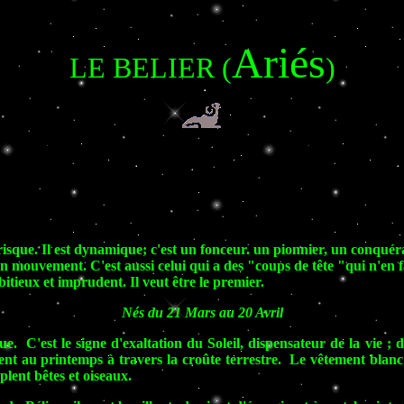
Ariés
LE BELIER
(
)
du risque. Il est dynamique; c'est un fonceur. un pionnier, un conqué
n mouvement. C'est aussi celui qui a des "coups de tête "qui n'en fai
mbitieux et imprudent. Il veut être le premier.
Nés du 21 Mars au 20 Avril
 C'est le signe d'exaltation du Soleil, dispensateur de la vie ; d'o
ent au printemps à travers la croûte terrestre. Le vêtement blanc 
lent bêtes et oiseaux.