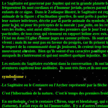
Le Sagittaire est gouverné par Jupiter qui est la grande planète bén
fréquentent Ils sont cordiaux et d'humeur joviale, princes parmi l
enfants de ce signe. Dans le Zodiaque illustré, le Sagittaire est r
animale de la figure : d'inclination sportive, ils sont prêts à parie
leur nature inférieure, décrite par la partie animale du symbole, les
pour la loi, ni pour les préceptes de la morale ; par suite, on les
vers les étoiles, sont aussi différents des premiers que le jour l'est
particulier, de tous ceux qui viennent en rapport intime avec eux.
l'Etat ou dans l'Eglise comme juges ou comme prêtres. Ils sont ort
vivent ; mais ils ne sont pas en faveur du progrès, car ils prisen
le respect de la communauté dont ils jouissent, ils croient trop fe
mouvement altruiste. Bien qu'ils soient d'un caractère pacifique e
auxquels ils s'intéressent et qui ont souffert quelque injustice. Ils
Les enfants du Sagittaire excellent dans la conversation ; ils ont 
aventures captivent leur auditoire. Ils sont très fiers et ils ont 
symbolisme :
Le Sagittaire ou le Centaure ou l'Archer représenté par
la flèche
C'est l'hibernation de la nature. C'est le temps des premiers froid
En mythologie, c'est le centaure Chiron, sage et bienfaisant, qui c
(Saturne), il avait reçu de lui l'immortalité. Il y a d'autres cent