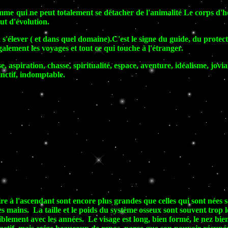
omme qui ne peut totalement se détacher de l'animalité Le corps d'
ut d'évolution.
s'élever ( et dans quel domaine).C'est le signe du guide, du protect
lement les voyages et tout ce qui touche à l'étranger.
e, aspiration, chasse, spiritualité, espace, aventure, idéalisme, jov
inctif, indomptable.
ire à l'ascendant sont encore plus grandes que celles qui sont nées
s mains. La taille et le poids du système osseux sont souvent trop l
iblement avec les années. Le visage est long, bien formé, le nez bien