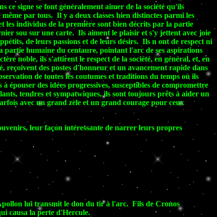
ns ce signe se font généralement aimer de la société qu'ils
 même par tous. Il y a deux classes bien distinctes parmi les
t les individus de la première sont bien décrits par la partie
ier sou sur une carte. Ils aiment le plaisir et s'y jettent avec joie
pétits, de leurs passions et de leurs désirs. Ils n ont de respect ni
la partie humaine du centaure, pointant l'arc de ses aspirations
ère noble, ils s'attirent le respect de la société, en général, et, en
iété, reçoivent des postes d'honneur et un avancement rapide dans
servation de toutes les coutumes et traditions du temps où ils
ts à épouser des idées progressives, susceptibles de compromettre
llants, tendres et sympatwiques, ils sont toujours prêts à aider un
t parfois avec un grand zèle et un grand courage pour ceux
 souvenirs, leur façon intéressante de narrer leurs propres
Apollon lui transmit le don du tir à l'arc. Fils de Cronos
qui causa la perte d'Hercule.