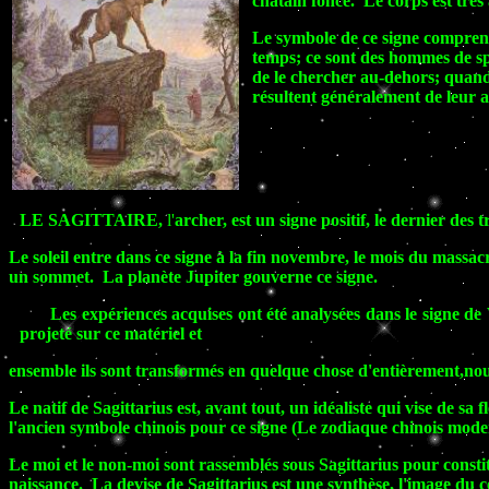
châtain foncé. Le corps est trè
Le symbole de ce signe comprend
temps; ce sont des hommes de spo
de le chercher au-dehors; quand l
résultent généralement de leur 
LE SAGITTAIRE,
l'
archer, est un signe positif, le dernier des t
Le soleil entre dans ce signe à la fin novembre, le mois du massacr
un sommet. La planète Jupiter gouverne ce signe.
Les expériences acquises ont été analysées dans le signe de V
projeté sur ce matériel et
ensemble ils sont transformés en quelque chose d'entièrement,nou
Le natif de Sagittarius est, avant tout, un idéaliste qui vise de sa 
l'ancien symbole chinois pour ce signe (Le zodiaque chinois modern
Le moi et le non-moi sont rassemblés sous Sagittarius pour consti
naissance. La devise de Sagittarius est une synthèse, l'image du 