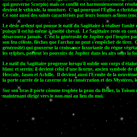
qui gouverne Scorpio) mais ce conflit est harmonieusement résolu dan
devient le véhicule, la monture. C'est pourquoi l'Église a christian
Ce sont aussi des saints caractérisés par leurs bonnes actions (enc
Le désir ardent qui pousse le natif du Sagittaire à réaliser l'un
puisqu'il est lui-même à moitié cheval. Le Sagittaire reste en con
désavouera jamais. C'est la générosité de Jupiter qui l'inspire par
son feu céleste, flèches que l'archer ne peut s'empêcher de tirer. C
générosité) qui gouverne la croissance luxuriante du règne végétal.
les sylphes, portent
l
es pouvoirs de Jupiter dans les airs sous la f
Le natif du Sagittaire progresse lorsqu'il oublie son corps d'étalo
blanc et serein; il devient celui d'une licorne, ancien symbole de 
Hercule, Jason et Achille. Il devient aussi l'Ermite de la neuvième
la porte carrée de la caverne de la consécration et des Mystères,
Sur son bras il porte comme trophée la peau du Bélier, la Toison d
maintenant dirigé vers le non-moi au lieu du moi.