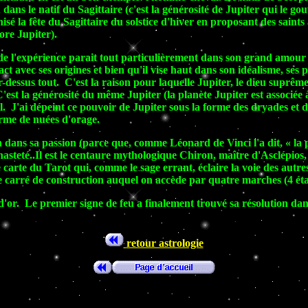
s le natif du Sagittaire (c'est la générosité de Jupiter qui le gouver
isé la fête du Sagittaire du solstice d'hiver en proposant des saints 
ore Jupiter).
ité de l'expérience parait tout particulièrement dans son grand amo
tact avec ses origines et bien qu'il vise haut dans son idéalisme, s
-dessus tout. C'est la raison pour laquelle Jupiter, le dieu suprême
'est la générosité du même Jupiter (la planète Jupiter est associée à
 J'ai dépeint ce pouvoir de Jupiter sous la forme des dryades et des 
orme de nuées d'orage.
n dans sa passion (parce que, comme Léonard de Vinci l'a dit, « la pa
chasteté..Il est le centaure mythologique Chiron, maître d'Asclépios
 carte du Tarot qui, comme le sage errant, éclaire la voie des autres
 le carré de construction auquel on accède par quatre marches (4 ét
'or. Le premier signe de feu a finalement trouvé sa résolution dans 
retour astrologie