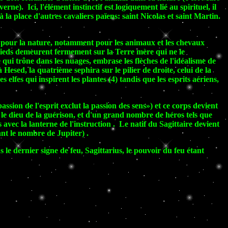
ne). Ici, l'élément instinctif est logiquement lié au spirituel, il
à la place d'autres cavaliers païens: saint Nicolas et saint Martin.
ur pour la nature, notamment pour les animaux et les chevaux
es pieds demeurent fermement sur la Terre mère qui ne le
 qui trône dans les nuages, embrase les flèches de l'idéalisme de
 Hesed, la quatrième sephira sur le pilier de droite, celui de la
elfes qui inspirent les plantes (4) tandis que les esprits aériens,
ssion de l'esprit exclut la passion des sens») et ce corps devient
, le dieu de la guérison, et d'un grand nombre de héros tels que
 avec la lanterne de l'instruction . Le natif du Sagittaire devient
ant le nombre de Jupiter) .
le dernier signe de feu, Sagittarius, le pouvoir du feu étant