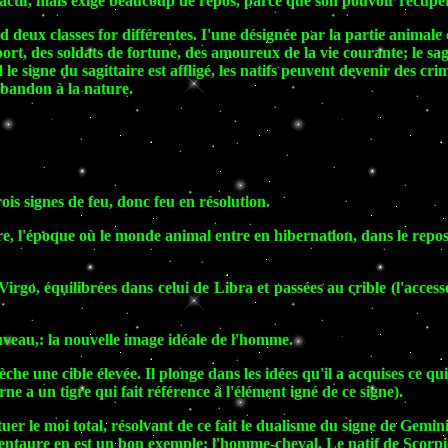
s actif, mais exige beaucoup de repos, parce que son pouvoir récupé
 deux classes for différentes. I'une désignée par la partie anima
rt, des soldats de fortune, des amoureux de la vie courante; le sag
e signe du sagittaire est affligé, les natifs peuvent devenir des crim
abandon à la nature.
rois signes de feu, donc feu en résolution.
e, l'époque où le monde animal entre en hibernation, dans le repos et 
irgo, équilibrées dans celui de Libra et passées au crible (l'access
veau,: la nouvelle image idéale de l'homme.
flèche une cible élevée. Il plonge dans les idées qu'il a acquises ce q
e a un tigre qui fait référence à l'élément igné de ce signe).
tuer le moi total, résolvant de ce fait le dualisme du signe de Gemi
centaure en est un bon exemple: l'homme-cheval. Le natif de Scorpio