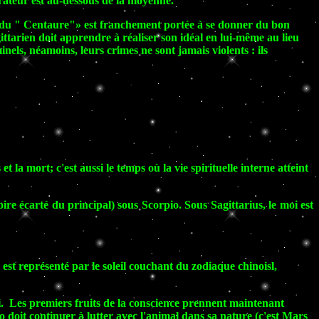
rateur est au-dessous de la moyenne.
le du " Centaure"» est franchement portée à se donner du bon
ittarien doit apprendre à réaliser son idéal en lui-même au lieu
inels, néamoins, leurs crimes ne sont jamais violents : ils
la mort; c'est aussi le temps où la vie spirituelle interne atteint
oire écarté du principal) sous Scorpio. Sous Sagittarius, le moi est
ui est représenté par le soleil couchant du zodiaque chinoisl,
ni. Les premiers fruits de la conscience prennent maintenant
 doit continuer à lutter avec l'animal dans sa nature (c'est Mars