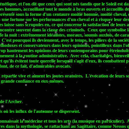
éfique, et l'on dit que ceux qui sont nés tandis que le Soleil est da
es hommes, accueillant tout le monde à bras ouverts et accueillis de
eprésenté sous la forme d'un centaure moitié homme, moitié cheval, e
r- une fortune sur les performances d'un cheval et à risquer leur dern
 laisse sans scrupules en, ce qui concerne la satisfaction de leurs ap
 rencontre souvent dans la classe des criminels. Ceux que symbolise 
 de la nuit : extrêmement idéalistes, moraux, soumis auxlois, de caract
 C'est pourquoi ils deviennent, avec le temps, les piliers de la soc
hodoxes et conservateurs dans leurs opinions, pointilleux dans l'ob
t trop hautement les opinions de leurs contemporains pour êtreindui
rmement à la routine administrative. Avec cela, charitables, bienvei
t qu'ils évitent toute querelle lorsqu'il s'agit d'eux, ils combatten
 font, de ce fait, d'admirables avocats.
la répartie vive et aiment les joutes oratoires. L'évocation de leurs
une grande confiance en eux-mêmes.
 de l'Archer
.
s où les influx de l'automne se dispersent.
onnaissait la médecine et tous les arts (la musique en particulier). 
aures dans la mythologie, se rattachant au Sagittaire, comme Nessos 