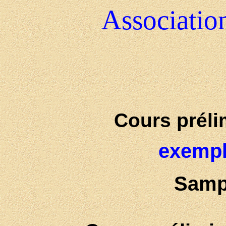
Associatio
Cours préli
exempl
Samp