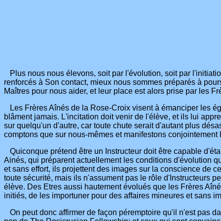
Plus nous nous élevons, soit par l'évolution, soit par l'initia
renforcés à Son contact, mieux nous sommes préparés à poursuiv
Maîtres pour nous aider, et leur place est alors prise par les
Les Frères Aînés de la Rose-Croix visent à émanciper les égos q
blâment jamais. L'incitation doit venir de l'élève, et ils lui ap
sur quelqu'un d'autre, car toute chute serait d'autant plus d
comptons que sur nous-mêmes et manifestons conjointement l'in
Quiconque prétend être un Instructeur doit être capable d'établi
Ainés, qui préparent actuellement les conditions d'évolution qu
et sans effort, ils projettent des images sur la conscience de c
toute sécurité, mais ils n'assument pas le rôle d'Instructeurs
élève. Des Etres aussi hautement évolués que les Frères Aînés d
initiés, de les importuner pour des affaires mineures et sans i
On peut donc affirmer de façon péremptoire qu'il n'est pas d