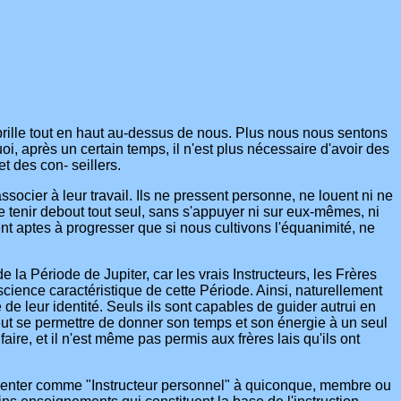
i brille tout en haut au-dessus de nous. Plus nous nous sentons
, après un certain temps, il n'est plus nécessaire d'avoir des
t des con- seillers.
socier à leur travail. Ils ne pressent personne, ne louent ni ne
 se tenir debout tout seul, sans s'appuyer ni sur eux-mêmes, ni
t aptes à progresser que si nous cultivons l'équanimité, ne
 la Période de Jupiter, car les vrais Instructeurs, les Frères
science caractéristique de cette Période. Ainsi, naturellement
 de leur identité. Seuls ils sont capables de guider autrui en
peut se permettre de donner son temps et son énergie à un seul
re, et il n'est même pas permis aux frères lais qu'ils ont
résenter comme "Instructeur personnel" à quiconque, membre ou