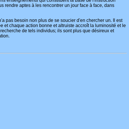
ns enseignements qui constituent la base de l'instruction
rendre aptes à les rencontrer un jour face à face, dans
n'a pas besoin non plus de se soucier d'en chercher un. Il est
et chaque action bonne et altruiste accroît la luminosité et le
a recherche de tels individus; ils sont plus que désireux et
ation.