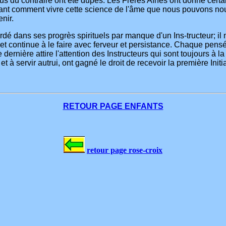
s du contraire ont été dupés. Les Frères Aînés ont donné certai
ant comment vivre cette science de l'âme que nous pouvons nous 
enir.
dé dans ses progrès spirituels par manque d'un Ins-tructeur; il 
continue à le faire avec ferveur et persistance. Chaque pensée 
 dernière attire l'attention des Instructeurs qui sont toujours à l
et à servir autrui, ont gagné le droit de recevoir la première Initi
RETOUR PAGE ENFANTS
retour page rose-croix