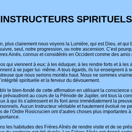
INSTRUCTEURS SPIRITUELS
tion, plus clairement nous voyons la Lumière, qui est Dieu, et qu
re, seul, notre progression, ou notre ascension. C'est pourquoi
 Frères Ainés, connus et considérés en Occident comme des amis e
ui viennent à eux; à les éduquer, à les rendre forts et à les as
prennent à se juger lui- même. A tous égards, ils lui enseignent à
ésastreuse que nous serions montés haut. Nous ne sommes vraimen
tégrité spirituelle et la ferveur du dévouement.
r le bien-fondé de cette affirmation en utilisant la conscience de
i prévaudront au cours de la Période de Jupiter, ont tous la con
eux à qui ils s'adressent et ils font ainsi immédiatement la preuve
 personnels. Aucun Instructeur véritable et hautement évolué ne 
e l'Ordre Rosicrucien ont d'autres choses plus importantes à fai
mportance.
ans les habitudes des Frères Aînés de rendre visite et de se p