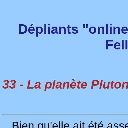
Dépliants "onlin
Fel
33 - La planète Pluto
Bien qu'elle ait été as