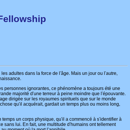
Fellowship
s adultes dans la force de l'âge. Mais un jour ou l'autre,
nnaissance.
 les personnes ignorantes, ce phénomène a toujours été une
rande majorité d'une terreur à peine moindre que l'épouvante.
age dirigée sur les royaumes spirituels que sur le monde
e chose qu'il acquérait, gardait un temps plus ou moins long,
en temps un corps physique, qu'il a commencé à s'identifier à
e sans lui. En fait, une multitude d'humains ont tellement
e au moment où la mort l'annihile.