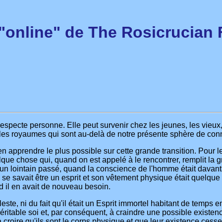
 "online" de The Rosicrucian 
cte personne. Elle peut survenir chez les jeunes, les vieux, le
 les royaumes qui sont au-delà de notre présente sphère de co
en apprendre le plus possible sur cette grande transition. Pour
ue chose qui, quand on est appelé à le rencontrer, remplit la g
un lointain passé, quand la conscience de l'homme était davant
Il se savait être un esprit et son vêtement physique était quelqu
nd il en avait de nouveau besoin.
te, ni du fait qu'il était un Esprit immortel habitant de temps 
ritable soi et, par conséquent, à craindre une possible existenc
 croire qu'ils sont le corps physique et que leur existence cess