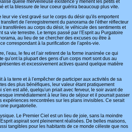
alisé quelle merveilleuse existence y mènent les petits et
ué et la blessure de leur coeur guérira beaucoup plus vite.
ur vie s'est gravé sur le corps du désir qu'ils emportent
transfert de l'enregistrement du panorama de l'éther réflecteur
i transférées au corps du désir, le véhicule des sentiments et
sa vie terrestre. Le temps passé par l'Esprit au Purgatoire
 panorama, au lieu de se chercher des excuses ou être à
ce correspondant à la purification de l'après-vie.
l'eau, le feu et l'air retirent de la forme inanimée ce qui
nte qu'ont la plupart des gens d'un corps mort sont dus au
rs présentes et excessivement actives quand quelque matière
 à la terre et à l'empêcher de participer aux activités de sa
es des plus bénéfiques, leur valeur étant pratiquement
s'en est allé, quelqu'un priait avec ferveur, le soir avant de
 presque immédiatement à leur lieu de séjour et il pourrait passer
s expériences rencontrées sur les plans invisibles. Ce serait
one purgatorielle.
ique. Le Premier Ciel est un lieu de joie, sans la moindre
'Esprit aspirait sont pleinement réalisées. De belles maisons,
 aussi tangibles pour les habitants de ce monde céleste que nos