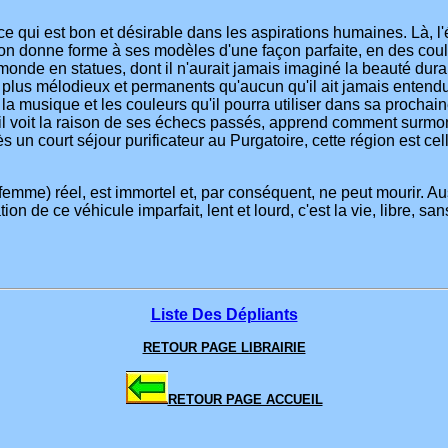
 ce qui est bon et désirable dans les aspirations humaines. Là, l
ion donne forme à ses modèles d'une façon parfaite, en des coule
onde en statues, dont il n'aurait jamais imaginé la beauté duran
lus mélodieux et permanents qu'aucun qu'il ait jamais entendus 
a musique et les couleurs qu'il pourra utiliser dans sa prochain
Là il voit la raison de ses échecs passés, apprend comment surmon
rès un court séjour purificateur au Purgatoire, cette région est c
me) réel, est immortel et, par conséquent, ne peut mourir. Auss
ation de ce véhicule imparfait, lent et lourd, c'est la vie, libre, 
Liste Des Dépliants
RETOUR PAGE LIBRAIRIE
RETOUR PAGE ACCUEIL