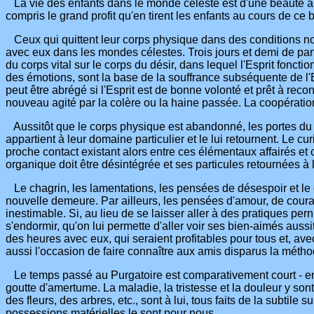
La vie des enfants dans le monde céleste est d'une beauté au-
compris le grand profit qu'en tirent les enfants au cours de ce
Ceux qui quittent leur corps physique dans des conditions norm
avec eux dans les mondes célestes. Trois jours et demi de parfa
du corps vital sur le corps du désir, dans lequel l'Esprit fonc
des émotions, sont la base de la souffrance subséquente de l'E
peut être abrégé si l'Esprit est de bonne volonté et prêt à rec
nouveau agité par la colère ou la haine passée. La coopération 
Aussitôt que le corps physique est abandonné, les portes du roy
appartient à leur domaine particulier et le lui retournent. Le 
proche contact existant alors entre ces élémentaux affairés e
organique doit être désintégrée et ses particules retournées à 
Le chagrin, les lamentations, les pensées de désespoir et le dés
nouvelle demeure. Par ailleurs, les pensées d'amour, de coura
inestimable. Si, au lieu de se laisser aller à des pratiques pern
s'endormir, qu'on lui permette d'aller voir ses bien-aimés aussit
des heures avec eux, qui seraient profitables pour tous et, ave
aussi l'occasion de faire connaître aux amis disparus la métho
Le temps passé au Purgatoire est comparativement court - env
goutte d'amertume. La maladie, la tristesse et la douleur y son
des fleurs, des arbres, etc., sont à lui, tous faits de la subt
possessions matérielles le sont pour nous.