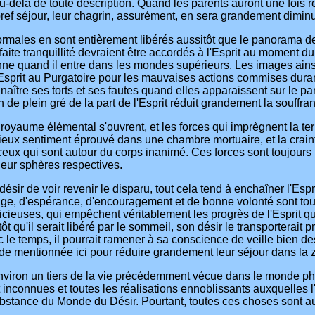
delà de toute description. Quand les parents auront une fois ré
 bref séjour, leur chagrin, assurément, en sera grandement dimin
ales en sont entièrement libérés aussitôt que le panorama de le
ite tranquillité devraient être accordés à l'Esprit au moment du 
tionne quand il entre dans les mondes supérieurs. Les images ains
sprit au Purgatoire pour les mauvaises actions commises durant 
onnaître ses torts et ses fautes quand elles apparaissent sur le
de plein gré de la part de l'Esprit réduit grandement la souffran
aume élémental s'ouvrent, et les forces qui imprègnent la terre, 
curieux sentiment éprouvé dans une chambre mortuaire, et la crai
t ceux qui sont autour du corps inanimé. Ces forces sont toujou
leur sphères respectives.
ir de voir revenir le disparu, tout cela tend à enchaîner l'Esprit
ge, d'espérance, d'encouragement et de bonne volonté sont tout
icieuses, qui empêchent véritablement les progrès de l'Esprit qui 
ôt qu'il serait libéré par le sommeil, son désir le transporterait
c le temps, il pourrait ramener à sa conscience de veille bien de
de mentionnée ici pour réduire grandement leur séjour dans la z
iron un tiers de la vie précédemment vécue dans le monde phys
t inconnues et toutes les réalisations ennoblissants auxquelles l
ile substance du Monde du Désir. Pourtant, toutes ces choses sont