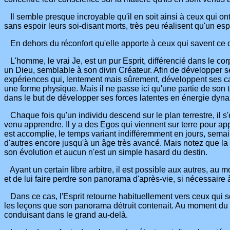
Il semble presque incroyable qu'il en soit ainsi à ceux qui ont 
sans espoir leurs soi-disant morts, très peu réalisent qu'un esp
En dehors du réconfort qu'elle apporte à ceux qui savent ce qu
L'homme, le vrai Je, est un pur Esprit, différencié dans le corps
un Dieu, semblable à son divin Créateur. Afin de développer se
expériences qui, lentement mais sûrement, développent ses ca
une forme physique. Mais il ne passe ici qu'une partie de son t
dans le but de développer ses forces latentes en énergie dynami
Chaque fois qu'un individu descend sur le plan terrestre, il s
venu apprendre. Il y a des Egos qui viennent sur terre pour ap
est accomplie, le temps variant indifféremment en jours, semain
d'autres encore jusqu'à un âge très avancé. Mais notez que la
son évolution et aucun n'est un simple hasard du destin.
Ayant un certain libre arbitre, il est possible aux autres, au m
et de lui faire perdre son panorama d'après-vie, si nécessaire
Dans ce cas, l'Esprit retourne habituellement vers ceux qui so
les leçons que son panorama détruit contenait. Au moment du pa
conduisant dans le grand au-delà.