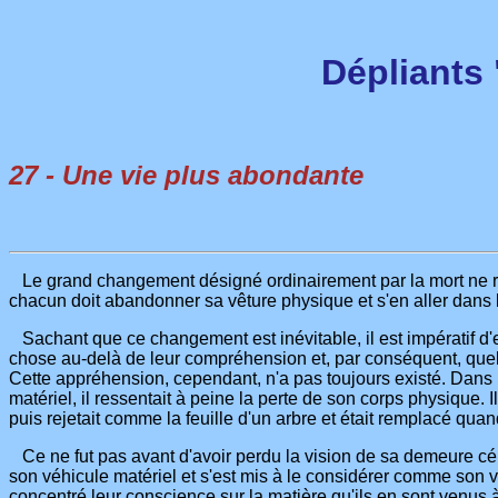
Dépliants
27 - Une vie plus abondante
Le grand changement désigné ordinairement par la mort ne respe
chacun doit abandonner sa vêture physique et s'en aller dans
Sachant que ce changement est inévitable, il est impératif d'
chose au-delà de leur compréhension et, par conséquent, quelq
Cette appréhension, cependant, n'a pas toujours existé. Dans 
matériel, il ressentait à peine la perte de son corps physique. 
puis rejetait comme la feuille d'un arbre et était remplacé qua
Ce ne fut pas avant d'avoir perdu la vision de sa demeure céles
son véhicule matériel et s'est mis à le considérer comme son vé
concentré leur conscience sur la matière qu'ils en sont venus à