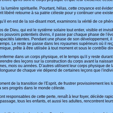
la lumière spirituelle. Pourtant, hélas, cette croyance est éviden
rit libéré retourne à sa patrie céleste pour y continuer une exis
'il en est de la soi-disant mort, examinons la vérité de ce phén
 de Dieu, qui est le système solaire tout entier, visible et invis
s pouvoirs potentiels divins, il passe par chaque phase de l'évo
pacités latentes. Pendant une phase de son développement, il sé
emps. Le reste se passe dans les royaumes supérieurs où il reçoi
que, prête à être utilisée à tout moment et sous le contrôle dire
'enferme dans un corps physique, et le temps qu'il y reste duran
prendre des leçons sur la construction du corps avant la naissa
es, mois ou années. D'autres utilisent leur corps physique de la
 longueur de chaque vie dépend de certaines leçons que l'indiv
oment de la transition de l'Esprit, de frustrer provisoirement les
 à ses progrès dans le monde céleste.
nt responsables de cette perte, renaît à leur foyer, décède rap
ssage, tous les enfants, et aussi les adultes, rencontrent leurs