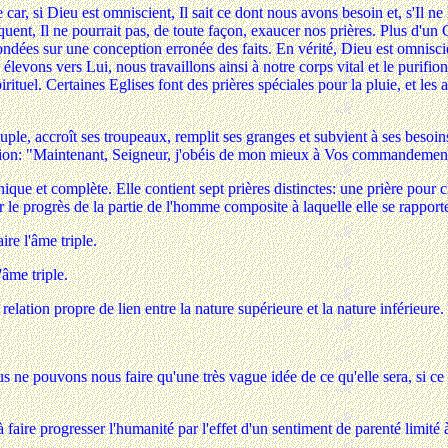
car, si Dieu est omniscient, Il sait ce dont nous avons besoin et, s'Il ne 
séquent, Il ne pourrait pas, de toute façon, exaucer nos prières. Plus d'u
ndées sur une conception erronée des faits. En vérité, Dieu est omniscie
evons vers Lui, nous travaillons ainsi à notre corps vital et le purifion
uel. Certaines Eglises font des prières spéciales pour la pluie, et les 
le, accroît ses troupeaux, remplit ses granges et subvient à ses besoin
uation: "Maintenant, Seigneur, j'obéis de mon mieux à Vos commandements
t complète. Elle contient sept prières distinctes: une prière pour chacu
er le progrès de la partie de l'homme composite à laquelle elle se rapport
ire l'âme triple.
'âme triple.
a relation propre de lien entre la nature supérieure et la nature inférieure.
 ne pouvons nous faire qu'une très vague idée de ce qu'elle sera, si ce n'
 faire progresser l'humanité par l'effet d'un sentiment de parenté limité 