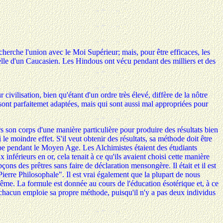
herche l'union avec le Moi Supérieur; mais, pour être efficaces, les
lle d'un Caucasien. Les Hindous ont vécu pendant des milliers et des
civilisation, bien qu'étant d'un ordre très élevé, diffère de la nôtre
r sont parfaitemet adaptées, mais qui sont aussi mal appropriées pour
s son corps d'une manière particulière pour produire des résultats bien
e moindre effet. S'il veut obtenir des résultats, sa méthode doit être
rope pendant le Moyen Age. Les Alchimistes étaient des étudiants
 inférieurs en or, cela tenait à ce qu'ils avaient choisi cette manière
pçons des prêtres sans faire de déclaration mensongère. Il était et il est
Pierre Philosophale". Il est vrai également que la plupart de nous
même. La formule est donnée au cours de l'éducation ésotérique et, à ce
is chacun emploie sa propre méthode, puisqu'il n'y a pas deux individus