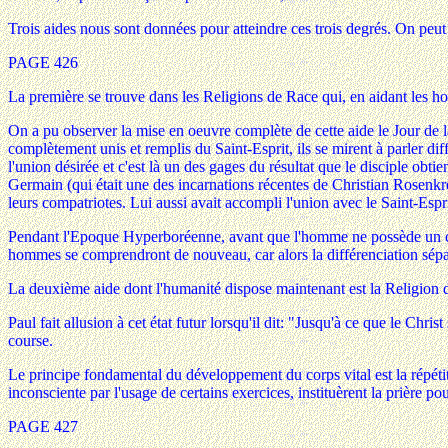
Trois aides nous sont données pour atteindre ces trois degrés. On peut
PAGE 426
La première se trouve dans les Religions de Race qui, en aidant les ho
On a pu observer la mise en oeuvre complète de cette aide le Jour de l
complètement unis et remplis du Saint-Esprit, ils se mirent à parler di
l'union désirée et c'est là un des gages du résultat que le disciple ob
Germain (qui était une des incarnations récentes de Christian Rosenkreuz
leurs compatriotes. Lui aussi avait accompli l'union avec le Saint-Espri
Pendant l'Epoque Hyperboréenne, avant que l'homme ne possède un corp
hommes se comprendront de nouveau, car alors la différenciation sépar
La deuxième aide dont l'humanité dispose maintenant est la Religion du 
Paul fait allusion à cet état futur lorsqu'il dit: "Jusqu'à ce que le Chr
course.
Le principe fondamental du développement du corps vital est la répétit
inconsciente par l'usage de certains exercices, instituèrent la prière p
PAGE 427