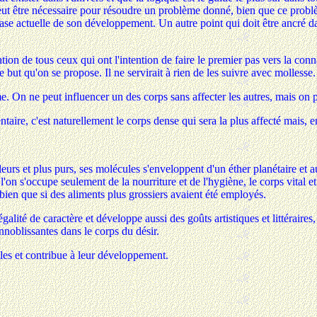
eut être nécessaire pour résoudre un problème donné, bien que ce probl
ase actuelle de son développement. Un autre point qui doit être ancré dan
 de tous ceux qui ont l'intention de faire le premier pas vers la connai
e but qu'on se propose. Il ne servirait à rien de les suivre avec mollesse. 
e. On ne peut influencer un des corps sans affecter les autres, mais on p
ntaire, c'est naturellement le corps dense qui sera la plus affecté mais, 
rs et plus purs, ses molécules s'enveloppent d'un éther planétaire et aus
Si l'on s'occupe seulement de la nourriture et de l'hygiène, le corps vita
e bien que si des aliments plus grossiers avaient été employés.
l'égalité de caractère et développe aussi des goûts artistiques et littéraire
nnoblissantes dans le corps du désir.
ules et contribue à leur développement.