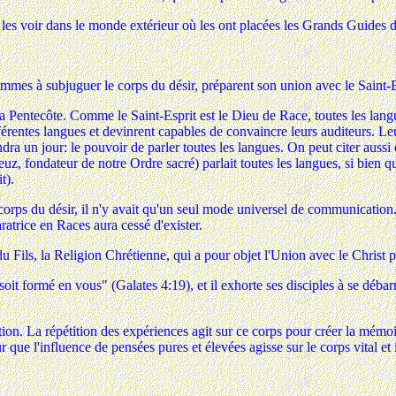
 les voir dans le monde extérieur où les ont placées les Grands Guides d
mmes à subjuguer le corps du désir, préparent son union avec le Saint-E
a Pentecôte. Comme le Saint-Esprit est le Dieu de Race, toutes les langu
fférentes langues et devinrent capables de convaincre leurs auditeurs. L
tiendra un jour: le pouvoir de parler toutes les langues. On peut citer a
, fondateur de notre Ordre sacré) parlait toutes les langues, si bien que
t).
s du désir, il n'y avait qu'un seul mode universel de communication. Q
atrice en Races aura cessé d'exister.
Fils, la Religion Chrétienne, qui a pour objet l'Union avec le Christ par 
ist soit formé en vous" (Galates 4:19), et il exhorte ses disciples à se dé
ion. La répétition des expériences agit sur ce corps pour créer la mémo
our que l'influence de pensées pures et élevées agisse sur le corps vital 