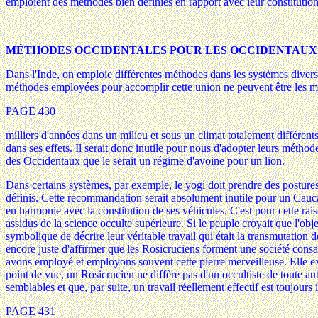
emploient des méthodes bien définies en rapport avec leur constitution
MÉTHODES OCCIDENTALES POUR LES OCCIDENTAUX
Dans l'Inde, on emploie différentes méthodes dans les systèmes divers 
méthodes employées pour accomplir cette union ne peuvent être les mê
PAGE 430
milliers d'années dans un milieu et sous un climat totalement différents 
dans ses effets. Il serait donc inutile pour nous d'adopter leurs méthod
des Occidentaux que le serait un régime d'avoine pour un lion.
Dans certains systèmes, par exemple, le yogi doit prendre des postures 
définis. Cette recommandation serait absolument inutile pour un Caucasi
en harmonie avec la constitution de ses véhicules. C'est pour cette ra
assidus de la science occulte supérieure. Si le peuple croyait que l'obje
symbolique de décrire leur véritable travail qui était la transmutation de
encore juste d'affirmer que les Rosicruciens forment une société consac
avons employé et employons souvent cette pierre merveilleuse. Elle exi
point de vue, un Rosicrucien ne diffère pas d'un occultiste de toute au
semblables et que, par suite, un travail réellement effectif est toujours 
PAGE 431