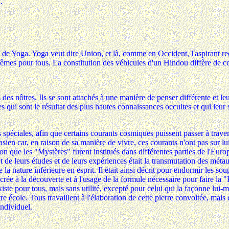
.
de Yoga. Yoga veut dire Union, et là, comme en Occident, l'aspirant rec
mes pour tous. La constitution des véhicules d'un Hindou diffère de ce
des nôtres. Ils se sont attachés à une manière de penser différente et leur 
es qui sont le résultat des plus hautes connaissances occultes et qui leu
spéciales, afin que certains courants cosmiques puissent passer à traver
en car, en raison de sa manière de vivre, ces courants n'ont pas sur lui l
ison que les "Mystères" furent institués dans différentes parties de l'Eu
t de leurs études et de leurs expériences était la transmutation des métaux
 la nature inférieure en esprit. Il était ainsi décrit pour endormir les sou
rée à la découverte et à l'usage de la formule nécessaire pour faire la "
ste pour tous, mais sans utilité, excepté pour celui qui la façonne lui-
tre école. Tous travaillent à l'élaboration de cette pierre convoitée, ma
individuel.