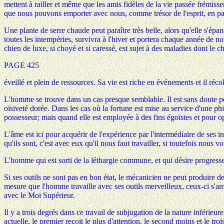
mettent à railler et même que les amis fidèles de la vie passée frémiss
que nous pouvons emporter avec nous, comme trésor de l'esprit, en pass
Une plante de serre chaude peut paraître très belle, alors qu'elle s'épa
toutes les intempéries, survivra à l'hiver et portera chaque année de no
chien de luxe, si choyé et si caressé, est sujet à des maladies dont le chi
PAGE 425
éveillé et plein de ressources. Sa vie est riche en événements et il ré
L'homme se trouve dans un cas presque semblable. Il est sans doute péni
oisiveté dorée. Dans les cas où la fortune est mise au service d'une p
possesseur; mais quand elle est employée à des fins égoïstes et pour o
L'âme est ici pour acquérir de l'expérience par l'intermédiaire de ses 
qu'ils sont, c'est avec eux qu'il nous faut travailler, si toutefois nous vo
L'homme qui est sorti de la léthargie commune, et qui désire progresse
Si ses outils ne sont pas en bon état, le mécanicien ne peut produire de
mesure que l'homme travaille avec ses outils merveilleux, ceux-ci s'amé
avec le Moi Supérieur.
Il y a trois degrés dans ce travail de subjugation de la nature inférieure
actuelle, le premier reçoit le plus d'attention, le second moins et le 