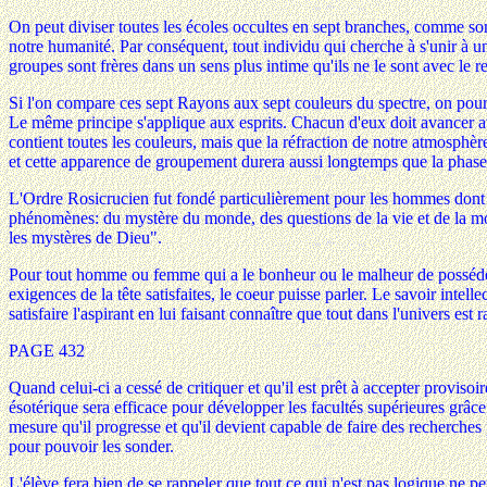
On peut diviser toutes les écoles occultes en sept branches, comme so
notre humanité. Par conséquent, tout individu qui cherche à s'unir à u
groupes sont frères dans un sens plus intime qu'ils ne le sont avec le r
Si l'on compare ces sept Rayons aux sept couleurs du spectre, on pourra 
Le même principe s'applique aux esprits. Chacun d'eux doit avancer av
contient toutes les couleurs, mais que la réfraction de notre atmosphère
et cette apparence de groupement durera aussi longtemps que la phase 
L'Ordre Rosicrucien fut fondé particulièrement pour les hommes dont l
phénomènes: du mystère du monde, des questions de la vie et de la mort
les mystères de Dieu".
Pour tout homme ou femme qui a le bonheur ou le malheur de posséder un 
exigences de la tête satisfaites, le coeur puisse parler. Le savoir inte
satisfaire l'aspirant en lui faisant connaître que tout dans l'univers est r
PAGE 432
Quand celui-ci a cessé de critiquer et qu'il est prêt à accepter provis
ésotérique sera efficace pour développer les facultés supérieures grâc
mesure qu'il progresse et qu'il devient capable de faire des recherches 
pour pouvoir les sonder.
L'élève fera bien de se rappeler que tout ce qui n'est pas logique ne peu