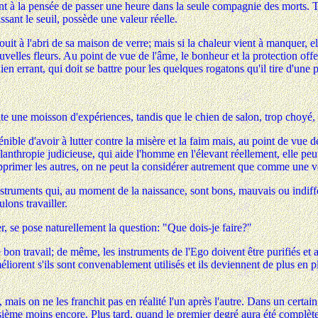
ent à la pensée de passer une heure dans la seule compagnie des morts. T
ant le seuil, possède une valeur réelle.
nouit à l'abri de sa maison de verre; mais si la chaleur vient à manquer, e
uvelles fleurs. Au point de vue de l'âme, le bonheur et la protection off
en errant, qui doit se battre pour les quelques rogatons qu'il tire d'une po
colte une moisson d'expériences, tandis que le chien de salon, trop choyé
ble d'avoir à lutter contre la misère et la faim mais, au point de vue d
hilanthropie judicieuse, qui aide l'homme en l'élevant réellement, elle 
pprimer les autres, on ne peut la considérer autrement que comme une vér
instruments qui, au moment de la naissance, sont bons, mauvais ou indiffé
ulons travailler.
r, se pose naturellement la question: "Que dois-je faire?"
 bon travail; de même, les instruments de l'Ego doivent être purifiés et a
liorent s'ils sont convenablement utilisés et ils deviennent de plus en 
, mais on ne les franchit pas en réalité l'un après l'autre. Dans un certain
troisième moins encore. Plus tard, quand le premier degré aura été complèt