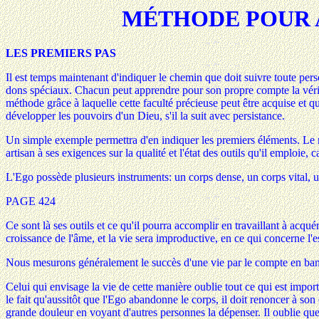
MÉTHODE POUR 
LES PREMIERS PAS
Il est temps maintenant d'indiquer le chemin que doit suivre toute pers
dons spéciaux. Chacun peut apprendre pour son propre compte la vérité
méthode grâce à laquelle cette faculté précieuse peut être acquise et 
développer les pouvoirs d'un Dieu, s'il la suit avec persistance.
Un simple exemple permettra d'en indiquer les premiers éléments. Le me
artisan à ses exigences sur la qualité et l'état des outils qu'il emploie,
L'Ego possède plusieurs instruments: un corps dense, un corps vital, un
PAGE 424
Ce sont là ses outils et ce qu'il pourra accomplir en travaillant à acqu
croissance de l'âme, et la vie sera improductive, en ce qui concerne l'es
Nous mesurons généralement le succès d'une vie par le compte en banqu
Celui qui envisage la vie de cette manière oublie tout ce qui est importa
le fait qu'aussitôt que l'Ego abandonne le corps, il doit renoncer à so
grande douleur en voyant d'autres personnes la dépenser. Il oublie que l