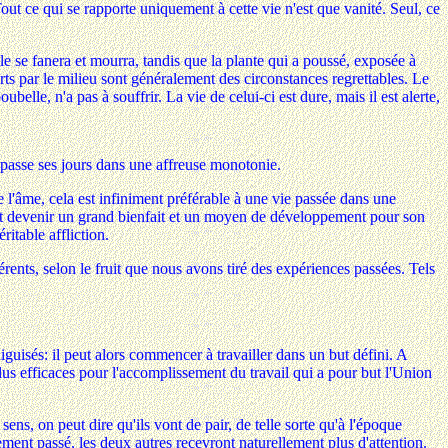
out ce qui se rapporte uniquement à cette vie n'est que vanité. Seul, ce
lle se fanera et mourra, tandis que la plante qui a poussé, exposée à
erts par le milieu sont généralement des circonstances regrettables. Le
ubelle, n'a pas à souffrir. La vie de celui-ci est dure, mais il est alerte,
, passe ses jours dans une affreuse monotonie.
e l'âme, cela est infiniment préférable à une vie passée dans une
peut devenir un grand bienfait et un moyen de développement pour son
itable affliction.
rents, selon le fruit que nous avons tiré des expériences passées. Tels
iguisés: il peut alors commencer à travailler dans un but défini. A
plus efficaces pour l'accomplissement du travail qui a pour but l'Union
 sens, on peut dire qu'ils vont de pair, de telle sorte qu'à l'époque
ement passé, les deux autres recevront naturellement plus d'attention.