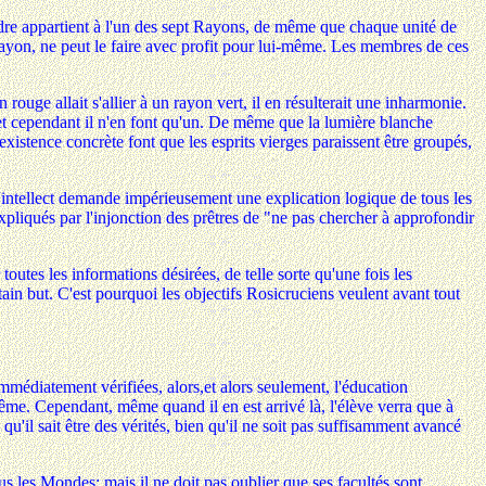
rdre appartient à l'un des sept Rayons, de même que chaque unité de
Rayon, ne peut le faire avec profit pour lui-même. Les membres de ces
ouge allait s'allier à un rayon vert, il en résulterait une inharmonie.
et cependant il n'en font qu'un. De même que la lumière blanche
existence concrète font que les esprits vierges paraissent être groupés,
L'intellect demande impérieusement une explication logique de tous les
pliqués par l'injonction des prêtres de "ne pas chercher à approfondir
utes les informations désirées, de telle sorte qu'une fois les
tain but. C'est pourquoi les objectifs Rosicruciens veulent avant tout
mmédiatement vérifiées, alors,et alors seulement, l'éducation
ême. Cependant, même quand il en est arrivé là, l'élève verra que à
qu'il sait être des vérités, bien qu'il ne soit pas suffisamment avancé
ous les Mondes; mais il ne doit pas oublier que ses facultés sont