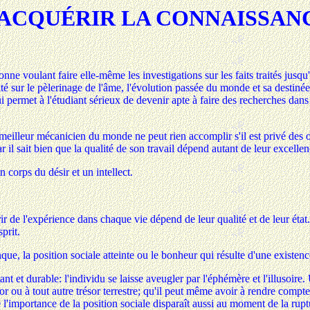
ACQUÉRIR LA CONNAISSAN
onne voulant faire elle-même les investigations sur les faits traités ju
 sur le pèlerinage de l'âme, l'évolution passée du monde et sa destinée
qui permet à l'étudiant sérieux de devenir apte à faire des recherches da
illeur mécanicien du monde ne peut rien accomplir s'il est privé des ou
 car il sait bien que la qualité de son travail dépend autant de leur excell
 corps du désir et un intellect.
érir de l'expérience dans chaque vie dépend de leur qualité et de leur ét
prit.
e, la position sociale atteinte ou le bonheur qui résulte d'une existe
nt et durable: l'individu se laisse aveugler par l'éphémère et l'illusoire
n or ou à tout autre trésor terrestre; qu'il peut même avoir à rendre co
'importance de la position sociale disparaît aussi au moment de la rupture