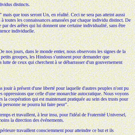
ividus distincts.
i" mais que tous seront Un, en réalité. Ceci ne sera pas atteint aussi
 à toutes les connaissances amassées par chaque individu distinct. De
 par des arêtes qui lui donnent une certaine individualité, sans être
stence individuelle.
 De nos jours, dans le monde entier, nous observons les signes de la
en petits groupes, les Hindous s'unissent pour demander que
r la lutte de ceux qui cherchent à se débarrasser d'un gouvernement
s jouir à présent d'une liberté pour laquelle d'autres peuples n'ont pu
tres oppressions que celle d'une monarchie autocratique. Nous voyons
rs la coopération qui est maintenant pratiquée au sein des trusts pour
ù personne ne pourra lui faire peur".
ps et travaillent, à leur insu, pour l'idéal de Fraternité Universel,
 moins la direction des événements.
périeure travaillent consciemment pour atteindre ce but et ils