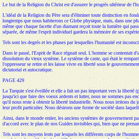
Le but de la Religion du Christ est d'assurer le progrès ultérieur de l
L'idéal de la Religion du Père sera d'éliminer toute distinction en fonda
longtemps que nous habiterons ce Globe physique, mais, dans une phase
même que chaque facette d'un diamant reçoit toute la lumière qui passe à
séparée, de même l'esprit individuel gardera la mémoire de ses expérienc
Tels sont les degrés et les phases par lesquelles l'humanité est incons
Dans le passé, l'Esprit de Race régnait seul. L'homme se contentait d'
dissolution du vieux système. Le système de caste, qui était le rempart
l'oppresseur se retire et les laisse vivre en liberté sous le gouvernem
dictatorial et autocratique.
PAGE 429
La Turquie s'est éveillée et elle a fait un pas important vers la libert
jusqu'ici que faire des voeux ardents et lutter, nous ne sommes pas e
qu'il nous reste à obtenir la liberté industrielle. Nous nous irritons d
leur profit particulier. Nous désirons une forme de société dans laquel
Ainsi, dans le monde entier, les anciens systèmes de gouvernement parter
d'accord avec le plan de nos Guides invisibles qui, bien que ne prenan
Tels sont les moyens lents par lesquels les différents corps de l'homme