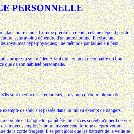
CE PERSONNELLE
squ'ici dans notre étude. Comme précisé au début, cela ne dépend pas de
 future, sans avoir à dépendre d'un autre homme. Il existe une
ns les royaumes hyperphysiques; une méthode par laquelle il peut
tils propres à son métier. A vrai dire, on peut reconnaître un bon
ence que de son habileté personnelle.
at. S'ils sont médiocres et émoussés, il n'y aura qu'un minimum de
nce exempte de soucis et passée dans un milieu exempt de dangers.
. Un compte en banque lui paraît être un succès si réel qu'il perd de vue
mpte des moyens employés pour amasser cette fortune et éprouver une
 de la corde d'argent. Il se peut alors que les flatteurs de la veille se