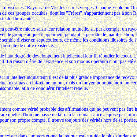
nt divisés les "Rayons" de Vie, les esprits vierges. Chaque Ecole ou O
n de ces groupes occultes, dont les "Frères" n'appartiennent pas à son 
este de l'humanité.
peut-être mieux saisir leur relation mutuelle. si, par exemple, un rayon r
ec le groupe auquel il appartient pendant la période de manifestation, 
 semble diviser en sept couleurs, de même les conditions illusoires de l'
présente de notre existence.
e haut degré de développement intellectuel leur fit répudier le coeur. 
. La raison d'être de l'existence et son modus operandi n'ont pas été ex
intellect inquisiteur, il est de la plus grande importance de recevoir to
llectuel n'est pas en lui-même un but, mais un moyen pour atteindre un cer
aisonnable, afin de conquérir l'intellect rebelle.
oirement comme vérité probable des affirmations qui ne peuvent pas être i
e auxquelles l'homme passe de la foi à la connaissance acquise par lui-m
pour son propre compte, il trouve toujours des vérités hors de sa portée, 
t exister dans l'univers et que la logique est le guide le plus sûr dans t