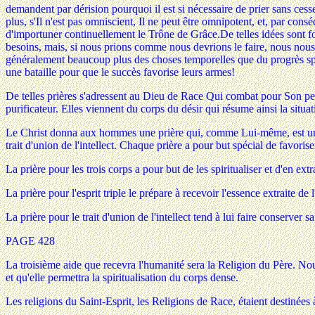
demandent par dérision pourquoi il est si nécessaire de prier sans cesse 
plus, s'Il n'est pas omniscient, Il ne peut être omnipotent, et, par con
d'importuner continuellement le Trône de Grâce.De telles idées sont fo
besoins, mais, si nous prions comme nous devrions le faire, nous nous él
généralement beaucoup plus des choses temporelles que du progrès spirit
une bataille pour que le succès favorise leurs armes!
De telles prières s'adressent au Dieu de Race Qui combat pour Son peup
purificateur. Elles viennent du corps du désir qui résume ainsi la sit
Le Christ donna aux hommes une prière qui, comme Lui-même, est unique e
trait d'union de l'intellect. Chaque prière a pour but spécial de favoris
La prière pour les trois corps a pour but de les spiritualiser et d'en extra
La prière pour l'esprit triple le prépare à recevoir l'essence extraite de l
La prière pour le trait d'union de l'intellect tend à lui faire conserver s
PAGE 428
La troisième aide que recevra l'humanité sera la Religion du Père. Nous
et qu'elle permettra la spiritualisation du corps dense.
Les religions du Saint-Esprit, les Religions de Race, étaient destinées à