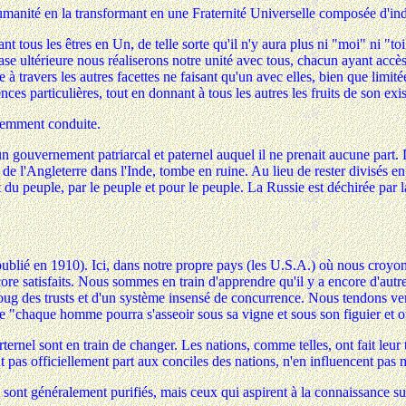
'humanité en la transformant en une Fraternité Universelle composée d'ind
nt tous les êtres en Un, de telle sorte qu'il n'y aura plus ni "moi" ni "to
 ultérieure nous réaliserons notre unité avec tous, chacun ayant accès
 travers les autres facettes ne faisant qu'un avec elles, bien que limitée
es particulières, tout en donnant à tous les autres les fruits de son exi
ciemment conduite.
un gouvernement patriarcal et paternel auquel il ne prenait aucune part.
 de l'Angleterre dans l'Inde, tombe en ruine. Au lieu de rester divisés 
ent du peuple, par le peuple et pour le peuple. La Russie est déchirée pa
é (publié en 1910). Ici, dans notre propre pays (les U.S.A.) où nous croyon
ncore satisfaits. Nous sommes en train d'apprendre qu'il y a encore d'au
u joug des trusts et d'un système insensé de concurrence. Nous tendons ve
le "chaque homme pourra s'asseoir sous sa vigne et sous son figuier et o
nel sont en train de changer. Les nations, comme telles, ont fait leur tem
t pas officiellement part aux conciles des nations, n'en influencent pas
 sont généralement purifiés, mais ceux qui aspirent à la connaissance su