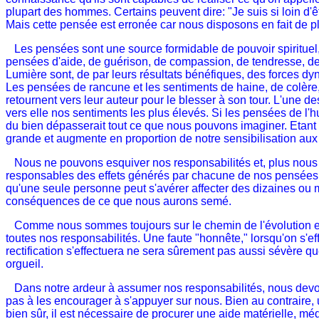
plupart des hommes. Certains peuvent dire: "Je suis si loin d'ê
Mais cette pensée est erronée car nous disposons en fait de p
Les pensées sont une source formidable de pouvoir spirituel, e
pensées d'aide, de guérison, de compassion, de tendresse, de
Lumière sont, de par leurs résultats bénéfiques, des forces dy
Les pensées de rancune et les sentiments de haine, de colère, d
retournent vers leur auteur pour le blesser à son tour. L'une d
vers elle nos sentiments les plus élevés. Si les pensées de l'h
du bien dépasserait tout ce que nous pouvons imaginer. Etant 
grande et augmente en proportion de notre sensibilisation aux r
Nous ne pouvons esquiver nos responsabilités et, plus nous ch
responsables des effets générés par chacune de nos pensées, c
qu'une seule personne peut s'avérer affecter des dizaines ou m
conséquences de ce que nous aurons semé.
Comme nous sommes toujours sur le chemin de l'évolution et e
toutes nos responsabilités. Une faute "honnête," lorsqu'on s'eff
rectification s'effectuera ne sera sûrement pas aussi sévère q
orgueil.
Dans notre ardeur à assumer nos responsabilités, nous devons
pas à les encourager à s'appuyer sur nous. Bien au contraire,
bien sûr, il est nécessaire de procurer une aide matérielle, m