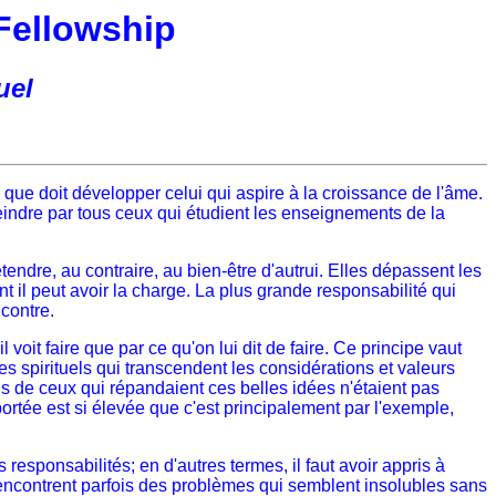
Fellowship
uel
s que doit développer celui qui aspire à la croissance de l'âme.
eindre par tous ceux qui étudient les enseignements de la
endre, au contraire, au bien-être d'autrui. Elles dépassent les
nt il peut avoir la charge. La plus grande responsabilité qui
ncontre.
oit faire que par ce qu'on lui dit de faire. Ce principe vaut
s spirituels qui transcendent les considérations et valeurs
ons de ceux qui répandaient ces belles idées n'étaient pas
ortée est si élevée que c'est principalement par l'exemple,
esponsabilités; en d'autres termes, il faut avoir appris à
rencontrent parfois des problèmes qui semblent insolubles sans