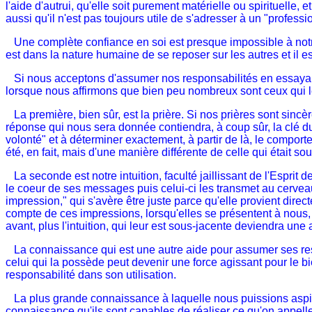
l'aide d'autrui, qu'elle soit purement matérielle ou spirituell
aussi qu'il n'est pas toujours utile de s'adresser à un "profes
Une complète confiance en soi est presque impossible à notre s
est dans la nature humaine de se reposer sur les autres et il e
Si nous acceptons d'assumer nos responsabilités en essaya
lorsque nous affirmons que bien peu nombreux sont ceux qui le
La première, bien sûr, est la prière. Si nos prières sont sincèr
réponse qui nous sera donnée contiendra, à coup sûr, la clé 
volonté" et à déterminer exactement, à partir de là, le comport
été, en fait, mais d'une manière différente de celle qui était s
La seconde est notre intuition, faculté jaillissant de l'Esprit
le coeur de ses messages puis celui-ci les transmet au cervea
impression," qui s'avère être juste parce qu'elle provient dir
compte de ces impressions, lorsqu'elles se présentent à nous, et
avant, plus l'intuition, qui leur est sous-jacente deviendra un
La connaissance qui est une autre aide pour assumer ses resp
celui qui la possède peut devenir une force agissant pour le b
responsabilité dans son utilisation.
La plus grande connaissance à laquelle nous puissions aspirer 
connaissance qu'ils sont capables de réaliser ce qu'on appelle