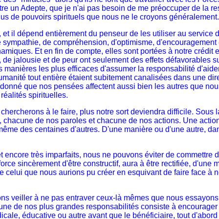
tre un Adepte, que je n'ai pas besoin de me préoccuper de la res
lus de pouvoirs spirituels que nous ne le croyons généralement.
t il dépend entièrement du penseur de les utiliser au service d
 sympathie, de compréhension, d'optimisme, d'encouragement et 
namiques. Et en fin de compte, elles sont portées à notre crédi
e jalousie et de peur ont seulement des effets défavorables sur 
es manières les plus efficaces d'assumer la responsabilité d'aide
umanité tout entière étaient subitement canalisées dans une direc
donné que nos pensées affectent aussi bien les autres que nous
éalités spirituelles.
ercherons à le faire, plus notre sort deviendra difficile. Sou
hacune de nos paroles et chacune de nos actions. Une action qu
ême des centaines d'autres. D'une manière ou d'une autre, dans 
ncore très imparfaits, nous ne pouvons éviter de commettre des
orce sincèrement d'être constructif, aura à être rectifiée, d'une
ue celui que nous aurions pu créer en esquivant de faire face à 
 veiller à ne pas entraver ceux-là mêmes que nous essayons d'
 une de nos plus grandes responsabilités consiste à encourager
édicale, éducative ou autre avant que le bénéficiaire, tout d'ab