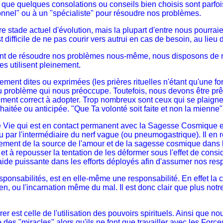
e, et que quelques consolations ou conseils bien choisis sont par
sionnel" ou à un "spécialiste" pour résoudre nos problèmes.
tade actuel d'évolution, mais la plupart d'entre nous pourraient
st difficile de ne pas courir vers autrui en cas de besoin, au li
nt de résoudre nos problèmes nous-même, nous disposons de n
s utilisent pleinement.
ement dites ou exprimées (les prières rituelles n'étant qu'une fo
du problème qui nous préoccupe. Toutefois, nous devons être pr
ement correct à adopter. Trop nombreux sont ceux qui se plaignen
ouhaitée ou anticipée. "Que Ta volonté soit faite et non la mienne
 de Vie qui est en contact permanent avec la Sagesse Cosmique et 
u par l'intermédiaire du nerf vague (ou pneumogastrique). Il en
ectement de la source de l'amour et de la sagesse cosmique dans
 à repousser la tentation de les déformer sous l'effet de considé
e aide puissante dans les efforts déployés afin d'assumer nos res
onsabilités, est en elle-même une responsabilité. En effet la 
ien, ou l'incarnation même du mal. Il est donc clair que plus no
est celle de l'utilisation des pouvoirs spirituels. Ainsi que no
 des "miracles" alors qu'ils ne font que travailler avec les For