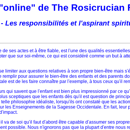
 "online" de The Rosicrucian 
 - Les responsibilités et l'aspirant spirit
de ses actes et à être fiable, est l'une des qualités essentielle
pter que sur soi-même, ce qui est considéré comme un but à att
limiter aux questions relatives à son propre bien-être mais s'ét
e remplir pour assurer le bien-être des enfants et des parents do
e est de les faire connaître par l'exemple, à tous ceux qu'il re
ui savent que l'enfant est bien plus impressionné par ce qu'il v
us sceptiques que les enfants dès qu'il est question de principe
telle philosophie idéaliste, lorsqu'ils ont constaté que les acti
ur les Enseignements de la Sagesse Occidentale. En fait, leur p
d'impact.
va de soi qu'il faut d'abord être capable d'assumer ses propres r
ent possible. Nous n'ignorons pas que la plupart d'entre nous 