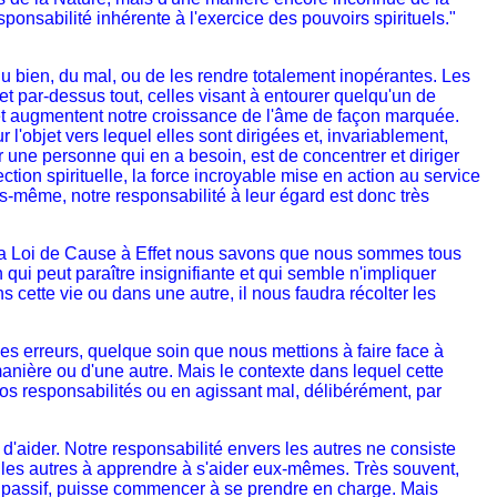
ponsabilité inhérente à l'exercice des pouvoirs spirituels."
u bien, du mal, ou de les rendre totalement inopérantes. Les
par-dessus tout, celles visant à entourer quelqu'un de
t et augmentent notre croissance de l'âme de façon marquée.
l'objet vers lequel elles sont dirigées et, invariablement,
r une personne qui en a besoin, est de concentrer et diriger
tion spirituelle, la force incroyable mise en action au service
-même, notre responsabilité à leur égard est donc très
s la Loi de Cause à Effet nous savons que nous sommes tous
i peut paraître insignifiante et qui semble n'impliquer
cette vie ou dans une autre, il nous faudra récolter les
 erreurs, quelque soin que nous mettions à faire face à
 manière ou d'une autre. Mais le contexte dans lequel cette
nos responsabilités ou en agissant mal, délibérément, par
aider. Notre responsabilité envers les autres ne consiste
 les autres à apprendre à s'aider eux-mêmes. Très souvent,
ord passif, puisse commencer à se prendre en charge. Mais