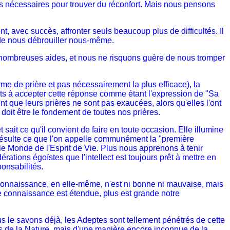
fois nécessaires pour trouver du réconfort. Mais nous pensons
, avec succès, affronter seuls beaucoup plus de difficultés. Il
eu de nous débrouiller nous-même.
ombreuses aides, et nous ne risquons guère de nous tromper
rme de prière et pas nécessairement la plus efficace), la
êts à accepter cette réponse comme étant l'expression de "Sa
t que leurs prières ne sont pas exaucées, alors qu'elles l'ont
" doit être le fondement de toutes nos prières.
sait ce qu'il convient de faire en toute occasion. Elle illumine
 résulte ce que l'on appelle communément la "première
 le Monde de l'Esprit de Vie. Plus nous apprenons à tenir
rations égoïstes que l'intellect est toujours prêt à mettre en
ponsabilités.
connaissance, en elle-même, n'est ni bonne ni mauvaise, mais
tre connaissance est étendue, plus est grande notre
us le savons déjà, les Adeptes sont tellement pénétrés de cette
ces de la Nature, mais d'une manière encore inconnue de la