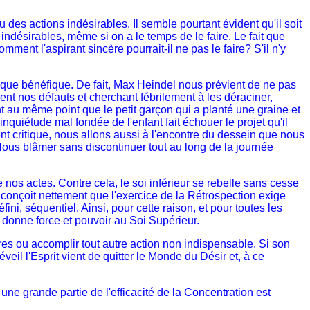
s actions indésirables. Il semble pourtant évident qu'il soit
indésirables, même si on a le temps de le faire. Le fait que
mment l'aspirant sincère pourrait-il ne pas le faire? S'il n'y
 que bénéfique. De fait, Max Heindel nous prévient de ne pas
nt nos défauts et cherchant fébrilement à les déraciner,
u même point que le petit garçon qui a planté une graine et
nquiétude mal fondée de l'enfant fait échouer le projet qu'il
t critique, nous allons aussi à l'encontre du dessein que nous
 Nous blâmer sans discontinuer tout au long de la journée
 nos actes. Contre cela, le soi inférieur se rebelle sans cesse
 conçoit nettement que l'exercice de la Rétrospection exige
ini, séquentiel. Ainsi, pour cette raison, et pour toutes les
ui donne force et pouvoir au Soi Supérieur.
ores ou accomplir tout autre action non indispensable. Si son
veil l'Esprit vient de quitter le Monde du Désir et, à ce
 une grande partie de l'efficacité de la Concentration est