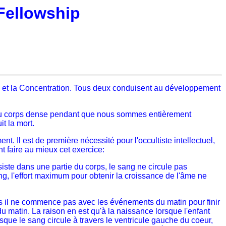
Fellowship
on et la Concentration. Tous deux conduisent au développement
eur du corps dense pendant que nous sommes entièrement
it la mort.
 Il est de première nécessité pour l'occultiste intellectuel,
t faire au mieux cet exercice:
siste dans une partie du corps, le sang ne circule pas
ng, l'effort maximum pour obtenir la croissance de l'âme ne
ais il ne commence pas avec les événements du matin pour finir
du matin. La raison en est qu'à la naissance lorsque l'enfant
rsque le sang circule à travers le ventricule gauche du coeur,