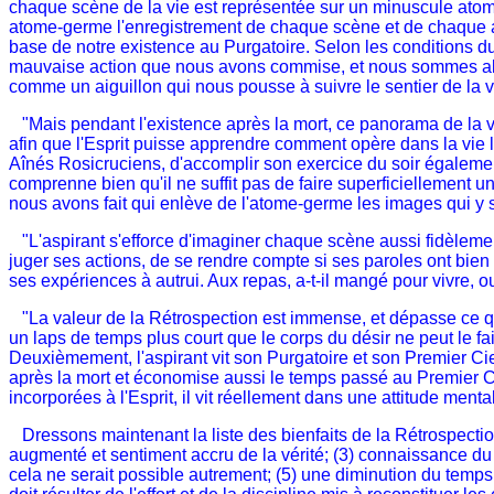
chaque scène de la vie est représentée sur un minuscule atome 
atome-germe l'enregistrement de chaque scène et de chaque acte
base de notre existence au Purgatoire. Selon les conditions d
mauvaise action que nous avons commise, et nous sommes alor
comme un aiguillon qui nous pousse à suivre le sentier de la ve
"Mais pendant l'existence après la mort, ce panorama de la vie
afin que l'Esprit puisse apprendre comment opère dans la vie la
Aînés Rosicruciens, d'accomplir son exercice du soir également
comprenne bien qu'il ne suffit pas de faire superficiellement u
nous avons fait qui enlève de l'atome-germe les images qui y so
"L'aspirant s'efforce d'imaginer chaque scène aussi fidèlement
juger ses actions, de se rendre compte si ses paroles ont bien t
ses expériences à autrui. Aux repas, a-t-il mangé pour vivre, ou
"La valeur de la Rétrospection est immense, et dépasse ce qu
un laps de temps plus court que le corps du désir ne peut le fair
Deuxièmement, l'aspirant vit son Purgatoire et son Premier Ciel
après la mort et économise aussi le temps passé au Premier Ciel
incorporées à l'Esprit, il vit réellement dans une attitude men
Dressons maintenant la liste des bienfaits de la Rétrospection
augmenté et sentiment accru de la vérité; (3) connaissance du 
cela ne serait possible autrement; (5) une diminution du temps 