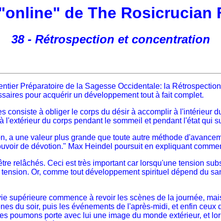
 "online" de The Rosicrucian 
38 - Rétrospection et concentration
entier Préparatoire de la Sagesse Occidentale: la Rétrospecti
essaires pour acquérir un développement tout à fait complet.
les consiste à obliger le corps du désir à accomplir à l'intéri
 à l'extérieur du corps pendant le sommeil et pendant l'état qui su
, a une valeur plus grande que toute autre méthode d'avancement.
 pouvoir de dévotion." Max Heindel poursuit en expliquant commen
être relâchés. Ceci est très important car lorsqu'une tension sub
tte tension. Or, comme tout développement spirituel dépend du sa
la vie supérieure commence à revoir les scènes de la journée, m
cènes du soir, puis les événements de l'après-midi, et enfin ceux 
ns les poumons porte avec lui une image du monde extérieur, et lo