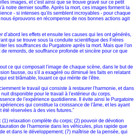
es images, et c'est ainsi que se trouve gravé sur ce petit
à notre dernier souffle. Après la mort, ces images forment la
ence - si intenses qu'ils semblent incroyables - pour chaque
ue nous éprouvons en récompense de nos bonnes actions agit
d'abord les effets et ensuite les causes qui les ont générés,
rant qui se trouve sous la conduite scientifique des Frères
ter les souffrances du Purgatoire après la mort. Mais que l'on
nt de remords, de souffrance profonde et sincère pour ce que
 tout ce qui composait l'image de chaque scène, dans le but de
sion fausse, ou s'il a exagéré ou diminué les faits en relatant
qui est blâmable, louant ce qui mérite de l'être.
mment le travail qui consiste à restaurer l'harmonie, et dans
uit disponible pour le travail à l'extérieur du corps.
ssence de l'expérience quotidienne. Il évite ainsi le Purgatoire
expériences qui constitue la croissance de l'âme, et les ayant
t été réservées à des vies futures."
 (1) relaxation complète du corps; (2) pouvoir de dévotion
stauration de l'harmonie dans les véhicules, plus rapide que
ude et dans le développement; (7) maîtrise de la pensée, qui