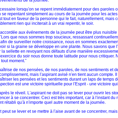
es événements de la journée.
saire lorsqu'on se repent immédiatement pour des paroles ou de
n se repentant simplement au cours de la journée pour les actes 
 tout en faveur de la personne qui le fait, naturellement, mais co
lement rien qui inciterait à un vrai repentir, le soir.
 accordée aux événements de la journée peut être plus nuisible
s. "Lors que nous sommes trop soucieux, ressassant continuelleme
 de surveiller notre croissance, nous en sommes exactement a
voir si la graine se développe en une plante. Nous savons que l'i
 la sellette en revoyant nos défauts d'une manière excessivemen
L'exercice du soir nous donne toute latitude pour nous critiquer.
à tout moment."
 maîtrise de nos pensées, de nos paroles, de nos sentiments et de
omplissement, mais l'aspirant avisé n'en tient aucun compte. Il
maîtriser les pensées et les sentiments durant un laps de temps déf
ction est une victoire spirituelle pour l'Esprit - une victoire q
près le réveil. L'aspirant ne doit pas se lever pour ouvrir les st
cer à se concentrer. Ceci est très important, car à l'instant du ré
t rétabli qu'à n'importe quel autre moment de la journée.
 peut se lever et se mettre à l'aise avant de se concentrer, mais