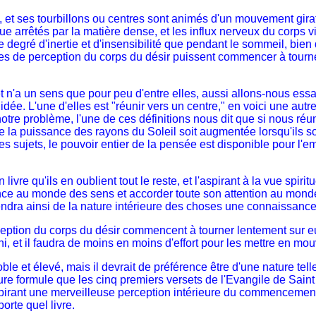
 et ses tourbillons ou centres sont animés d'un mouvement girat
e arrêtés par la matière dense, et les influx nerveux du corps vi
gré d'inertie et d'insensibilité que pendant le sommeil, bien que
es de perception du corps du désir puissent commencer à tourner
 un sens que pour peu d'entre elles, aussi allons-nous essayer
idée. L'une d'elles est "réunir vers un centre," en voici une autr
notre problème, l'une de ces définitions nous dit que si nous ré
e la puissance des rayons du Soleil soit augmentée lorsqu'ils so
res sujets, le pouvoir entier de la pensée est disponible pour l'e
re qu'ils en oublient tout le reste, et l'aspirant à la vue spiritu
nce au monde des sens et accorder toute son attention au monde spi
 obtiendra ainsi de la nature intérieure des choses une connaiss
ception du corps du désir commencent à tourner lentement sur eux
 et il faudra de moins en moins d'effort pour les mettre en mo
ble et élevé, mais il devrait de préférence être d'une nature tel
eure formule que les cinq premiers versets de l'Evangile de Sain
pirant une merveilleuse perception intérieure du commencement 
orte quel livre.