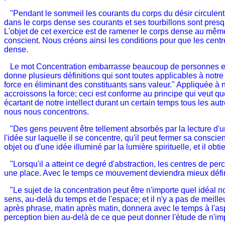
"Pendant le sommeil les courants du corps du désir circulent,
dans le corps dense ses courants et ses tourbillons sont presqu
L'objet de cet exercice est de ramener le corps dense au même de
conscient. Nous créons ainsi les conditions pour que les centr
dense.
Le mot Concentration embarrasse beaucoup de personnes et n'a
donne plusieurs définitions qui sont toutes applicables à notre 
force en éliminant des constituants sans valeur." Appliquée à 
accroissons la force; ceci est conforme au principe qui veut qu
écartant de notre intellect durant un certain temps tous les aut
nous nous concentrons.
"Des gens peuvent être tellement absorbés par la lecture d'un liv
l'idée sur laquelle il se concentre, qu'il peut fermer sa conscie
objet ou d'une idée illuminé par la lumière spirituelle, et il
"Lorsqu'il a atteint ce degré d'abstraction, les centres de per
une place. Avec le temps ce mouvement deviendra mieux défini,
"Le sujet de la concentration peut être n'importe quel idéal no
sens, au-delà du temps et de l'espace; et il n'y a pas de meill
après phrase, matin après matin, donnera avec le temps à l'as
perception bien au-delà de ce que peut donner l'étude de n'imp