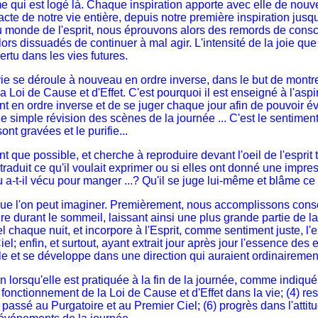
qui est logé là. Chaque inspiration apporte avec elle de nouvell
 de notre vie entière, depuis notre première inspiration jusqu'
u monde de l'esprit, nous éprouvons alors des remords de consci
s dissuadés de continuer à mal agir. L'intensité de la joie q
rtu dans les vies futures.
 se déroule à nouveau en ordre inverse, dans le but de montrer 
 Loi de Cause et d'Effet. C'est pourquoi il est enseigné à l'aspi
 en ordre inverse et de se juger chaque jour afin de pouvoir évi
ne simple révision des scènes de la journée ... C'est le sentime
nt gravées et le purifie...
 que possible, et cherche à reproduire devant l'oeil de l'esprit
raduit ce qu'il voulait exprimer ou si elles ont donné une impres
 a-t-il vécu pour manger ...? Qu'il se juge lui-même et blâme ce 
e l'on peut imaginer. Premièrement, nous accomplissons conscie
e durant le sommeil, laissant ainsi une plus grande partie de la n
 chaque nuit, et incorpore à l'Esprit, comme sentiment juste, l'e
; enfin, et surtout, ayant extrait jour après jour l'essence des 
tale et se développe dans une direction qui auraient ordinairemen
 lorsqu'elle est pratiquée à la fin de la journée, comme indiqué:
fonctionnement de la Loi de Cause et d'Effet dans la vie; (4) re
passé au Purgatoire et au Premier Ciel; (6) progrès dans l'attit