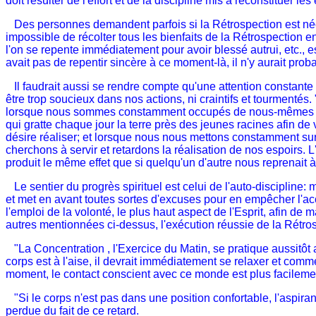
doit résulter de l'effort et de la discipline mis à reconstituer l
Des personnes demandent parfois si la Rétrospection est néces
impossible de récolter tous les bienfaits de la Rétrospection e
l'on se repente immédiatement pour avoir blessé autrui, etc., est
avait pas de repentir sincère à ce moment-là, il n'y aurait probab
Il faudrait aussi se rendre compte qu'une attention constante
être trop soucieux dans nos actions, ni craintifs et tourmenté
lorsque nous sommes constamment occupés de nous-mêmes afin
qui gratte chaque jour la terre près des jeunes racines afin de 
désire réaliser; et lorsque nous nous mettons constamment sur
cherchons à servir et retardons la réalisation de nos espoirs. 
produit le même effet que si quelqu'un d'autre nous reprenait 
Le sentier du progrès spirituel est celui de l'auto-discipline:
et met en avant toutes sortes d'excuses pour en empêcher l'acc
l'emploi de la volonté, le plus haut aspect de l'Esprit, afin de 
autres mentionnées ci-dessus, l'exécution réussie de la Rétrospe
"La Concentration , l'Exercice du Matin, se pratique aussitôt a
corps est à l'aise, il devrait immédiatement se relaxer et commen
moment, le contact conscient avec ce monde est plus facilemen
"Si le corps n'est pas dans une position confortable, l'aspirant
perdue du fait de ce retard.