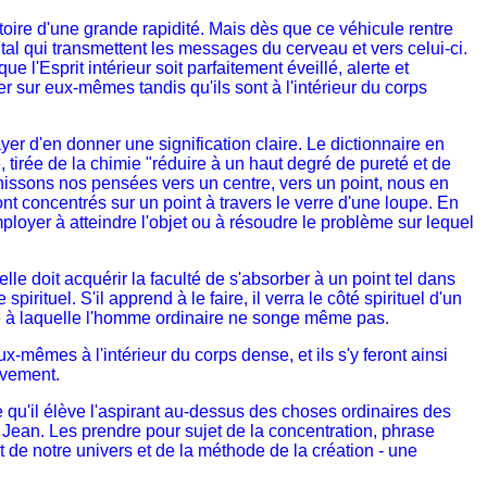
oire d'une grande rapidité. Mais dès que ce véhicule rentre
tal qui transmettent les messages du cerveau et vers celui-ci.
 l'Esprit intérieur soit parfaitement éveillé, alerte et
 sur eux-mêmes tandis qu'ils sont à l'intérieur du corps
 d'en donner une signification claire. Le dictionnaire en
e, tirée de la chimie "réduire à un haut degré de pureté et de
unissons nos pensées vers un centre, vers un point, nous en
nt concentrés sur un point à travers le verre d'une loupe. En
mployer à atteindre l'objet ou à résoudre le problème sur lequel
elle doit acquérir la faculté de s'absorber à un point tel dans
rituel. S'il apprend à le faire, il verra le côté spirituel d'un
ance à laquelle l'homme ordinaire ne songe même pas.
-mêmes à l'intérieur du corps dense, et ils s'y feront ainsi
uvement.
le qu'il élève l'aspirant au-dessus des choses ordinaires des
t Jean. Les prendre pour sujet de la concentration, phrase
de notre univers et de la méthode de la création - une