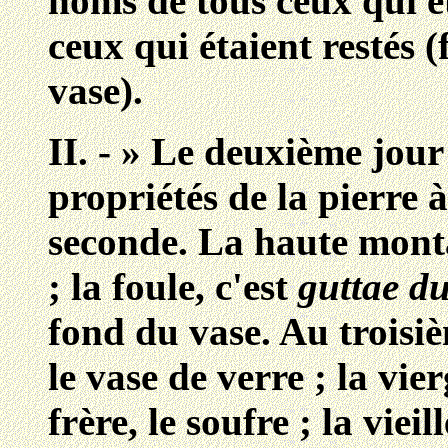
noms de tous ceux qui éta
ceux qui étaient restés 
vase).
II. - » Le deuxième jour
propriétés de la pierre 
seconde. La haute monta
; la foule, c'est
guttae du
fond du vase. Au troisièm
le vase de verre ; la vie
frère, le soufre ; la vieil