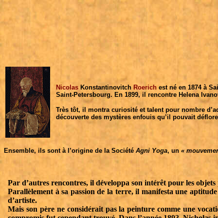
Nicolas
Konstantinovitch
Roerich
est né en 1874 à Sai
Saint-Petersbourg. En 1899, il rencontre Helena Ivan
Très tôt, il montra curiosité et talent pour nombre d’
découverte des mystères enfouis qu’il pouvait déflorer
Ensemble, ils sont à l’origine de la Société
Agni Yoga
, un
« mouvement
Par d’autres rencontres, il développa son intérêt pour les objets 
Parallèlement à sa passion de la terre, il manifesta une aptitud
d’artiste.
Mais son père ne considérait pas la peinture comme une vocatio
compromis fut cependant trouvé. Dans l’année 1893, Nicholas int