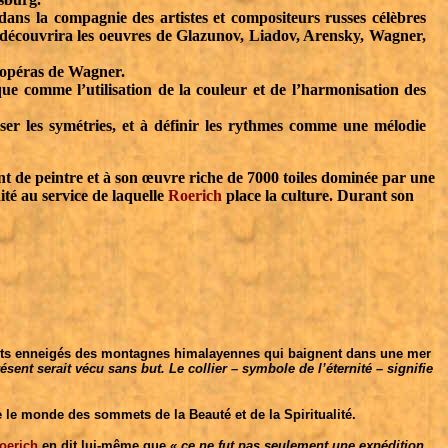
dans la compagnie des artistes et compositeurs russes célèbres
 découvrira les oeuvres de Glazunov, Liadov, Arensky, Wagner,
s opéras de Wagner.
que comme l’utilisation de la couleur et de l’harmonisation des
er les symétries, et à définir les rythmes comme une mélodie
lent de peintre et à son œuvre riche de 7000 toiles dominée par une
ité au service de laquelle
Roerich
place la culture. Durant son
mets enneigés des montagnes himalayennes qui baignent dans une mer
sent serait vécu sans but. Le collier – symbole de l’éternité – signifie
 le monde des sommets de la Beauté et de la Spiritualité.
oerich
en dit lui-même que
« ce ne fut pas seulement une expédition