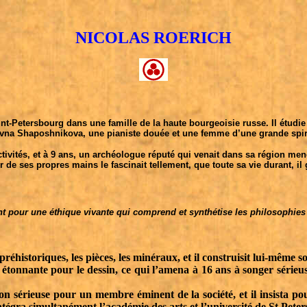
NICOLAS ROERICH
nt-Petersbourg dans une famille de la haute bourgeoisie russe. Il étudie
ovna Shaposhnikova, une pianiste douée et une femme d’une grande spirit
activités, et à 9 ans, un archéologue réputé qui venait dans sa région men
 de ses propres mains le fascinait tellement, que toute sa vie durant, i
 pour une éthique vivante qui comprend et synthétise les philosophies 
préhistoriques, les pièces, les minéraux, et il construisit lui-même
e étonnante pour le dessin, ce qui l’amena à 16 ans à songer série
n sérieuse pour un membre éminent de la société, et il insista pou
égra simultanément l’académie des arts et l’université de St Pete