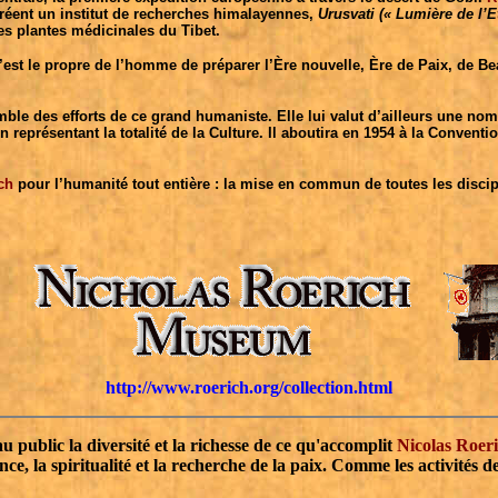
 créent un institut de recherches himalayennes,
Urusvati
(« Lumière de l’E
es plantes médicinales du Tibet.
est le propre de l’homme de préparer l’Ère nouvelle, Ère de Paix, de Bea
ble des efforts de ce grand humaniste. Elle lui valut d’ailleurs une nomi
ion représentant la totalité de la Culture. Il aboutira en 1954 à la Conven
ch
pour l’humanité tout entière : la mise en commun de toutes les disciplin
http://www.roerich.org/collection.html
au public la diversité et la richesse de ce qu'accomplit
Nicolas
Roer
ence, la spiritualité et la recherche de la paix. Comme les activités d