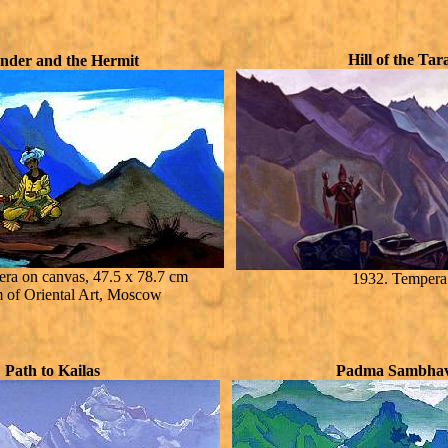
Hill of the Tar
ander and the Hermit
ra on canvas, 47.5 x 78.7 cm
1932. Tempera
of Oriental Art, Moscow
Path to Kailas
Padma Sambha