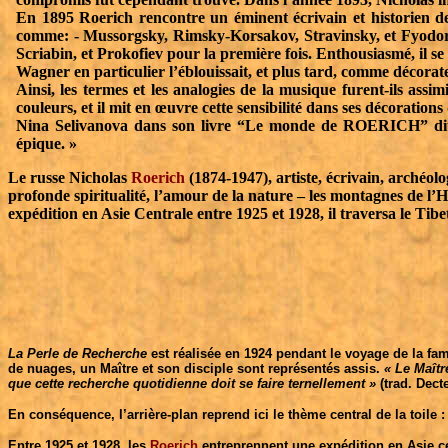
En 1895 Roerich rencontre un éminent écrivain et historien de 
comme: - Mussorgsky, Rimsky-Korsakov, Stravinsky, et Fyodor C
Scriabin, et Prokofiev pour la première fois. Enthousiasmé, il se
Wagner en particulier l’éblouissait, et plus tard, comme décorate
Ainsi, les termes et les analogies de la musique furent-ils ass
couleurs, et il mit en œuvre cette sensibilité dans ses décorations
Nina Selivanova dans son livre “Le monde de ROERICH” dit que
épique. »
Le russe Nicholas
Roerich
(1874-1947), artiste, écrivain, archéol
profonde spiritualité, l’amour de la nature – les montagnes de l’H
expédition en Asie Centrale entre 1925 et 1928, il traversa le Tib
La Perle de Recherche
est réalisée en 1924 pendant le voyage de la fam
de nuages, un Maître et son disciple sont représentés assis.
« Le Maîtr
que cette recherche quotidienne doit se faire ternellement »
(trad. Decte
En conséquence, l’arrière-plan reprend ici le thème central de la toil
Entre 1925 et 1928, les
Roerich
entreprennent une expédition en Asie ce