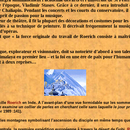
l’époque, Vladimir Stasov. Grâce à ce dernier, il sera introduit 
haliapin. Pendant les concerts et les courts du conservatoire, il
 prit de passion pour la musique.
ur de théâtre, il fit la plupart des décorations et costumes pour le
imilés à sa technique de peinture. Il décrivait fréquemment la musi
 d’opéras.
 « la force originale du travail de Roerich consiste à maîtris
ogue, explorateur et visionnaire, doit sa notoriété d’abord à son ta
imalaya en premier lieu – et la foi en une ère de paix pour l’human
et à deux reprises…
ille
Roerich
en Inde. A l’avant-plan d’une vue formidable sur les som
e examine un collier de perles en cherchant celle sans laquelle le jour pré
r 1989 :141).
e : les montagnes symbolisant l’ascension du disciple en même temps que
ntrale, la première expédition européenne à travers le désert de Gobi.
R