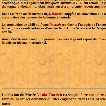
scientifique, mais également une quête spirituelle ».
A leur retour, ils
dictionnaire tibétain – anglais, mais aussi à un premier recensement d
Dans
La Perle de Recherche
déjà,
Roerich
suggère sa conviction que c’
cœur même des œuvres de la dernière période.
La conclusion en 1935 du
Pacte
Roerich
représente l’apogée de l’ensem
la Paix, trois points entourés d’un cercle : l’Art, la Science et la Relig
armés.
Ainsi s’est trouvé franchi un premier pas vers le grand espoir de
Roeri
la paix au niveau international.
La mission du Musée
Nicolas
Roerich
est simple: faire connaître 
simples: parmi les domaines qu'elles englobent, citons l'art, la sci
aussi.