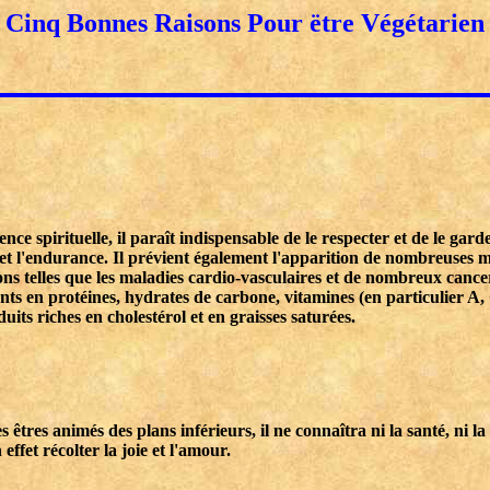
Cinq Bonnes Raisons Pour ëtre Végétarien
nce spirituelle, il paraît indispensable de le respecter et de le gard
é et l'endurance. Il prévient également l'apparition de nombreuses m
ions telles que les maladies cardio-vasculaires et de nombreux canc
nts en protéines, hydrates de carbone, vitamines (en particulier A, 
its riches en cholestérol et en graisses saturées.
êtres animés des plans inférieurs, il ne connaîtra ni la santé, ni la
effet récolter la joie et l'amour.