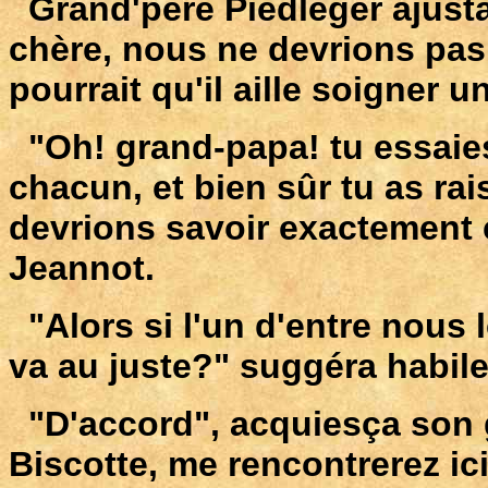
Grand'père Piedléger ajusta 
chère, nous ne devrions pas 
pourrait qu'il aille soigner
"Oh! grand-papa! tu essaies
chacun, et bien sûr tu as ra
devrions savoir exactement c
Jeannot.
"Alors si l'un d'entre nous le
va au juste?" suggéra habil
"D'accord", acquiesça son g
Biscotte, me rencontrerez ici