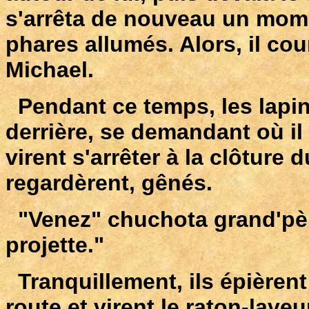
s'arrêta de nouveau un mome
phares allumés. Alors, il cou
Michael.
Pendant ce temps, les lapins
derrière, se demandant où il p
virent s'arrêter à la clôture 
regardèrent, gênés.
"Venez" chuchota grand'père
projette."
Tranquillement, ils épièrent
route et virent le raton-lave