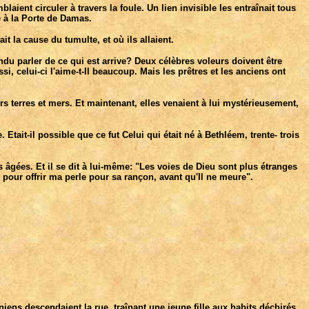
laient circuler à travers la foule. Un lien invisible les entraînait tous
e à la Porte de Damas.
 la cause du tumulte, et où ils allaient.
du parler de ce qui est arrive? Deux célèbres voleurs doivent être
i, celui-ci l'aime-t-Il beaucoup. Mais les prêtres et les anciens ont
rs terres et mers. Et maintenant, elles venaient à lui mystérieusement,
. Etait-il possible que ce fut Celui qui était né à Bethléem, trente- trois
âgées. Et il se dit à lui-même: "Les voies de Dieu sont plus étranges
 pour offrir ma perle pour sa rançon, avant qu'Il ne meure".
iens descendaient la rue, traînant une jeune fille aux habits déchirés