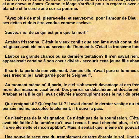
et aux cheveux épars. Comme le Mage s'arrêtait pour la regarder avec c
blanche et le cercle ailé sur sa poitrine.
"Ayez pitié de moi, pleura-t-elle, et sauvez-moi pour l'amour de Dieu. 
ses dettes et dois être vendue comme esclave.
Sauvez-moi de ce qui est pire que la mort!"
Artaban frissonna. C'était le vieux conflit que son âme avait connu dans 
religieux avait été mis au service de l'humanité. C'était la troisième fois
Etait-ce sa grande chance ou sa dernière tentation? Il n'en savait rien. 
apparaissait certaine à son coeur divisé - secourir cette jeune fille ab
Il sortit la perle de son vêtement. Jamais elle n'avait paru si lumineuse
mes trésors; je l'avait gardé pour le Seigneur".
Au moment même où il parla, le ciel s'obscurcit davantage et des frémi
murs des maisons vacillèrent. Des pierres se détachèrent et dévalèrent
Artaban et la fille qu'il avait délivrée s'accroupirent sous le mur du prét
Que craignait-il? Qu'espérait-il? Il avait donné le dernier vestige du tri
pensée même, acceptée totalement, il trouva la paix.
Ce n'était pas de la résignation. Ce n'était pas de la soumission. C'était
avait été fidèle à la lumière qu'il avait reçue. Il avait cherché plus, et s
"la vie éternelle et incorruptible". Mais il sentait que, même s'il pouvait
Une nouvelle secousse du tremblement de terre ébranla le sol. Une lourde