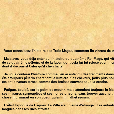
Vous connaissez l'histoire des Trois Mages, comment ils vinrent de trè
Mais avez-vous déjà entendu l'histoire du quatrième Roi Mage, qui vit a
de ce quatrième pèlerin, et de la façon dont cela lui fut refusé et e
dont il découvrit Celui qu'il cherchait?
Je vous conterai l'histoire comme j'en ai entendu des fragments dans l
était toujours pèlerin cherchant la lumière. Ses cheveux, jadis plus no
étaient devenus ternes comme des braises couvant sous la cendre.
Fatigué, épuisé, sur le point de mourir, mais attendant toujours le Messi
ses masures surpeuplées et ses noires prisons, sans trouver aucune tra
chose murmurait en son coeur qu'enfin, il allait réussir.
C'était l'époque de Pâques. La Ville était pleine d'étranger. Les enfant
langues dans les rues étroites.