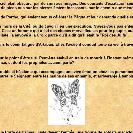
 ciel était obscurci par de sinistres nuages. Des courants d'excitation semb
 de pieds nus sur les pierres étaient incessants, sur le chemin que mèn
 Parthe, qui étaient venus célébrer la Pâque et leur demanda quelle était
urs de la Cité, où doit avoir lieu une exécution. N'avez-vous pas enten
. C'est un homme qui a fait des choses merveilleuses pour le peuple, auss
late l'a envoyé à la Croix parce qu'Il a dit qu'Il était le "Roi des Juifs".
 le coeur fatigué d'Artaban. Elles l'avaient conduit toute sa vie, à trave
ur le point d'être tué. Peut-être était-il en train de mourir à l'instant même
nce, et dont les prophètes avaient parlé?
rouble et hésitante qui accompagne une vive émotion chez les personnes 
rer le Seigneur, entre les mains de ses ennemis, et arriverai-je à temps
 la Porte de Damas. Juste devant l'entrée, une troupe de soldats macédon