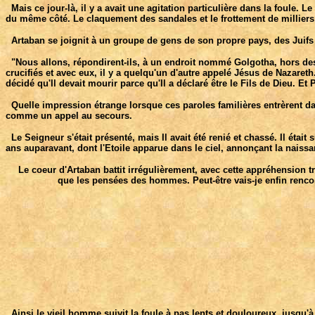
Mais ce jour-là, il y a avait une agitation particulière dans la foule. Le
du même côté. Le claquement des sandales et le frottement de milliers
Artaban se joignit à un groupe de gens de son propre pays, des Juifs de
"Nous allons, répondirent-ils, à un endroit nommé Golgotha, hors des m
crucifiés et avec eux, il y a quelqu'un d'autre appelé Jésus de Nazareth
décidé qu'Il devait mourir parce qu'Il a déclaré être le Fils de Dieu. Et Pi
Quelle impression étrange lorsque ces paroles familières entrèrent dans
comme un appel au secours.
Le Seigneur s'était présenté, mais Il avait été renié et chassé. Il était s
ans auparavant, dont l'Etoile apparue dans le ciel, annonçant la naissa
Le coeur d'Artaban battit irrégulièrement, avec cette appréhension t
que les pensées des hommes. Peut-être vais-je enfin rencont
Ainsi le vieil homme suivit la foule à pas lents et douloureux, jusqu'à