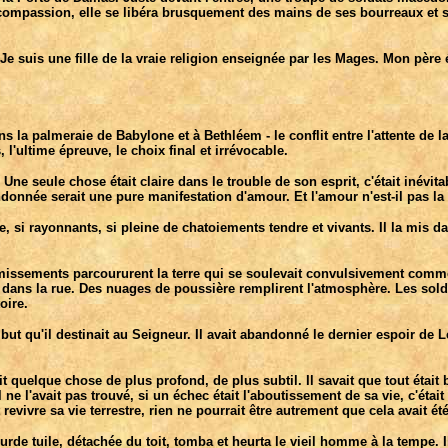
ompassion, elle se libéra brusquement des mains de ses bourreaux et se j
Je suis une fille de la vraie religion enseignée par les Mages. Mon père é
la palmeraie de Babylone et à Bethléem - le conflit entre l'attente de la 
, l'ultime épreuve, le choix final et irrévocable.
Une seule chose était claire dans le trouble de son esprit, c'était inévita
andonnée serait une pure manifestation d'amour. Et l'amour n'est-il pas la
, si rayonnants, si pleine de chatoiements tendre et vivants. Il la mis dan
ssements parcoururent la terre qui se soulevait convulsivement comme la
 dans la rue. Des nuages de poussière remplirent l'atmosphère. Les solda
oire.
but qu'il destinait au Seigneur. Il avait abandonné le dernier espoir de Le
 quelque chose de plus profond, de plus subtil. Il savait que tout était bi
'il ne l'avait pas trouvé, si un échec était l'aboutissement de sa vie, c'éta
 revivre sa vie terrestre, rien ne pourrait être autrement que cela avait été
 tuile, détachée du toit, tomba et heurta le vieil homme à la tempe. Il g