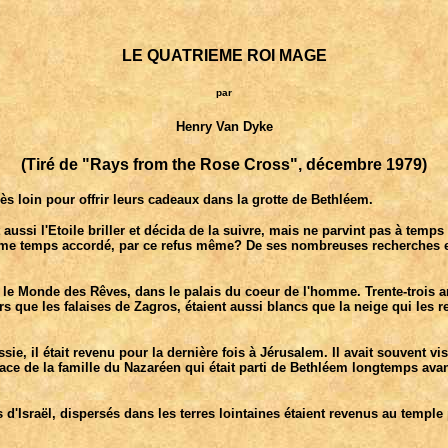
LE QUATRIEME ROI MAGE
par
Henry Van Dyke
(Tiré de "Rays from the Rose Cross", décembre 1979)
s loin pour offrir leurs cadeaux dans la grotte de Bethléem.
ussi l'Etoile briller et décida de la suivre, mais ne parvint pas à temp
n même temps accordé, par ce refus même? De ses nombreuses recherches 
e Monde des Rêves, dans le palais du coeur de l'homme. Trente-trois ans 
irs que les falaises de Zagros, étaient aussi blancs que la neige qui les
e, il était revenu pour la dernière fois à Jérusalem. Il avait souvent vis
ce de la famille du Nazaréen qui était parti de Bethléem longtemps avant.
s d'Israël, dispersés dans les terres lointaines étaient revenus au temple