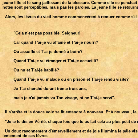
jeune fille et le sang jaillissant de la blessure. Comme elle se penchai
notes sont perceptibles, mais pas les paroles. La jeune fille se retourn
Alors, les lèvres du vieil homme commencèrent à remuer comme s'il ré
         "Cela n'est pas possible, Seigneur! 

         Car quand T'ai-je vu affamé et T'ai-je nourri? 

         Ou assoiffé et T'ai-je donné à boire? 

         Quand T'ai-je vu étranger et T'ai-je accueilli? 

         Ou nu et T'ai-je habillé? 

         Quand T'ai-je vu malade ou en prison et T'ai-je rendu visite? 

         Je T'ai cherché durant trente-trois ans, 

         mais je n'ai jamais vu Ton visage, ni ne T'ai-je servi".

Il s'arrêta et la douce voix se fit entendre à nouveau. Et à nouveau, la 
"Je te le dis en Vérité, chaque fois que tu as fait cela au plus petit de m
Un doux rayonnement d'émerveillement et de joie illumina le pâle vi
lentement de ses lèvres.